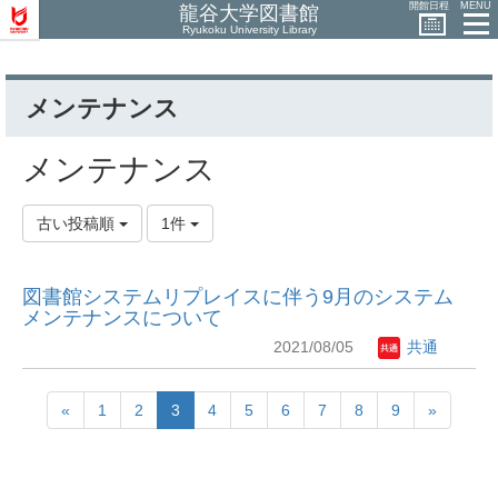
開館日程
MENU
龍谷大学図書館
Ryukoku University Library
メンテナンス
メンテナンス
古い投稿順
1件
図書館システムリプレイスに伴う9月のシステム
メンテナンスについて
2021/08/05
共通
«
1
2
3
4
5
6
7
8
9
»