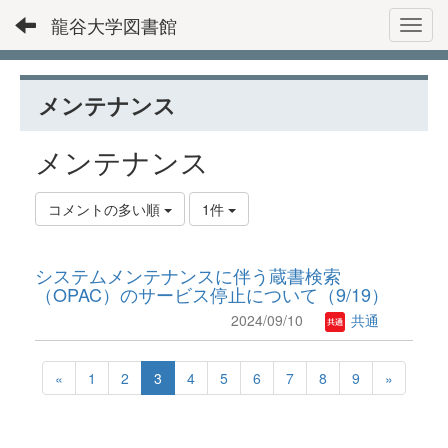
龍谷大学図書館
Toggl
メンテナンス
メンテナンス
コメントの多い順
1件
システムメンテナンスに伴う蔵書検索
（OPAC）のサービス停止について（9/19）
2024/09/10
共通
«
1
2
3
4
5
6
7
8
9
»