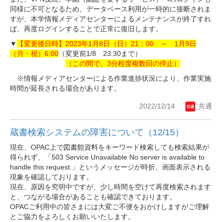
同様に不可となるため、データベース利用が一時的に接断されま
すが、本学情報メディアセンターによるメンテナンスが終了すれ
ば、再度ログインすることで正常に復旧します。
▼
【変更後日時】2023年1月8日（日）21：00 ～ 1月9日
（月・祝）6:00
（変更前1/8 23:30まで）
（この間で、3分程度複数回の停止）
※情報メディアセンターによる作業進捗状況により、作業実施
時間が延長される場合があります。
2022/12/14
共通
蔵書検索システムの障害について（12/15）
現在、OPAC上で図書館資料をキーワード検索しても検索結果が
得られず、「503 Service Unavailable No server is available to
handle this request.」というメッセージが時折、画面表示される
現象を確認しております。
現在、原因を究明中ですが、少し時間を空けて再度検索されます
と、つながる場合があることも確認できております。
OPACご利用中の皆さまには大変ご不便をおかけしますがご理解
とご協力をよろしくお願いいたします。