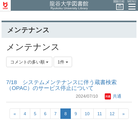
開館日程
MENU
龍谷大学図書館
Ryukoku University Library
メンテナンス
メンテナンス
コメントの多い順
1件
7/18 システムメンテナンスに伴う蔵書検索
（OPAC）のサービス停止について
2024/07/10
共通
«
4
5
6
7
8
9
10
11
12
»