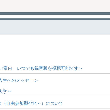
講習会のご案内 いつでも録音版を視聴可能です＞
入生へのメッセージ
大学～
会（自由参加型4/14～）について