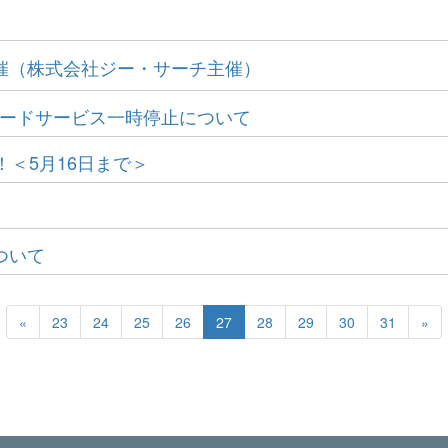
月開催（株式会社ジー・サーチ主催）
るダウンロードサービス一時停止について
＜5月16日まで＞
ついて
«
23
24
25
26
27
28
29
30
31
»