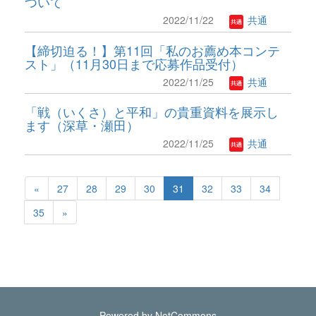
ついて
2022/11/22
共通
【締切迫る！】第11回「私のお薦め本コンテ
スト」（11月30日まで応募作品受付）
2022/11/25
共通
「戦（いくさ）と平和」の貴重資料を展示し
ます（深草・瀬田）
2022/11/25
共通
«
27
28
29
30
31
32
33
34
35
»
Powered by NetCommons