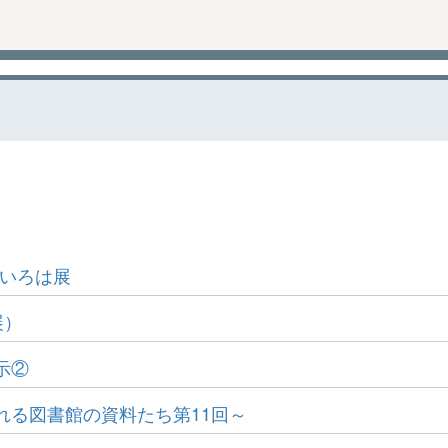
のいろは展
展）
示②
れる図書館の資料たち第11回～