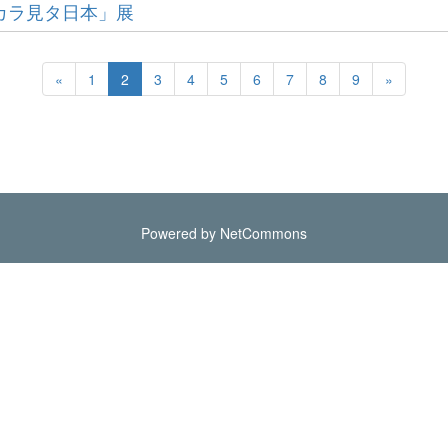
「外カラ見タ日本」展
«
1
2
3
4
5
6
7
8
9
»
Powered by NetCommons