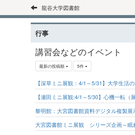
龍谷大学図書館
行事
講習会などのイベント
最新の投稿順
5件
【深草ミニ展観：4/1～5/31】大学生活
【瀬田ミニ展観:4/1～5/30】心機一転（
黎明館：大宮図書館資料デジタル複製展
大宮図書館ミニ展観 シリーズ企画～眠