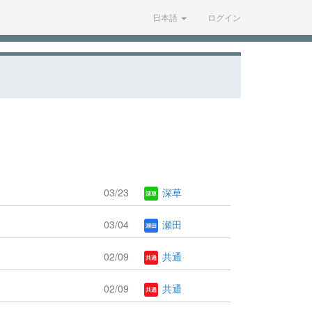
日本語
ログイン
03/23
深草
03/04
瀬田
02/09
共通
02/09
共通