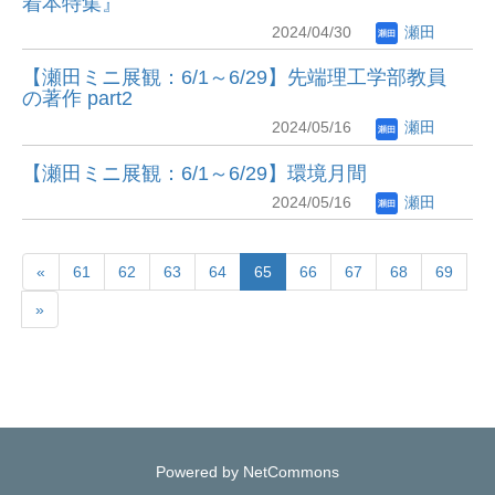
着本特集』
2024/04/30
瀬田
【瀬田ミニ展観：6/1～6/29】先端理工学部教員
の著作 part2
2024/05/16
瀬田
【瀬田ミニ展観：6/1～6/29】環境月間
2024/05/16
瀬田
«
61
62
63
64
65
66
67
68
69
»
Powered by NetCommons