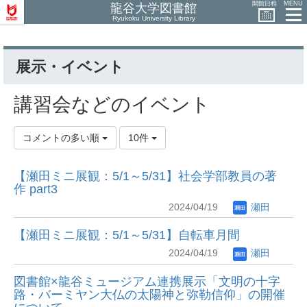
開館日程
MENU
龍谷大学図書館
Ryukoku University Library
展示・イベント
講習会などのイベント
コメントの多い順
10件
【瀬田ミニ展観：5/1～5/31】社会学部教員の著
作 part3
2024/04/19
瀬田
【瀬田ミニ展観：5/1～5/31】自転車月間
2024/04/19
瀬田
図書館×龍谷ミュージアム連携展示「文明の十字
路・バーミヤン大仏の太陽神と弥勒信仰」の開催