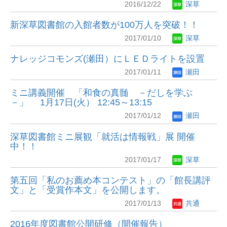
2016/12/22
深草
新深草図書館の入館者数が100万人を突破！！
2017/01/10
深草
ナレッジコモンズ(瀬田）にＬＥＤライトを設置
2017/01/11
瀬田
ミニ講義開催 「和食の真髄 －だしを学ぶ
－」 1月17日(火） 12:45～13:15
2017/01/12
瀬田
深草図書館ミニ展観「就活は情報戦」展 開催
中！！
2017/01/17
深草
第五回「私のお薦め本コンテスト」の「館長講評
文」と「受賞作本文」を公開します。
2017/01/13
共通
2016年度図書館公開研修（開催報告）