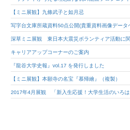
【ミニ展観】九條武子と如月忌
写字台文庫所蔵資料50点公開(貴重資料画像データ
深草ミニ展観 東日本大震災ボランティア活動に
キャリアアップコーナーのご案内
『龍谷大学史報』vol.17 を発行しました
【ミニ展観】本願寺の名宝『慕帰繪』（複製）
2017年4月展観 「新入生応援！大学生活のいろ