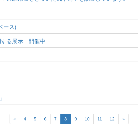
ベース)
関する展示 開催中
は」
«
4
5
6
7
8
9
10
11
12
»