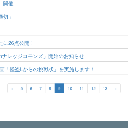
」開催
適切」
に26点公開！
nナレッジコモンズ」開始のお知らせ
企画「怪盗Lからの挑戦状」を実施します！
«
5
6
7
8
9
10
11
12
13
»