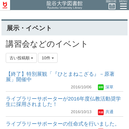
開館日程
MENU
龍谷大学図書館
Ryukoku University Library
展示・イベント
講習会などのイベント
古い投稿順
10件
【終了】特別展観「『ひとまねこざる』－原著
展」開催中
2016/10/06
深草
ライブラリーサポーターが2016年度仏教活動奨学
生に採用されました！
2016/10/13
共通
ライブラリーサポーターの任命式を行いました。