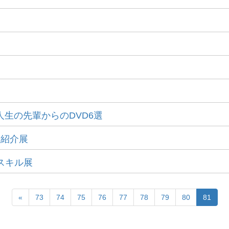
人生の先輩からのDVD6選
刊紹介展
クスキル展
«
73
74
75
76
77
78
79
80
81