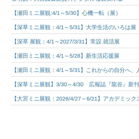
【瀬田ミニ展観:4/1～5/30】心機一転（展）
【深草ミニ展観：4/1～5/31】大学生活のいろは展
【深草 展観：4/1～2027/3/31】常設 就活展
【瀬田ミニ展観：4/1～5/28】新生活応援展
【瀬田ミニ展観：4/1～5/31】これからの自分へ、
【深草ミニ展観】3/30～4/30 広報誌『龍谷』 新
【大宮ミニ展観：2026/4/27～6/21】アカデミッ