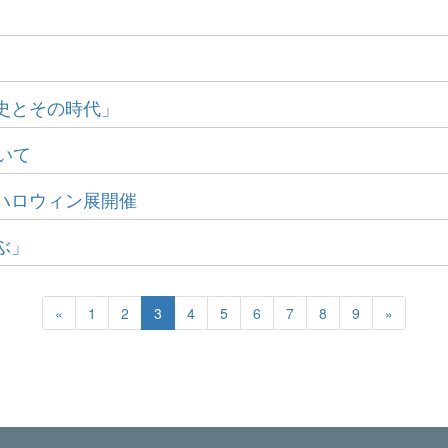
史とその時代」
いて
ハロウィン展開催
ぶ」
«
1
2
3
4
5
6
7
8
9
»