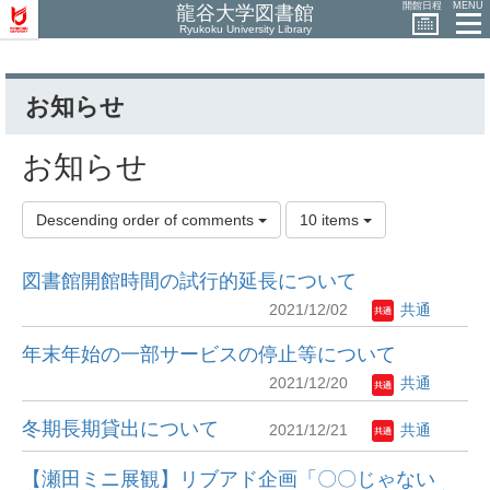
開館日程
MENU
龍谷大学図書館
Ryukoku University Library
お知らせ
お知らせ
Descending order of comments
10 items
図書館開館時間の試行的延長について
2021/12/02
共通
年末年始の一部サービスの停止等について
2021/12/20
共通
冬期長期貸出について
2021/12/21
共通
【瀬田ミニ展観】リブアド企画「〇〇じゃない