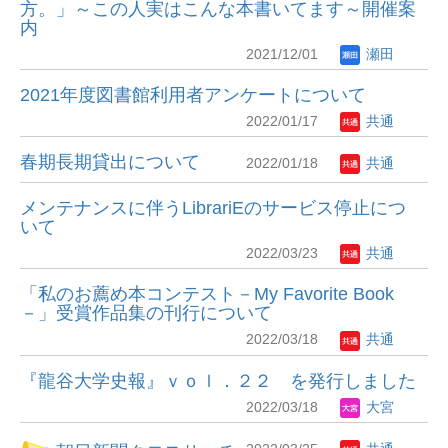
方。」～この人実はこんな本書いてます～開催案
内
2021/12/01
瀬田
2021年度図書館利用者アンケートについて
2022/01/17
共通
春期長期貸出について
2022/01/18
共通
メンテナンスに伴うLibrariEのサービス停止につ
いて
2022/03/23
共通
「私のお薦め本コンテスト－My Favorite Book
－」受賞作品集の刊行について
2022/03/18
共通
『龍谷大学史報』ｖｏｌ．２２ を発行しました
2022/03/18
大宮