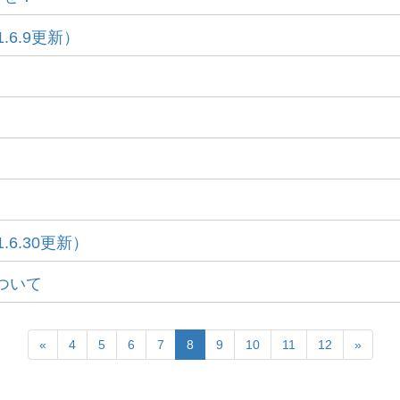
.6.9更新）
6.30更新）
について
«
4
5
6
7
8
9
10
11
12
»