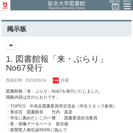
開館日程
MENU
龍谷大学図書館
Ryukoku University Library
掲示板
1. 図書館報「来・ぶらり」
No67発行
投稿日時: 2023/03/24
共通
図書館報「来・ぶらり」No67を発行いたしました。
掲載内容は次のとおりです。
・TOPICS 中高生図書委員等交流会（学生スタッフ参画）
・巻頭言 図書館長 竹内 真彦
・学生に薦めたいこの一冊 図書委員担当教員
・新・画像データベース 龍谷蔵
・親鸞聖人御生誕850年に臨んで