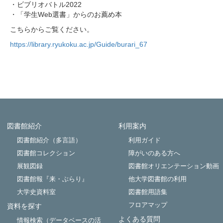
・ビブリオバトル2022
・「学生Web選書」からのお薦め本
こちらからご覧ください。
https://library.ryukoku.ac.jp/Guide/burari_67
図書館紹介
利用案内
Powered by NetCommons
図書館紹介（多言語）
利用ガイド
図書館コレクション
障がいのある方へ
展観図録
図書館オリエンテーション動画
図書館報『来・ぶらり』
他大学図書館の利用
大学史資料室
図書館用語集
フロアマップ
資料を探す
よくある質問
情報検索（データベースの活