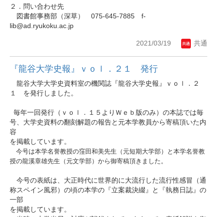
２．問い合わせ先
図書館事務部（深草） 075-645-7885 f-
lib@ad.ryukoku.ac.jp
2021/03/19
共通
『龍谷大学史報』ｖｏｌ．２１ 発行
龍谷大学大学史資料室の機関誌『龍谷大学史報』ｖｏｌ．２
１ を発行しました。
毎年一回発行（ｖｏｌ．１５よりＷｅｂ版のみ）の本誌では毎
号、大学史資料の翻刻解題の報告と元本学教員から寄稿頂いた内
容
を掲載しています。
今号は本学名誉教授の窪田和美先生（元短期大学部）と本学名誉教
授の龍溪章雄先生（元文学部）から御寄稿頂きました。
今号の表紙は、大正時代に世界的に大流行した流行性感冒（通
称スペイン風邪）の頃の本学の『立案裁決綴』と『執務日誌』の
一部
を掲載しています。