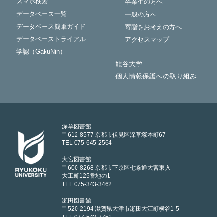
スマホ検索
卒業生の方へ
データベース一覧
一般の方へ
データベース簡単ガイド
寄贈をお考えの方へ
データベーストライアル
アクセスマップ
学認（GakuNin）
龍谷大学
個人情報保護への取り組み
深草図書館
〒612-8577 京都市伏見区深草塚本町67
TEL 075-645-2564
大宮図書館
〒600-8268 京都市下京区七条通大宮東入
大工町125番地の1
TEL 075-343-3462
瀬田図書館
〒520-2194 滋賀県大津市瀬田大江町横谷1-5
TEL 077-543-7751