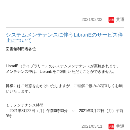
2021/03/02
共通
システムメンテナンスに伴うLibrariEのサービス停
止について
図書館利用者各位
LibrariE
（ライブラリエ）のシステムメンテナンスが実施されます。
メンテナンス中は、
LibrariEを
ご利用いただくことができません。
皆様には
ご迷惑をおかけいたしますが、ご理解ご協力の程宜しくお願
いいたします。
１．メンテナンス時間
2021
年
3
月
22
日（月）午前
0
時
30
分 ～
2021
年
3
月
22
日（月）午前
9
時
2021/03/11
共通