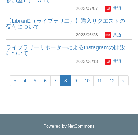
参加型）について
2023/07/07
共通
【LibrariE（ライブラリエ）】購入リクエストの
受付について
2023/06/23
共通
ライブラリーサポーターによるInstagramの開設
について
2023/06/13
共通
«
4
5
6
7
8
9
10
11
12
»
Powered by NetCommons