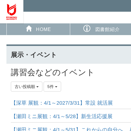
HOME
図書館紹介
展示・イベント
講習会などのイベント
古い投稿順
5件
【深草 展観：4/1～2027/3/31】常設 就活展
【瀬田ミニ展観：4/1～5/28】新生活応援展
【瀬田ミニ展観：4/1～5/31】これからの自分へ、