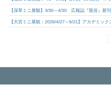
【深草ミニ展観】3/30～4/30 広報誌『龍谷』 新
【大宮ミニ展観：2026/4/27～6/21】アカデミッ