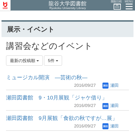
開館日程
MENU
龍谷大学図書館
Ryukoku University Library
展示・イベント
講習会などのイベント
最新の投稿順
5件
ミュージカル開演 ―芸術の秋―
2016/09/27
瀬田
瀬田図書館 9・10月展観「ジャケ借り」
2016/09/27
瀬田
瀬田図書館 9月展観「食欲の秋ですが…展」
2016/09/27
瀬田