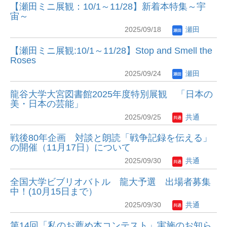
【瀬田ミニ展観：10/1～11/28】新着本特集～宇
宙～
2025/09/18
瀬田
【瀬田ミニ展観:10/1～11/28】Stop and Smell the
Roses
2025/09/24
瀬田
龍谷大学大宮図書館2025年度特別展観 「日本の
美・日本の芸能」
2025/09/25
共通
戦後80年企画 対談と朗読「戦争記録を伝える」
の開催（11月17日）について
2025/09/30
共通
全国大学ビブリオバトル 龍大予選 出場者募集
中！(10月15日まで）
2025/09/30
共通
第14回「私のお薦め本コンテスト」実施のお知ら