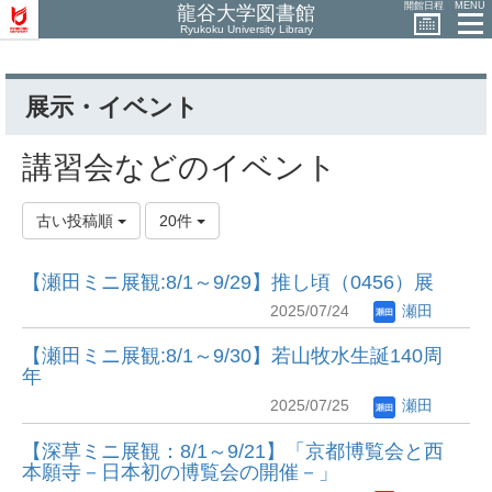
開館日程
MENU
龍谷大学図書館
Ryukoku University Library
展示・イベント
講習会などのイベント
古い投稿順
20件
【瀬田ミニ展観:8/1～9/29】推し頃（0456）展
2025/07/24
瀬田
【瀬田ミニ展観:8/1～9/30】若山牧水生誕140周
年
2025/07/25
瀬田
【深草ミニ展観：8/1～9/21】「京都博覧会と西
本願寺－日本初の博覧会の開催－」