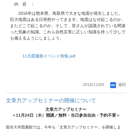
内 容 ：
2016
年は熊本県、鳥取県で大きな地震が発生しました。
巨大地震はある日突然やってきます。地震はなぜ起こるのか、
またどこで起こるのか。そして、皆さんが認識されている間違
った気象の知識。これら自然災害に正しい知識を持って少しで
も備えるようにしましょう。
11月図書館イベント情報.pdf
2016/11/04
瀬田
文章力アップセミナーの開催について
文章力アップセミナー​
＜11
月
24
日（木）開講／無料・当日参加自由・予約不要＞
龍谷大学図書館では、今年も「文章力アップセミナー」を開催しま