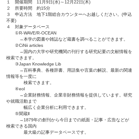
１ 開催期間 11月9日(水)～12月22日(木)
２ 所要時間 約15分
３ 申込方法 地下1階総合カウンターへお越しください。(申込
不要)
４ 対象データベース
①R-WAVE/R-OCEAN
→本学の図書や雑誌など蔵書を調べることができます。
②CiNii articles
→国内の大学や研究機関の刊行する研究紀要の文献情報を
検索できます。
③Japan Knowledge Lib
→百科事典、各種辞書、用語集や言葉の解説、最新の関連
情報等を一度に
検索できます。
④eol
→企業財務情報、企業非財務情報を提供しています。研究
や就職活動まで
幅広く企業分析に利用できます。
⑤聞蔵Ⅱ
→1879年の創刊から今日までの紙面・記事・
広告などが
検索できる国内
最大級の記事データベースです。