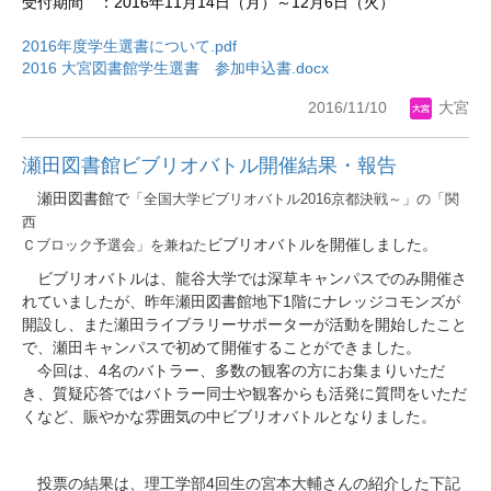
受付期間 ：2016年11月14日（月）～12月6日（火）
2016年度学生選書について.pdf
2016 大宮図書館学生選書 参加申込書.docx
2016/11/10
大宮
瀬田図書館ビブリオバトル開催結果・報告
瀬田図書館で
「全国大学ビブリオバトル
2016
京都決戦～」の「関
西
Ｃブロック予選会」を兼ねた
ビブリオバトルを開催しました。
ビブリオバトルは、龍谷大学では深草キャンパスでのみ開催さ
1
れていましたが、昨年瀬田図書館地下
階にナレッジコモンズが
開設し、また瀬田ライブラリーサポーターが活動を開始したこと
で、瀬田キャンパスで初めて開催することができました。
4
今回は、
名のバトラー、多数の観客の方にお集まりいただ
き、質疑応答ではバトラー同士や観客からも活発に質問をいただ
くなど、賑やかな雰囲気の中ビブリオバトルとなりました。
投票の結果は、理工学部
4
回生の
宮本
大輔
さんの紹介した下記