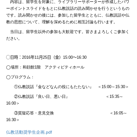
内容は、留学生を対象に、ライブラリーサポーターが作成したパワ
ーポイントスライドをもとに仏教説話の読み聞かせを行うというもの
です。読み聞かせの後には、参加した留学生とともに、仏教説話や仏
教の思想について、理解を深めるために相互討論も行います。
当日は、留学生以外の参加も大歓迎です。皆さまよろしくご参加く
ださい。
◯日時：
2016
年
11
月
25
日（金）
15:00
～
16:30
◯場所：和顔館
1
階 アクティビティホール
◯プログラム：
①仏教説話『金などなんの役にもたたない』 ＜
15:00
～
15:30
＞
②仏教説話『良い日、悪い日』 ＜
15:35
～
16:00
＞
③質疑応答・意見交換 ＜
16:05
～
16:30
＞
仏教活動奨学生企画.pdf