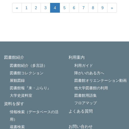
«
1
2
3
4
5
6
7
8
9
»
図書館紹介
利用案内
Powered by NetCommons
図書館紹介（多言語）
利用ガイド
図書館コレクション
障がいのある方へ
展観図録
図書館オリエンテーション動画
図書館報『来・ぶらり』
他大学図書館の利用
大学史資料室
図書館用語集
フロアマップ
資料を探す
よくある質問
情報検索（データベースの活
用）
お問い合わせ
蔵書検索