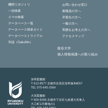
機関リポジトリ
お問い合わせ窓口
一括検索
教職員の方へ
スマホ検索
卒業生の方へ
データベース一覧
一般の方へ
データベース簡単ガイド
寄贈をお考えの方へ
データベーストライアル
アクセスマップ
学認（GakuNin）
龍谷大学
個人情報保護への取り組み
深草図書館
〒612-8577 京都市伏見区深草塚本町67
TEL 075-645-2564
大宮図書館
〒600-8268 京都市下京区七条通大宮東入
大工町125番地の1