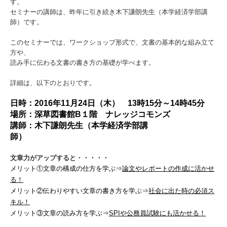
す。
セミナーの講師は、昨年に引き続き木下謙朗先生（本学経済学部講
師）です。
このセミナーでは、ワークショップ形式で、文書の基本的な組み立て
方や、
読み手に伝わる文書の書き方の基礎が学べます。
詳細は、以下のとおりです。
日時：
2016
年
11
月
24
日（木）
13
時
15
分～
14
時
45
分
場所：深草図書館
B
１階 ナレッジコモンズ
講師：木下謙朗先生（本学経済学部講
師）
文章力がアップすると・・・・・
メリット①文章の構成の仕方を学ぶ
⇒
論文やレポートの作成に活かせ
る！
メリット②伝わりやすい文章の書き方を学ぶ
⇒
社会に出た時の必須ス
キル！
メリット③文章の読み方を学ぶ
⇒
SPI
や公務員試験にも活かせる！