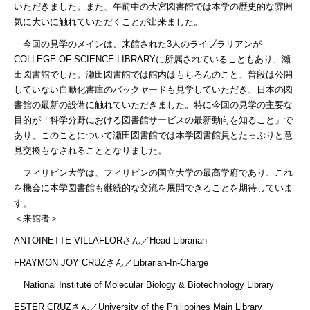
いただきました。また、午前中の大宮図書館では本学の歴史的な雰囲
気に大いに触れていただくことが出来ました。
今回の見学のメインは、来館された
3
人のライブラリアンが
COLLEGE OF SCIENCE LIBRARYに
所属されていることもあり、瀬
田図書館でした。瀬田図書館では館内はもちろんのこと、普段は公開
していない自動化書庫のバックヤードも見学していただき、日本の図
書館の最新の設備に触れていただきました。特に今回の見学の主要な
目的が「科学分野における図書館サービスの最新動向を知ること」で
あり、このことについて瀬田図書館では本学図書館員とたっぷりと意
見交換もなされることとなりました。
フィリピン大学は、フィリピンの国立大学の最高学府であり、これ
を機会に本学図書館も継続的な交流を展開できることを期待していま
す。
＜来館者＞
ANTOINETTE VILLAFLOR
さん／
Head Librarian
FRAYMON JOY CRUZ
さん／
Librarian-In-Charge
National Institute of Molecular Biology & Biotechnology Library
ESTER CRUZ
さん／
University of the Philippines Main Library