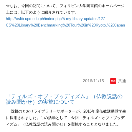
☆なお、今回の訪問について、フィリピン大学図書館のホームページ
上には、以下のように紹介されています。
http://cslib.upd.edu.ph/index.php/5-my-library-updates/127-
CS%20Library%20Benchmarking%20Tour%20in%20Kyoto,%20Japan
2016/11/15
共通
「ティルズ・オブ・ブッディズム」（仏教説話の
読み聞かせ）の実施について
既報のとおりライブラリーサポーターが、
2016
年度仏教活動奨学生
に採用されました。この活動として、今回「ティルズ・オブ・ブッデ
ィズム」（仏教説話の読み聞かせ）を実施することとなりました。