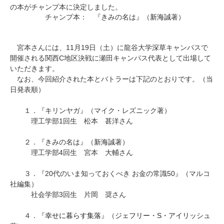
の本がチャンプ本に決定しました。
チャンプ本： 『きみの名は』（
新海誠
著）
11
19
宮本さんには、
月
日（土）に龍谷大学深草キャンパスで
C
開催される関西
地区決戦に瀬田キャンパス代表として出場して
いただきます。
なお、今回紹介された本とバトラーは下記のとおりです。（当
日発表順）
１．『キリンヤガ』（マイク・レズニック著）
1
理工学部
回生 松本 甚洋さん
２．『きみの名は』（
新海誠
著）
4
理工学部
回生
宮本
大輔
さん
３．『
20
代のいま知っておくべき お金の常識
50
』（マルコ
社編集）
3
社会学部
回生 片岡 奨さん
４．
『
幸せに暮らす集落
』（
ジェフリー・
S
・アイリッシュ