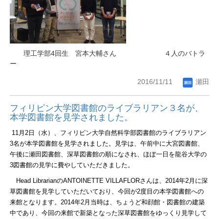
理工学部4回生
宮本
大輔
さん
４人のバトラ
ー
2016/11/11
瀬田
フィリピン大学図書館のライブラリアン３名が、
本学図書館を見学されました。
11
月
2
日（水）、フィリピン大学自然科学部図書館のライブラリアン
3
名が本学図書館を見学されました。見学は、午前中に大宮図書館、
午後に瀬田図書館、深草図書館の順になされ、ほぼ一日を龍谷大学の
3
図書館の見学に費やしていただきました。
Head Librarian
の
ANTOINETTE VILLAFLOR
さんは、
2014
年
2
月に深
草図書館を見学していただいており、今回が
2
度目の本学図書館への
来館となります。
2014
年
2
月当時は、ちょうど和顔館・図書館の建築
中であり、今回の来館で新築となった深草図書館をゆっくり見学して