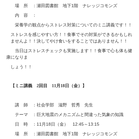
1
場 所 ：瀬田図書館 地下
階 ナレッジコモンズ
内 容 ：
栄養学の観点からストレス対策についてのミニ講義です！！
ストレスを感じやすい方！！食事でその対策ができるかもしれ
ませんよ！！決してやけ食いをすることではありません！！
当日はストレスチェックも実施します！！食事で心も体も健
康になりま
しょう！！
【ミニ講義 2回目 11月18日（金）】
講 師 ：社会学部 滋野 哲秀 先生
テーマ ：巨大地震のメカニズムと間違った気象の知識
11
18
12:45
13:15
日 時 ：
月
日（金）
～
1
場 所 ：瀬田図書館 地下
階 ナレッジコモンズ