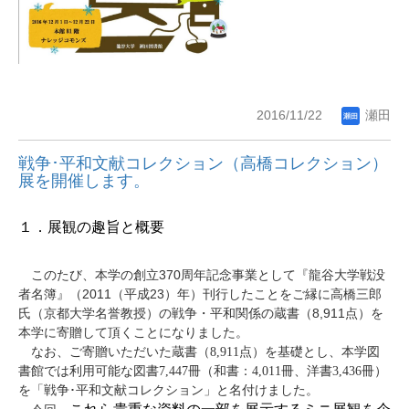
2016/11/22
瀬田
戦争･平和文献コレクション（高橋コレクション）
展を開催します。
１．
展観の趣旨と概要
370
このたび、本学の創立
周年記念事業として『龍谷大学戦没
2011
23
者名簿』（
（平成
）年）刊行したことをご縁に高橋三郎
8,911
氏（京都大学名誉教授）の戦争・平和関係の蔵書（
点）を
本学に寄贈して頂くことになりました。
なお、ご寄贈いただいた蔵書（
8,911
点）を基礎とし、本学図
書館では利用可能な図書7,447冊（和書：4,011冊、洋書3,436冊）
を「戦争･平和文献コレクション」と名付けました。