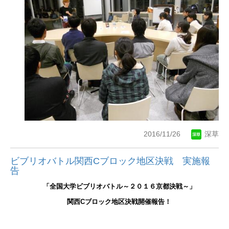
2016/11/26
深草
ビブリオバトル関西Cブロック地区決戦 実施報
告
「全国大学ビブリオバトル～２０１６京都決戦～」
関西
C
ブロック地区決戦開催報告！