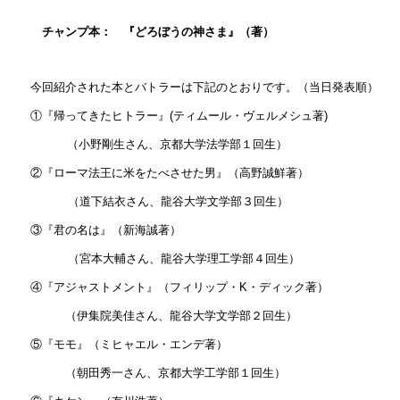
チャンプ本： 『どろぼうの神さま』（著）
今回紹介された本とバトラーは下記のとおりです。（当日発表順）
①『帰ってきたヒトラー』
(
ティムール・ヴェルメシュ著
)
（小野剛生さん、京都大学
法学部
１回生）
②『ローマ法王に米をたべさせた男』（高野誠鮮著）
（道下結衣さん、龍谷大学
文学部
３回生）
③『君の名は』（新海誠著）
（宮本大輔さん、龍谷大学
理工学部
４回生）
④『アジャストメント』（フィリップ・
K
・ディック著）
（伊集院美佳さん、龍谷大学
文学部
２回生）
⑤『モモ』（ミヒャエル・エンデ著）
（朝田秀一さん、京都大学
工学部
１回生）