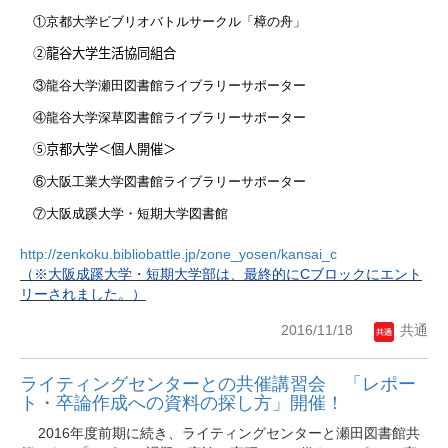
①京都大学ビブリオバトルサークル「樟の舟」
②龍谷大学生活協同組合
③龍谷大学瀬田図書館ライブラリーサポーター
④龍谷大学深草図書館ライブラリーサポーター
⑤京都大学＜個人開催＞
⑥大阪工業大学図書館ライブラリーサポーター
⑦大阪成蹊大学・短期大学図書館
http://zenkoku.bibliobattle.jp/zone_yosen/kansai_c
（※大阪成蹊大学・短期大学部は、最終的にCブロックにエント
リーされました。）
2016/11/18
共通
ライティングセンターとの共催講習会 「レポー
ト・卒論作成への資料の探し方」開催！
2016年度前期に続き、ライティングセンターと瀬田図書館共