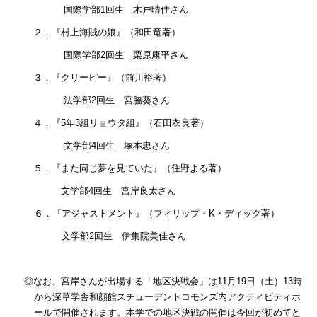
国際学部
1
回生 木戸晴佳さん
２．『村上海賊の娘』（和田竜著）
国際学部
2
回生 栗原康平さん
３．『クリーピー』（前川裕著）
法学部
2
回生 宮脇葵さん
４．『
5
年
3
組リョウタ組』（石田衣良著）
文学部
4
回生 塚本忠さん
５．『また同じ夢を見ていた』（住野よる著）
文学部
4
回生 宮岸良太さん
６．『アジャストメント』（フィリップ・
K
・ディック著）
文学部
2
回生 伊集院美佳さん
◎なお、宮岸さんが出場する「地区決戦会」は
11
月
19
日（土）
13
時
から深草学舎和顔館スチューデントコモンズ内アクティビティホ
ールで開催されます。本学での地区決戦の開催は今回が初めてと