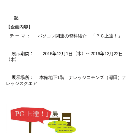
記
【企画内容】
テ ー マ ： パソコン関連の資料紹介 「ＰＣ上達！」
展示期間：
2016
年
12
月
1
日（木）～
2016
年
12
月
22
日
（木）
展示場所： 本館地下
1
階 ナレッジコモンズ（瀬田）ナ
レッジスクエア