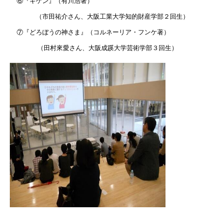
⑥『キケン』（有川浩著）
（市田祐介さん、大阪工業大学
知的財産学部
２回生）
⑦『どろぼうの神さま』（コルネーリア・フンケ著）
（田村來愛さん、大阪成蹊大学
芸術学部
３回生）