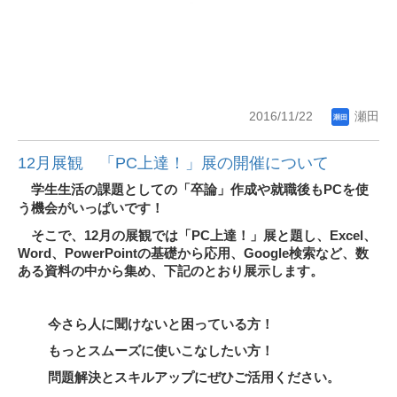
2016/11/22
瀬田
12月展観 「PC上達！」展の開催について
学生生活の課題としての「卒論」作成や就職後も
PC
を使
う機会がいっぱいです！
そこで、12
月の展観では「
PC
上達！」展と題し、
Excel
、
Word
、
PowerPoint
の基礎から応用、Google
検索など、数
ある資料の中から集め、下記のとおり展示します。
今さら人に聞けないと困っている方！
もっとスムーズに使いこなしたい方！
問題解決とスキルアップにぜひご活用ください
。