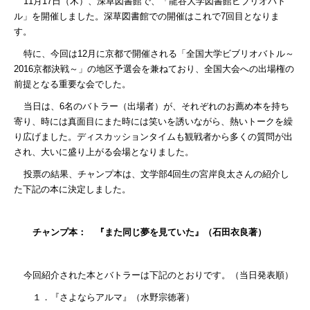
11
月
17
日（木）、深草図書館で、「龍谷大学図書館ビブリオバト
ル」を開催しました。深草図書館での開催はこれで
7
回目となりま
す。
特に、今回は
12
月に京都で開催される「全国大学ビブリオバトル～
2016
京都決戦～」の地区予選会を兼ねており、全国大会への出場権の
前提となる重要な会でした。
当日は、
6
名のバトラー（出場者）が、それぞれのお薦め本を持ち
寄り、時には真面目にまた時には笑いを誘いながら、熱いトークを繰
り広げました。ディスカッションタイムも観戦者から多くの質問が出
され、大いに盛り上がる会場となりました。
投票の結果、チャンプ本は、文学部
4
回生の宮岸良太さんの紹介し
た下記の本に決定しました。
チャンプ本： 『また同じ夢を見ていた』（石田衣良著）
今回紹介された本とバトラーは下記のとおりです。（当日発表順）
１．『さよならアルマ』（水野宗徳著）