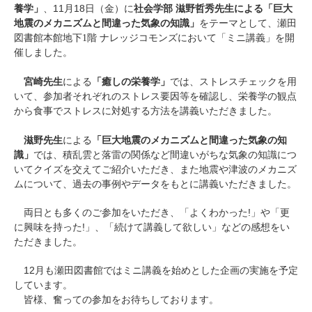
養学」
11
18
社会学部 滋野哲秀先生による「巨大
、
月
日（金）に
地震のメカニズムと間違った気象の知識」
をテーマとして、瀬田
図書館本館地下1階 ナレッジコモンズにおいて「ミニ講義」を開
催しました。
宮崎先生
「癒しの栄養学」
による
では、ストレスチェックを用
いて、参加者それぞれのストレス要因等を確認し、栄養学の観点
から食事でストレスに対処する方法を講義いただきました。
滋野先生
「巨大地震のメカニズムと間違った気象の知
による
識」
では、積乱雲と落雷の関係など間違いがちな気象の知識につ
いてクイズを交えてご紹介いただき、また地震や津波のメカニズ
ムについて、過去の事例やデータをもとに講義いただきました。
!
両日とも多くのご参加をいただき、「よくわかった
」や「更
!
に興味を持った
」、「続けて講義して欲しい」などの感想をい
ただきました。
12
月も瀬田図書館ではミニ講義を始めとした企画の実施を予定
しています。
皆様、奮っての参加をお待ちしております。