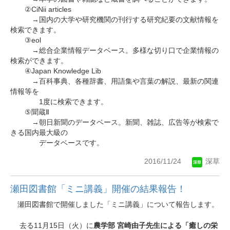
②CiNii articles
→国内の大学や研究機関の刊行する研究紀要の文献情報を
検索できます。
③eol
→総合企業情報データベース。多様な切り口で企業情報の
検索ができます。
④Japan Knowledge Lib
→百科事典、各種辞書、用語集や言葉の解説、最新の関連
情報等を
1度に検索できます。
⑤聞蔵Ⅱ
→朝日新聞のデータベース。新聞、雑誌、広告等が検索で
きる国内最大級の
データベースです。
2016/11/24
深草
瀬田図書館「ミニ講義」開催の結果報告！
瀬田図書館で開催しました「ミニ講義」について報告します。
去る11
15
農学部 宮崎由子先生による「癒しの栄
月
日（火）に