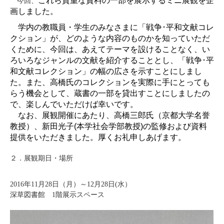
これら貴重な資料の一部を展示するミニ展観を企
今回、
画しました。
学内の教職員・学生のみなさまに「戦争･平和文献コレ
クション」が、どのような内容のものかを知っていただ
くために、今回は、あえてテーマを設けることなく、い
ろいろなジャンルの文献を紹介することとし、「戦争･平
和文献コレクション」の幅の広さを示すことにしまし
た。また、高橋氏のコレクションを実際に手にとっても
らう機会として、蔵書の一部を貸出すことにしましたの
で、楽しんでいただけば幸いです。
なお、展観開催にあたり、高橋三郎氏（京都大学名誉
教授）、新田光子
(
本学社会学部教授
)
の監修および資料
提供をいただきました。厚くお礼申しあげます。
２．
展観期日・場所
2016
年
11
月
28
日（月）～
12
月
28
日(水）
深草図書館 1階展示スペース