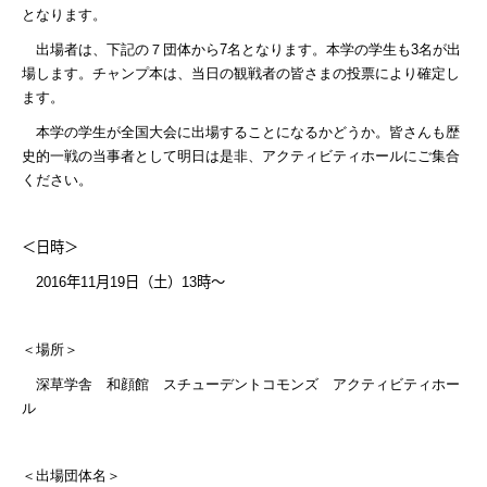
となります。
出場者は、下記の７団体から
7
名となります。本学の学生も
3
名が出
場します。チャンプ本は、当日の観戦者の皆さまの投票により確定し
ます。
本学の学生が全国大会に出場することになるかどうか。皆さんも歴
史的一戦の当事者として明日は是非、アクティビティホールにご集合
ください。
＜日時＞
2016
年
11
月
19
日（土）
13
時～
＜場所＞
深草学舎 和顔館 スチューデントコモンズ アクティビティホー
ル
＜出場団体名＞