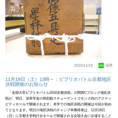
2016/11/15
深草
11月19日（土）13時～：ビブリオバトル京都地区
決戦開催のお知らせ
「全国大学ビブリオバトル
2016
京都決戦」の関西
C
ブロック地区決
戦が、明日、深草学舎の和顔館スチューデントコモンズ内のアクティ
ビティホールで開催されます。本学での地区決戦の開催は今回が初め
てとなります。明日の地区決戦のチャンプ本獲得者は、
12
月
18
日
（日）に京都大学時計台ホールで開催される全国大会に出場すること