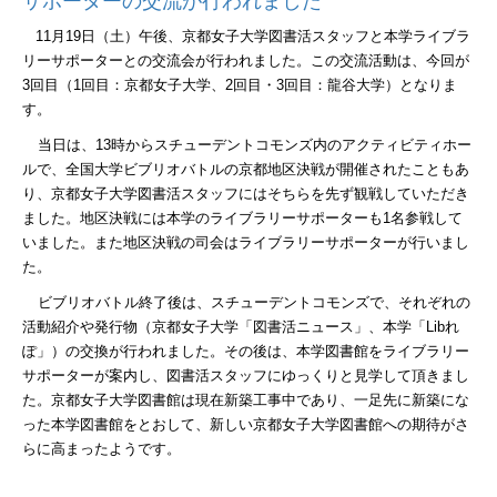
サポーターの交流が行われました
11
月
19
日（土）午後、京都女子大学図書活スタッフと本学ライブラ
リーサポーターとの交流会が行われました。この交流活動は、今回が
3
回目（
1
回目：京都女子大学、
2
回目・
3
回目：龍谷大学）となりま
す。
当日は、
13
時からスチューデントコモンズ内のアクティビティホー
ルで、全国大学ビブリオバトルの京都地区決戦が開催されたこともあ
り、京都女子大学図書活スタッフにはそちらを先ず観戦していただき
ました。地区決戦には本学のライブラリーサポーターも
1
名参戦して
いました。また地区決戦の司会はライブラリーサポーターが行いまし
た。
ビブリオバトル終了後は、スチューデントコモンズで、それぞれの
活動紹介や発行物（京都女子大学「図書活ニュース」、本学「
Lib
れ
ぽ」）の交換が行われました。その後は、本学図書館をライブラリー
サポーターが案内し、図書活スタッフにゆっくりと見学して頂きまし
た。京都女子大学図書館は現在新築工事中であり、一足先に新築にな
った本学図書館をとおして、新しい京都女子大学図書館への期待がさ
らに高まったようです。