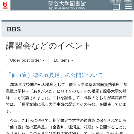
開館日程
MENU
龍谷大学図書館
Ryukoku University Library
BBS
講習会などのイベント
Older post order
10 items
「仙（宣）徳の五具足」の公開について
2016
年度後期の
REC
講座として、龍谷大学深草図書館提携講座「加
島屋と学林－『あさが来た』ヒロインのモデルの婚家と龍谷大学の所
縁－」が開講されました。これを記念して、既報のとおり深草図書館
では、「長尾文庫に見る大同生命の歴史とその時代」を開催していま
す。
今回、これらに併せて、期間限定で本学の顕真館に保存されている
「仙（宣）徳の五具足」（金香炉、蝋燭立、花瓶）を公開することに
なりました。この五具足は学林の常住物として、宝暦十（
1760
）年