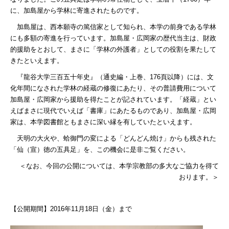
に、加島屋から学林に寄進されたものです。
加島屋は、西本願寺の篤信家として知られ、本学の前身である学林
にも多額の寄進を行っています。加島屋・広岡家の歴代当主は、財政
的援助をとおして、まさに「学林の外護者」としての役割を果たして
きたといえます。
『龍谷大学三百五十年史』（通史編・上巻、
176
頁以降）には、文
化年間になされた学林の経蔵の修復にあたり、その普請費用について
加島屋・広岡家から援助を得たことが記されています。「経蔵」とい
えばまさに現代でいえば「書庫」にあたるものであり、加島屋・広岡
家は、本学図書館ともまさに深い縁を有していたといえます。
天明の大火や、蛤御門の変による「どんどん焼け」からも残された
「仙（宣）徳の五具足」を、この機会に是非ご覧ください。
＜なお、今回の公開については、本学宗教部の多大なご協力を得て
おります。＞
【公開期間】
2016
年
11
月
18
日（金）まで