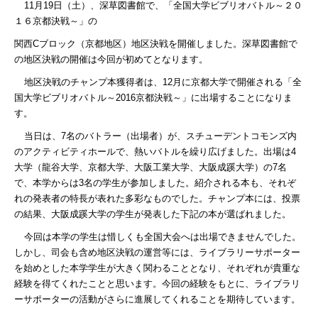
11
月
19
日（土）、深草図書館で、「全国大学ビブリオバトル～２０
１６京都決戦～」の
関西
C
ブロック（京都地区）地区決戦を開催しました。深草図書館で
の地区決戦の開催は今回が初めてとなります。
地区決戦のチャンプ本獲得者は、
12
月に京都大学で開催される「全
国大学ビブリオバトル～
2016
京都決戦～」に出場することになりま
す。
当日は、
7
名のバトラー（出場者）が、スチューデントコモンズ内
のアクティビティホールで、熱いバトルを繰り広げました。出場は
4
大学（龍谷大学、京都大学、大阪工業大学、大阪成蹊大学）の
7
名
で、本学からは
3
名の学生が参加しました。紹介される本も、それぞ
れの発表者の特長が表れた多彩なものでした。チャンプ本には、投票
の結果、大阪成蹊大学の学生が発表した下記の本が選ばれました。
今回は本学の学生は惜しくも全国大会へは出場できませんでした。
しかし、司会も含め地区決戦の運営等には、ライブラリーサポーター
を始めとした本学学生が大きく関わることとなり、それぞれが貴重な
経験を得てくれたことと思います。今回の経験をもとに、ライブラリ
ーサポーターの活動がさらに進展してくれることを期待しています。