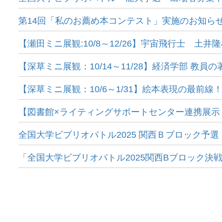
第14回「私のお薦め本コンテスト」実施のお知ら
【瀬田ミニ展観:10/8～12/26】宇宙飛行士 
【深草ミニ展観：10/14～11/28】経済学部 教員の
【深草ミニ展観：10/6～1/31】絵本表現の最前線
【図書館×ライティングサポートセンター連携展示：1
全国大学ビブリオバトル2025 関西Ｂブロック予
「全国大学ビブリオバトル2025関西Bブロック決