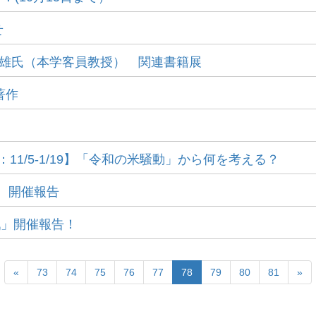
せ
土井隆雄氏（本学客員教授） 関連書籍展
著作
！
1/5-1/19】「令和の米騒動」から何を考える？
選 開催報告
戦」開催報告！
«
73
74
75
76
77
78
79
80
81
»