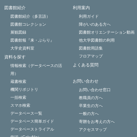
図書館紹介
利用案内
Powered by NetCommons
図書館紹介（多言語）
利用ガイド
図書館コレクション
障がいのある方へ
展観図録
図書館オリエンテーション動画
図書館報『来・ぶらり』
他大学図書館の利用
大学史資料室
図書館用語集
フロアマップ
資料を探す
よくある質問
情報検索（データベースの活
用）
お問い合わせ
蔵書検索
機関リポジトリ
お問い合わせ窓口
一括検索
教職員の方へ
スマホ検索
卒業生の方へ
データベース一覧
一般の方へ
データベース簡単ガイド
寄贈をお考えの方へ
データベーストライアル
アクセスマップ