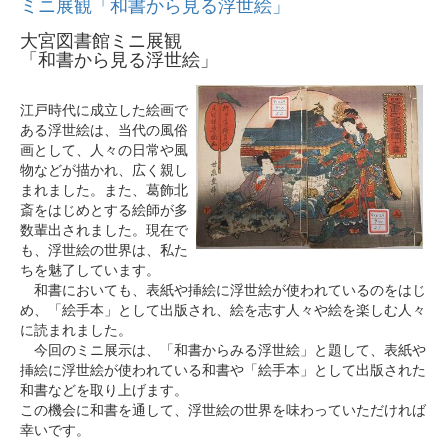
ミニ展観「和書から見る浮世絵」
大宮図書館ミニ展観
「和書から見る浮世絵」
江戸時代に成立した絵画で
ある浮世絵は、当代の風俗
画として、人々の日常や風
物などが描かれ、広く親し
まれました。また、葛飾北
斎をはじめとする絵師が多
数輩出されました。現在で
も、浮世絵の世界は、私た
ちを魅了しています。
和書においても、表紙や挿絵に浮世絵が使われているのをはじ
め、「絵手本」として出版され、絵を志す人々や絵を楽しむ人々
に読まれました。
今回のミニ展示は、「和書からみる浮世絵」と題して、表紙や
挿絵に浮世絵が使われている和書や「絵手本」として出版された
和書などを取り上げます。
この機会に和書を通して、浮世絵の世界を味わっていただければ
幸いです。