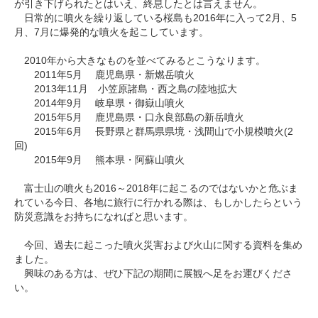
が引き下げられたとはいえ、終息したとは言えません。
日常的に噴火を繰り返している桜島も2016年に入って2月、5
月、7月に爆発的な噴火を起こしています。
2010年から大きなものを並べてみるとこうなります。
2011年5月 鹿児島県・新燃岳噴火
2013年11月 小笠原諸島・西之島の陸地拡大
2014年9月 岐阜県・御嶽山噴火
2015年5月 鹿児島県・口永良部島の新岳噴火
2015年6月 長野県と群馬県県境・浅間山で小規模噴火(2
回)
2015年9月 熊本県・阿蘇山噴火
富士山の噴火も2016～2018年に起こるのではないかと危ぶま
れている今日、各地に旅行に行かれる際は、もしかしたらという
防災意識をお持ちになればと思います。
今回、過去に起こった噴火災害および火山に関する資料を集め
ました。
興味のある方は、ぜひ下記の期間に展観へ足をお運びくださ
い。