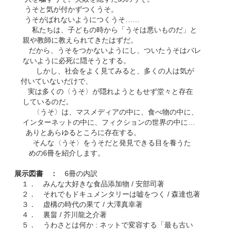
うそと気が付かずつくうそ。
うそがばれないようにつくうそ……
私たちは、子どもの時から「うそは悪いものだ」と
親や教師に教えられてきたはずだ。
だから、うそをつかないようにし、ついたうそはバレ
ないように必死に隠そうとする。
しかし、社会をよく見てみると、多くの人は気が
付いていないだけで、
実は多くの〈うそ〉が隠れようともせず堂々と存在
しているのだ。
〈うそ〉は、マスメディアの中に、食べ物の中に、
インターネットの中に、フィクションの世界の中に…
ありとあらゆるところに存在する。
そんな〈うそ〉をうそだと発見できる目を養うた
めの6冊を紹介します。
展示図書 ：
6冊の内訳
１． みんな大好きな食品添加物 / 安部司著
２． それでもドキュメンタリーは嘘をつく / 森達也著
３． 虚構の時代の果て / 大澤真幸著
４． 裏畠 / 芥川龍之介著
５． うわさとは何か : ネットで変容する「最も古い