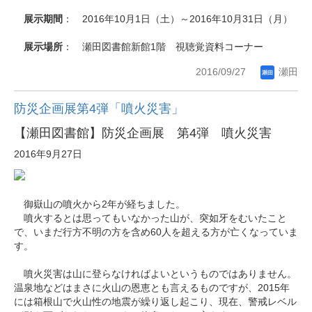
展示期間
： 2016年10月1日（土）～2016年10月31日（月）
展示場所
： 瀬田図書館新館1階 視聴覚資料コーナー
2016/09/27
瀬田
防災企画展第4弾「噴火災害」
【瀬田図書館】防災企画展 第4弾 噴火災害
2016年9月27日
御嶽山の噴火から2年が経ちました。
噴火するとは思ってもいなかった山が、突如牙をむいたこと
で、いまだ行方不明の方を含め60人を超える方が亡くなっていま
す。
噴火災害は山に登らなければよいというものではありません。
温泉地などはまさに火山の恩恵とも言えるものですが、2015年
には箱根山で火山性の地震が繰り返し起こり、現在、警戒レベル