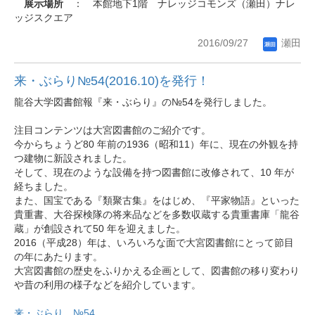
展示場所
： 本館地下1階 ナレッジコモンズ（瀬田）ナレ
ッジスクエア
2016/09/27
瀬田
来・ぶらり№54(2016.10)を発行！
龍谷大学図書館報『来・ぶらり』の№54を発行しました。
注目コンテンツは大宮図書館のご紹介です。
今からちょうど80 年前の1936（昭和11）年に、現在の外観を持
つ建物に新設されました。
そして、現在のような設備を持つ図書館に改修されて、10 年が
経ちました。
また、国宝である『類聚古集』をはじめ、『平家物語』といった
貴重書、大谷探検隊の将来品などを多数収蔵する貴重書庫「龍谷
蔵」が創設されて50 年を迎えました。
2016（平成28）年は、いろいろな面で大宮図書館にとって節目
の年にあたります。
大宮図書館の歴史をふりかえる企画として、図書館の移り変わり
や昔の利用の様子などを紹介しています。
来・ぶらり №54