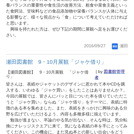
養バランスの重要性や食生活の改善方法、粗食や菜食主義といっ
た食餌法、甘味料などの食品添加物や栄養バランスが人体に与え
る影響など、様々な視点から「食」について考えていただければ
と思います。
興味を持たれた方は、ぜひ下記の期間に展観へ足をお運びくだ
さい。
2016/09/27
瀬田
瀬田図書館 9・10月展観「ジャケ借り」
| by
図書館管理
【瀬田図書館】 9・10月展観 「ジャケ借
り」
者
皆さんは、表紙やジャケットのデザインに惹かれて本やCDを購
入する、いわゆる「ジャケ買い」をしたことはありませんか？。
今回の展観では、皆さんにパッと目についた本を借りていただこ
うと「ジャケ買い」ならぬ「ジャケ借り」をテーマに、表紙に特
徴のある本を集めました。また、表紙をきっかけに興味のある分
野を広げていただけるよう、内容も多種多様に揃えています。
勉強が進まない、卒論のやる気が出ない…そんな時は、気分転
換にナレッジスクエアに来て、気になる表紙の本を手にとってみ
てください。この機会に、まだ見ぬ本との新しい出会いをどう