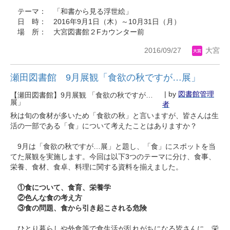
テーマ： 「和書から見る浮世絵」
日 時： 2016年9月1日（木）～10月31日（月）
場 所： 大宮図書館２Fカウンター前
2016/09/27
大宮
瀬田図書館 9月展観「食欲の秋ですが…展」
| by
図書館管理
【瀬田図書館】9月展観 「食欲の秋ですが…
展」
者
秋は旬の食材が多いため「食欲の秋」と言いますが、皆さんは生
活の一部である「食」について考えたことはありますか？
9月は「食欲の秋ですが…展」と題し、「食」にスポットを当
てた展観を実施します。今回は以下3つのテーマに分け、食事、
栄養、食材、食卓、料理に関する資料を揃えました。
①食について、食育、栄養学
②色んな食の考え方
③食の問題、食から引き起こされる危険
ひとり暮らしや外食等で食生活が乱れがちになる皆さんに、栄