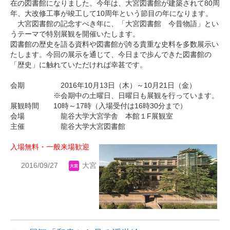
在の図書館になりました。今年は、大宮図書館が建築されて80周
年、大改修工事が竣工して10周年という節目の年になります。
大宮図書館の記念すべき年に、「大宮図書館 今昔物語」とい
うテーマで特別展観を開催いたします。
図書館の歴史を語る資料や図書館が誇る貴重な史料を多数展示い
たします。今回の展示を通じて、今日まで歩んできた図書館の
「歴史」に触れていただければ幸甚です。
会期 2016年10月13日（木）～10月21日（金）
※会期中の土曜日、日曜日も展観を行っています。
展観時間 10時～17時（入場受付は16時30分まで）
会場 龍谷大学大宮学舎 本館１F展観室
主催 龍谷大学大宮図書館
入場無料・一般来場歓迎
2016/09/27
大宮