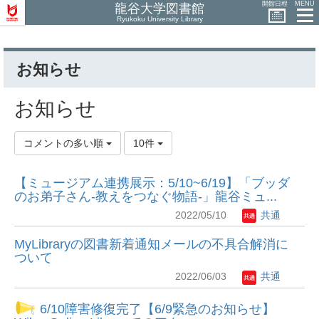
開館日程
MENU
龍谷大学図書館
Ryukoku University Library
お知らせ
お知らせ
コメントの多い順
10件
【ミュージアム連携展示：5/10~6/19】「ブッダ
のお弟子さん-教えをつなぐ物語-」龍谷ミュ...
2022/05/10
共通
MyLibraryの図書新着通知メールの不具合解消に
ついて
2022/06/03
共通
6/10障害修復完了【6/9緊急のお知らせ】