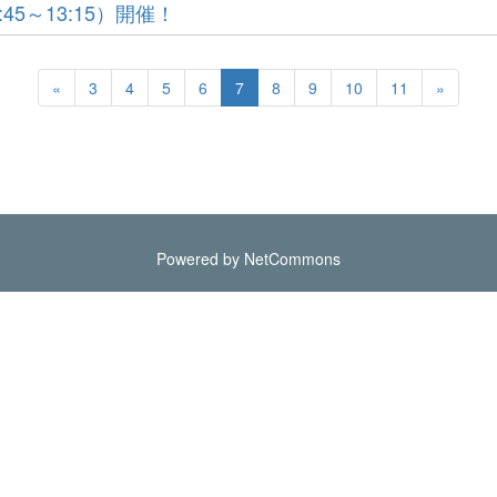
:45～13:15）開催！
«
3
4
5
6
7
8
9
10
11
»
Powered by NetCommons