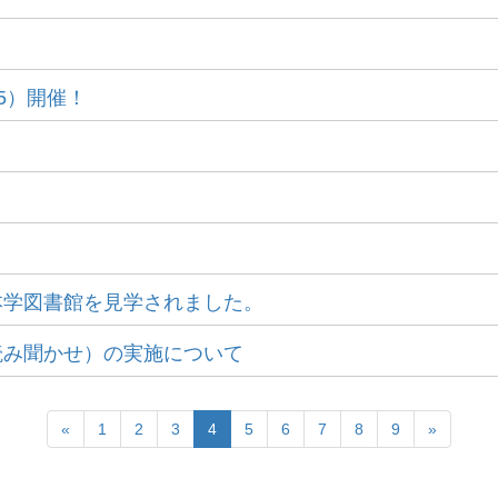
:15）開催！
本学図書館を見学されました。
読み聞かせ）の実施について
«
1
2
3
4
5
6
7
8
9
»