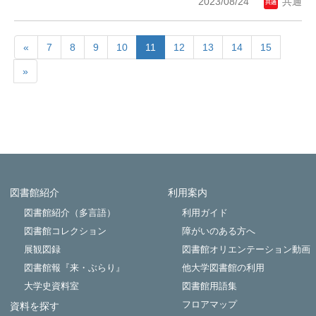
2023/08/24
共通
«
7
8
9
10
11
12
13
14
15
»
図書館紹介
利用案内
Powered by NetCommons
図書館紹介（多言語）
利用ガイド
図書館コレクション
障がいのある方へ
展観図録
図書館オリエンテーション動画
図書館報『来・ぶらり』
他大学図書館の利用
大学史資料室
図書館用語集
フロアマップ
資料を探す