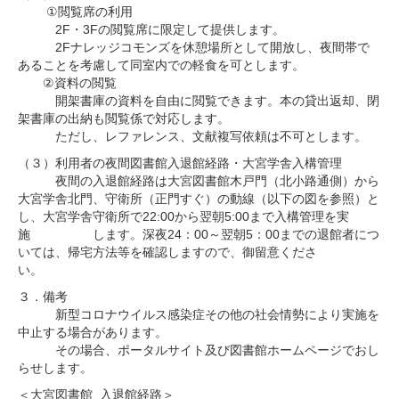
①閲覧席の利用
2F・3Fの閲覧席に限定して提供します。
2Fナレッジコモンズを休憩場所として開放し、夜間帯で
あることを考慮して同室内での軽食を可とします。
②資料の閲覧
開架書庫の資料を自由に閲覧できます。本の貸出返却、閉
架書庫の出納も閲覧係で対応します。
ただし、レファレンス、文献複写依頼は不可とします。
（３）利用者の夜間図書館入退館経路・大宮学舎入構管理
夜間の入退館経路は大宮図書館木戸門（北小路通側）から
大宮学舎北門、守衛所（正門すぐ）の動線（以下の図を参照）と
し、大宮学舎守衛所で22:00から翌朝5:00まで入構管理を実
施 します。深夜24：00～翌朝5：00までの退館者につ
いては、帰宅方法等を確認しますので、御留意くださ
い。
３．備考
新型コロナウイルス感染症その他の社会情勢により実施を
中止する場合があります。
その場合、ポータルサイト及び図書館ホームページでおし
らせします。
＜大宮図書館_入退館経路＞