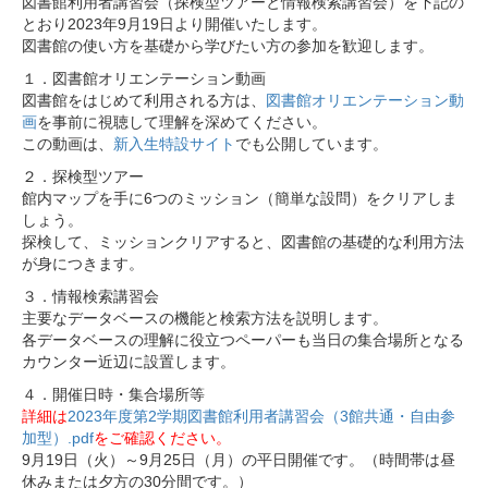
図書館利用者講習会（探検型ツアーと情報検索講習会）を下記の
とおり2023年9月19日より開催いたします。
図書館の使い方を基礎から学びたい方の参加を歓迎します。
１．図書館オリエンテーション動画
図書館をはじめて利用される方は、
図書館オリエンテーション動
画
を事前に視聴して理解を深めてください。
この動画は、
新入生特設サイト
でも公開しています。
２．探検型ツアー
館内マップを手に6つのミッション（簡単な設問）をクリアしま
しょう。
探検して、ミッションクリアすると、図書館の基礎的な利用方法
が身につきます。
３．情報検索講習会
主要なデータベースの機能と検索方法を説明します。
各データベースの理解に役立つペーパーも当日の集合場所となる
カウンター近辺に設置します。
４．開催日時・集合場所等
詳細は
2023年度第2学期図書館利用者講習会（3館共通・自由参
加型）.pdf
をご確認ください。
9月19日（火）～9月25日（月）の平日開催です。（時間帯は昼
休みまたは夕方の30分間です。）