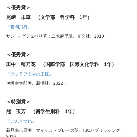
＜優秀賞＞
尾﨑 未華 （文学部 哲学科 1年）
『夜間飛行』
サン=テグジュペリ著；二木麻里訳、光文社、2010．
＜優秀賞＞
田中 穂乃花 （国際学部 国際文化学科 1年）
『クジラアタマの王様』
伊坂幸太郎著、新潮社、2022．
＜特別賞＞
熊 玉芳 （留学生別科 1年）
『ごんぎつね』
新見南吉原著；マイケル・ブレーズ訳、IBCパブリッシング、
2016