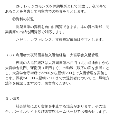
2Fナレッジコモンズを休憩場所として開放し、夜間帯で
あることを考慮して同室内での軽食を可とします。
②資料の閲覧
開架書庫の資料を自由に閲覧できます。本の貸出返却、閉
架書庫の出納も閲覧係で対応します。
ただし、レファレンス、文献複写依頼は不可とします。
（３）利用者の夜間図書館入退館経路・大宮学舎入構管理
夜間の入退館経路は大宮図書館木戸門（北小路通側）から
大宮学舎北門、守衛所（正門すぐ）の動線（以下の図を参照）と
し、大宮学舎守衛所で22:00から翌朝5:00まで入構管理を実施し
ます。深夜24：00～翌朝5：00までの退館者については、帰宅方
法等を確認しますので、御留意ください。
３．備考
社会情勢により実施を中止する場合があります。その場
合、ポータルサイト及び図書館ホームページでお知らせします。