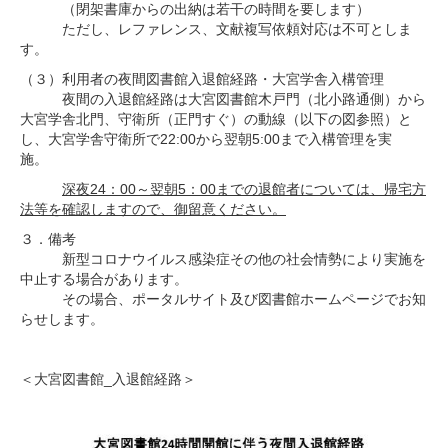
（閉架書庫からの出納は若干の時間を要します）
ただし、レファレンス、文献複写依頼対応は不可としま
す。
（３）利用者の夜間図書館入退館経路・大宮学舎入構管理
夜間の入退館経路は大宮図書館木戸門（北小路通側）から
大宮学舎北門、守衛所（正門すぐ）の動線（以下の図参照）と
し、大宮学舎守衛所で22:00から翌朝5:00まで入構管理を実
施。
深夜24：00～翌朝5：00までの退館者については、帰宅方
法等を確認しますので、御留意ください。
３．備考
新型コロナウイルス感染症その他の社会情勢により実施を
中止する場合があります。
その場合、ポータルサイト及び図書館ホームページでお知
らせします。
＜大宮図書館_入退館経路＞