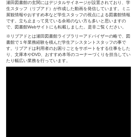
瀬田図書館の玄関にはデジタルサイネージが設置されており、学
生スタッフ（リブアド）が作成した動画を発信しています。ミニ
展観情報やおすすめ本など学生スタッフの視点による図書館情報
です。立ち止まって見ている余裕のない方も多いと思いますの
で、図書館Webサイトにも転載しました。是非ご覧ください。
※リブアドとは瀬田図書館ライブラリーアドバイザーの略で、図
書館で１年業務経験を積んだ学生アシスタントスタッフの事で
す。リブアドは利用者のお困りごとをサポートをする仕事をした
り、文庫本やDVD、おすすめ本等のコーナーづくりを担当してい
たり幅広い業務を行っています。