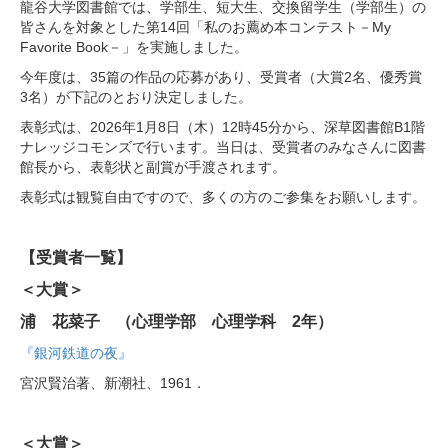
龍谷大学図書館では、学部生、短大生、交換留学生（学部生）の
皆さんを対象とした第14回「私のお薦め本コンテスト－My
Favorite Book－」を実施しました。
今年度は、35篇の作品の応募があり、受賞者（大賞2名、優秀賞
3名）が下記のとおり決定しました。
表彰式は、2026年1月8日（木）12時45分から、深草図書館B1階
ナレッジコモンズで行います。当日は、受賞者のみなさんに図書
館長から、表彰状と副賞が手渡されます。
表彰式は観覧自由ですので、多くの方のご参集をお願いします。
【受賞者一覧】
＜大賞＞
浦 花菜子 （心理学部 心理学科 2年）
『銀河鉄道の夜』
宮沢賢治著、新潮社、1961．
＜大賞＞