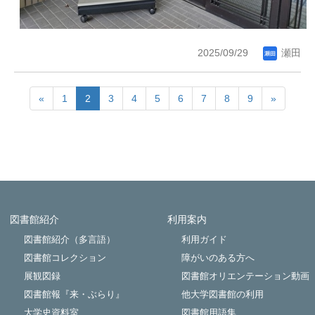
2025/09/29
瀬田
«
1
2
3
4
5
6
7
8
9
»
図書館紹介
利用案内
Powered by NetCommons
図書館紹介（多言語）
利用ガイド
図書館コレクション
障がいのある方へ
展観図録
図書館オリエンテーション動画
図書館報『来・ぶらり』
他大学図書館の利用
大学史資料室
図書館用語集