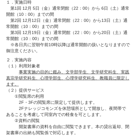
１．実施日時
第1回 12月 5日（金）通常閉館（22：00）から 6日（土）通常
開館（10：00）までの間
第2回 12月12日（金）通常閉館（22：00）から13日（土）通
常開館（10：00）までの間
第3回 12月19日（金）通常閉館（22：00）から20日（土）通
常開館（10：00）までの間
※各日共に翌朝午前10時以降は通常開館の扱いとなりますので
御注意ください。
２．実施内容
（１）利用対象者
事業実施の目的に鑑み、文学部学生、文学研究科生、実践
真宗学研究科生、心理学部生、心理学研究科生、教職員に限定し
ます。
（２）提供サービス
①閲覧席の利用
2F・3Fの閲覧席に限定して提供します。
2Fナレッジコモンズを休憩場所として開放し、夜間帯で
あることを考慮して同室内での軽食を可とします。
②資料の閲覧
開架書庫の資料を自由に閲覧できます。本の貸出返却、閉
架書庫の出納も閲覧係で対応します。