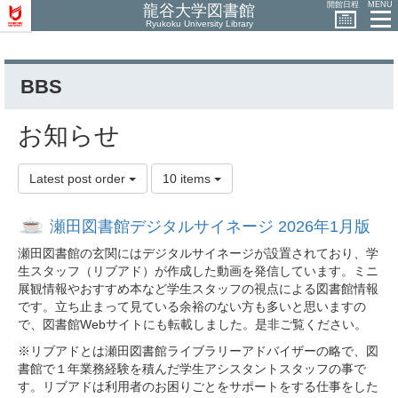
開館日程
MENU
龍谷大学図書館
Ryukoku University Library
BBS
お知らせ
Latest post order
10 items
瀬田図書館デジタルサイネージ 2026年1月版
瀬田図書館の玄関にはデジタルサイネージが設置されており、学
生スタッフ（リブアド）が作成した動画を発信しています。ミニ
展観情報やおすすめ本など学生スタッフの視点による図書館情報
です。立ち止まって見ている余裕のない方も多いと思いますの
で、図書館Webサイトにも転載しました。是非ご覧ください。
※リブアドとは瀬田図書館ライブラリーアドバイザーの略で、図
書館で１年業務経験を積んだ学生アシスタントスタッフの事で
す。リブアドは利用者のお困りごとをサポートをする仕事をした