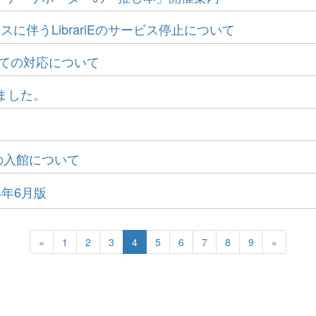
ンスに伴うLibrariEのサービス停止について
けての対応について
ました。
の入館について
4年6月版
«
1
2
3
4
5
6
7
8
9
»