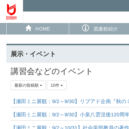
HOME
図書館紹介
展示・イベント
講習会などのイベント
最新の投稿順
10件
【瀬田ミニ展観：9/2～9/30】リブアド企画『秋の
【瀬田ミニ展観：9/2～9/30】小泉八雲没後120周
【瀬田ミニ展観：9/2～10/31】社会学部教員の著作 p