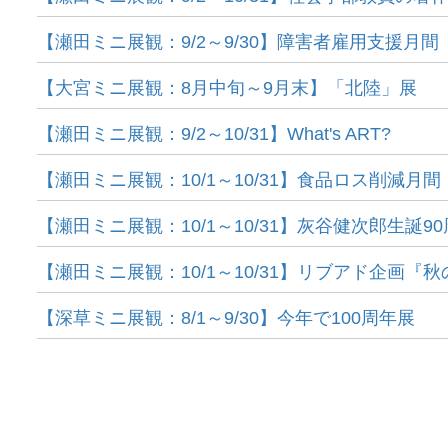
【瀬田ミニ展観：9/2～9/30】障害者雇用支援月間
【大宮ミニ展観：8月中旬～9月末】「北陸」展
【瀬田ミニ展観：9/2～10/31】What's ART?
【瀬田ミニ展観：10/1～10/31】食品ロス削減月間
【瀬田ミニ展観：10/1～10/31】灰谷健次郎生誕9
【瀬田ミニ展観：10/1～10/31】リブアド企画『
【深草ミニ展観：8/1～9/30】今年で100周年展