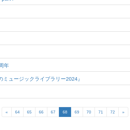
0周年
秋のミュージックライブラリー2024』
«
64
65
66
67
68
69
70
71
72
»