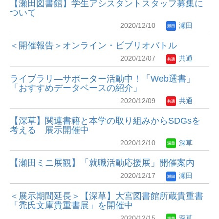
【瀬田図書館】学生アシスタントスタッフ募集に
ついて
2020/12/10
瀬田
＜開催報告＞オンライン・ビブリオバトル
2020/12/07
共通
ライブラリ―サポーター活動中！「Web選書」
「おすすめデータベースの紹介」
2020/12/09
共通
【深草】関連書籍と本学の取り組みからSDGsを
考える 展示開催中
2020/12/10
深草
【瀬田ミニ展観】「就職活動応援展」開催案内
2020/12/17
瀬田
＜展示期間延長＞【深草】大宮図書館所蔵貴重書
「禿氏文庫貴重書展」を開催中
2020/12/15
深草