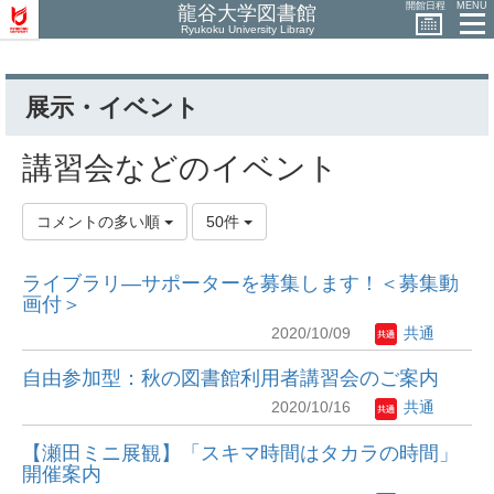
開館日程
MENU
龍谷大学図書館
Ryukoku University Library
展示・イベント
講習会などのイベント
コメントの多い順
50件
ライブラリ―サポーターを募集します！＜募集動
画付＞
2020/10/09
共通
自由参加型：秋の図書館利用者講習会のご案内
2020/10/16
共通
【瀬田ミニ展観】「スキマ時間はタカラの時間」
開催案内