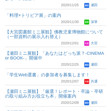
2020/11/25
瀬田
「料理×トリビア展」の案内
2020/11/30
深草
【大宮図書館ミニ展観】佛教児童博物館について
（一部資料の展示入れ替え）
2020/12/01
大宮
【瀬田ミニ展観】「あなたはどっち派？-CINEMA
or BOOK-」開催中
2020/12/25
瀬田
「学生Web選書」の参加者を募集します！
2020/12/07
共通
【瀬田ミニ展観】「厳選！レポート・卒論・卒研
の取り組み方お役立ち本」開催案内
2020/12/08
瀬田