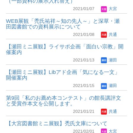
（一部資料の展示入れ替え）
2021/01/07
大宮
WEB展観「禿氏祐祥～知の先人～」と深草・瀬
田図書館での資料展示について
2021/01/08
共通
【瀬田ミニ展観】ライサポ企画「面白い宗教」開
催案内
2021/01/13
瀬田
【瀬田ミニ展観】Libアド企画「気になる一文」
開催案内
2021/01/15
瀬田
第9回「私のお薦め本コンテスト」の館長講評文
と受賞作本文を公開します。
2021/01/21
共通
【大宮図書館ミニ展観】禿氏文庫について
2021/02/01
大宮