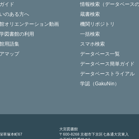
ガイド
情報検索（データベース
いのある方へ
蔵書検索
館オリエンテーション動画
機関リポジトリ
学図書館の利用
一括検索
館用語集
スマホ検索
アマップ
データベース一覧
データベース簡単ガイド
データベーストライアル
学認（GakuNin）
大宮図書館
区深草塚本町67
〒600-8268 京都市下京区七条通大宮東入