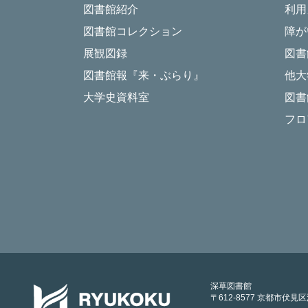
図書館紹介
利用
図書館コレクション
障が
展観図録
図書
図書館報『来・ぶらり』
他大
大学史資料室
図書
フロ
深草図書館
〒612-8577 京都市伏見