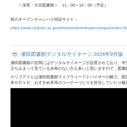
＜深草・大宮図書館＞ 11：00～16：00（予定）
秋のオープンキャンパス特設サイト ↓
https://www.ryukoku.ac.jp/admission/event/opencampus/index.ht
瀬田図書館デジタルサイネージ 2024年9月版
瀬田図書館の玄関にはデジタルサイネージが設置されており、学
立ち止まって見ている余裕のない方も多いと思いますので、図書
※リブアドとは瀬田図書館ライブラリーアドバイザーの略で、図
本やＤＶＤ、おすすめ本等のコーナーづくりを担当していたり幅