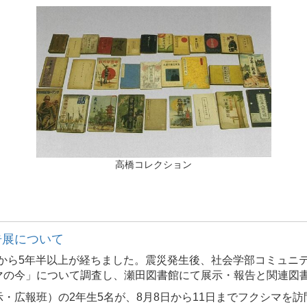
高橋コレクション
告展について
から
5
年半以上が経ちました。震災発生後、社会学部コミュニ
マの今」について調査し、瀬田図書館にて展示・報告と関連図
示・広報班）の
2
年生
5
名が、
8
月
8
日から
11
日までフクシマを訪