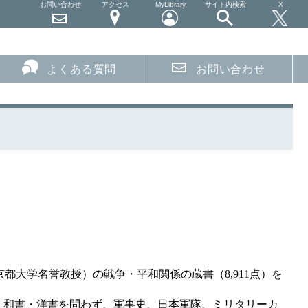
お問い合わせ
アクセス
MyLibrary
サイト内検索
X
よくある質問
お問い合わせ
京都大学名誉教授）の戦争・平和関係の蔵書（
8,911
点）を
和書・洋書を問わず、軍事史、日本軍隊、ミリタリーカ