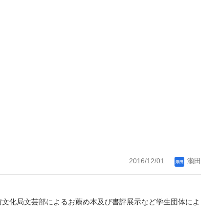
2016/12/01
瀬田
術文化局文芸部によるお薦め本及び書評展示など学生団体によ