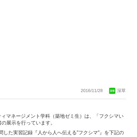
2016/11/28
深草
ティマネージメント学科（築地ゼミ生）
は、「フクシマい
書の展示を行っています。
問した実習記録『人から人へ伝える
”
フクシマ
”
』を下記の