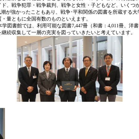
イド、戦争犯罪・戦争裁判、戦争と女性・子どもなど、いくつ
風潮が強かったこともあり、戦争･平和関係の図書を所蔵する大
質・量ともに全国有数のものといえます。
本学図書館では、利用可能な図書
7,447
冊（和書：
4,011
冊、洋書
を継続収集して一層の充実を図っていきたいと考えています。
念撮影