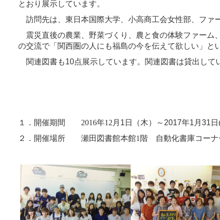
とおり展示しています。
訪問先は、東日本国際大学、小高商工会女性部、ファー
震災直後の農業、野菜づくり、農と食の体験ファーム、
の交流で「関西圏の人にも福島の今を伝えて欲しい」と
関連図書も
10
点展示しています。関連図書は貸出して
１．開催期間
2016
年
12
月
1
日（木）～
2017
年
1
月
31
日
２．開催場所 瀬田図書館本館
1
階 自動化書庫コーナ