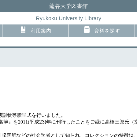
龍谷大学図書館
Ryukoku University Library
利用案内
資料を探す
感謝状等贈呈式を行いました。
名簿』を
2011(
平成
23)
年に
刊行したことをご縁に高橋三郎氏（
収容所などの社会学者として知られ、コレクションの特徴は、