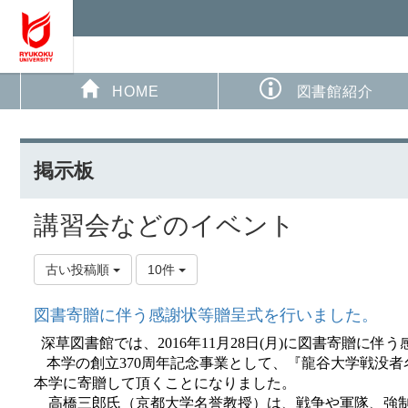
HOME
図書館紹介
掲示板
講習会などのイベント
古い投稿順
10件
図書寄贈に伴う感謝状等贈呈式を行いました。
深草図書館では、
2016
年
11
月
28
日
(
月
)
に図書寄贈に伴う
本学の創立
370
周年記念
事業として、
『龍谷大学戦没者
本学に寄贈して頂くことになりました。
高橋三郎氏（京都大学名誉教授）は、戦争や軍隊、強制