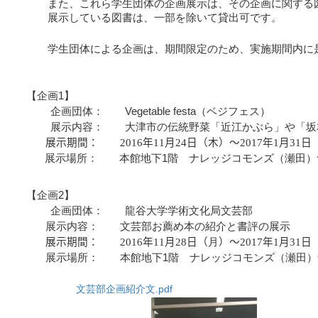
また、これら学生団体の企画展示は、その企画に関する図
展示している図書は、一部を除いて貸出可です。
学生団体による企画は、期間限定のため、実施期間内に
【企画
1
】
企画団体：
Vegetable festa
（ベジフェス）
展示内容： 大津市の伝統野菜「近江かぶら」や「坂
展示期間：
2016
年
1
1
月
24
日（木）～
201
7
年
1
月
31
日
展示場所： 本館地下
1
階 ナレッジコモンズ（瀬田）
【企画
2
】
企画団体： 龍谷大学学術文化局文芸部
展示内容： 文芸部お薦め本の紹介と書評の展示
展示期間：
2016
年
1
1
月
28
日（
月
）～
201
7
年
1
月
31
日
展示場所： 本館地下
1
階 ナレッジコモンズ（瀬田）
文芸部企画紹介文.pdf