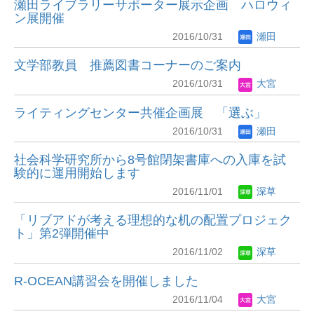
瀬田ライブラリーサポーター展示企画 ハロウィ
ン展開催
2016/10/31
瀬田
文学部教員 推薦図書コーナーのご案内
2016/10/31
大宮
ライティングセンター共催企画展 「選ぶ」
2016/10/31
瀬田
社会科学研究所から8号館閉架書庫への入庫を試
験的に運用開始します
2016/11/01
深草
「リブアドが考える理想的な机の配置プロジェク
ト」第2弾開催中
2016/11/02
深草
R-OCEAN講習会を開催しました
2016/11/04
大宮