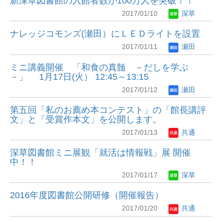
新深草図書館の入館者数が100万人を突破！！
2017/01/10
深草
ナレッジコモンズ(瀬田）にＬＥＤライトを設置
2017/01/11
瀬田
ミニ講義開催 「和食の真髄 －だしを学ぶ
－」 1月17日(火） 12:45～13:15
2017/01/12
瀬田
第五回「私のお薦め本コンテスト」の「館長講評
文」と「受賞作本文」を公開します。
2017/01/13
共通
深草図書館ミニ展観「就活は情報戦」展 開催
中！！
2017/01/17
深草
2016年度図書館公開研修（開催報告）
2017/01/20
共通