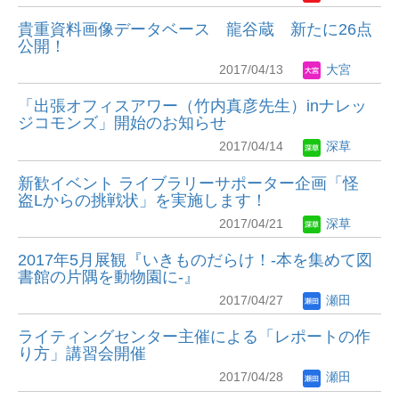
貴重資料画像データベース 龍谷蔵 新たに26点
公開！
2017/04/13
大宮
「出張オフィスアワー（竹内真彦先生）inナレッ
ジコモンズ」開始のお知らせ
2017/04/14
深草
新歓イベント ライブラリーサポーター企画「怪
盗Lからの挑戦状」を実施します！
2017/04/21
深草
2017年5月展観『いきものだらけ！-本を集めて図
書館の片隅を動物園に-』
2017/04/27
瀬田
ライティングセンター主催による「レポートの作
り方」講習会開催
2017/04/28
瀬田