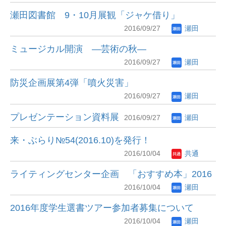
瀬田図書館 9・10月展観「ジャケ借り」
2016/09/27
瀬田
ミュージカル開演 ―芸術の秋―
2016/09/27
瀬田
防災企画展第4弾「噴火災害」
2016/09/27
瀬田
プレゼンテーション資料展
2016/09/27
瀬田
来・ぶらり№54(2016.10)を発行！
2016/10/04
共通
ライティングセンター企画 「おすすめ本」2016
2016/10/04
瀬田
2016年度学生選書ツアー参加者募集について
2016/10/04
瀬田