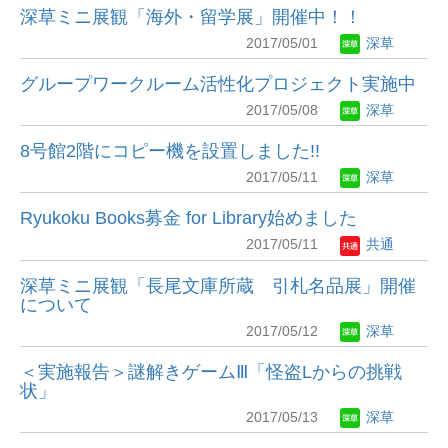
深草ミニ展観「海外・留学展」開催中！！
2017/05/01
深草
グループワークルーム活性化プロジェクト実施中
2017/05/08
深草
8号館2階にコピー機を設置しました!!
2017/05/11
深草
Ryukoku Books募金 for Library始めました
2017/05/11
共通
深草ミニ展観「長尾文庫所蔵 引札名品展」開催
について
2017/05/12
深草
＜実施報告＞謎解きゲームⅢ「怪盗Lからの挑戦
状」
2017/05/13
深草