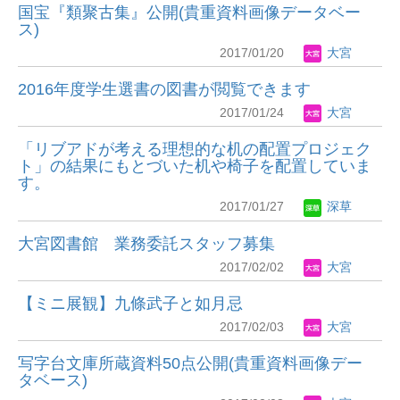
国宝『類聚古集』公開(貴重資料画像データベー
ス)
2017/01/20
大宮
2016年度学生選書の図書が閲覧できます
2017/01/24
大宮
「リブアドが考える理想的な机の配置プロジェク
ト」の結果にもとづいた机や椅子を配置していま
す。
2017/01/27
深草
大宮図書館 業務委託スタッフ募集
2017/02/02
大宮
【ミニ展観】九條武子と如月忌
2017/02/03
大宮
写字台文庫所蔵資料50点公開(貴重資料画像デー
タベース)