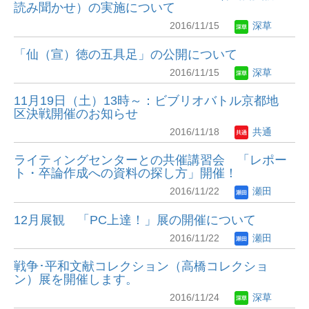
読み聞かせ）の実施について
2016/11/15
深草
「仙（宣）徳の五具足」の公開について
2016/11/15
深草
11月19日（土）13時～：ビブリオバトル京都地
区決戦開催のお知らせ
2016/11/18
共通
ライティングセンターとの共催講習会 「レポー
ト・卒論作成への資料の探し方」開催！
2016/11/22
瀬田
12月展観 「PC上達！」展の開催について
2016/11/22
瀬田
戦争･平和文献コレクション（高橋コレクショ
ン）展を開催します。
2016/11/24
深草