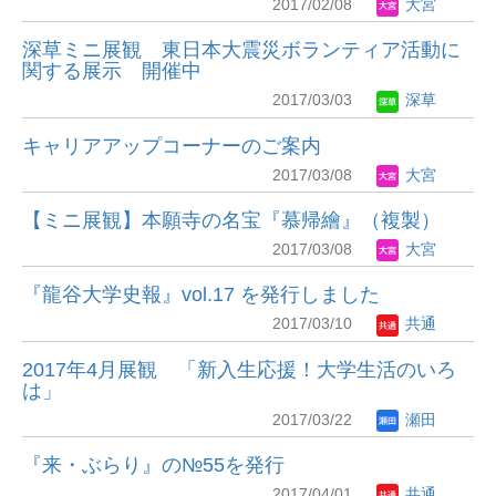
2017/02/08
大宮
深草ミニ展観 東日本大震災ボランティア活動に
関する展示 開催中
2017/03/03
深草
キャリアアップコーナーのご案内
2017/03/08
大宮
【ミニ展観】本願寺の名宝『慕帰繪』（複製）
2017/03/08
大宮
『龍谷大学史報』vol.17 を発行しました
2017/03/10
共通
2017年4月展観 「新入生応援！大学生活のいろ
は」
2017/03/22
瀬田
『来・ぶらり』の№55を発行
2017/04/01
共通