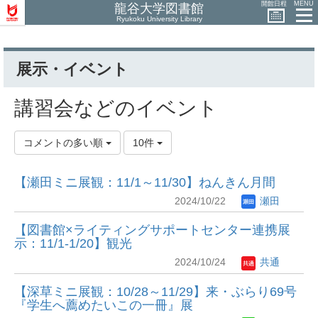
開館日程
MENU
龍谷大学図書館
Ryukoku University Library
展示・イベント
講習会などのイベント
コメントの多い順
10件
【瀬田ミニ展観：11/1～11/30】ねんきん月間
2024/10/22
瀬田
【図書館×ライティングサポートセンター連携展
示：11/1-1/20】観光
2024/10/24
共通
【深草ミニ展観：10/28～11/29】来・ぶらり69号
『学生へ薦めたいこの一冊』展