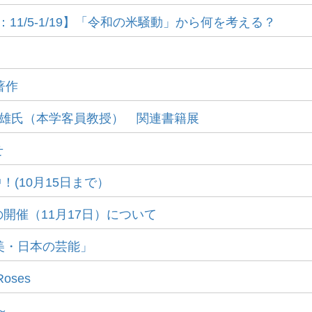
1/5-1/19】「令和の米騒動」から何を考える？
！
著作
土井隆雄氏（本学客員教授） 関連書籍展
せ
(10月15日まで）
開催（11月17日）について
美・日本の芸能」
Roses
～