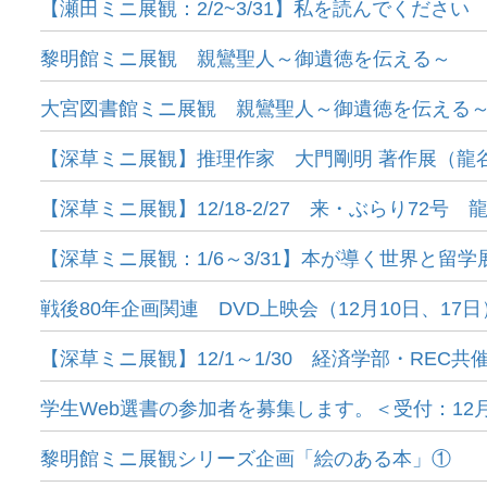
【瀬田ミニ展観：2/2~3/31】私を読んでください
黎明館ミニ展観 親鸞聖人～御遺徳を伝える～
大宮図書館ミニ展観 親鸞聖人～御遺徳を伝える
【深草ミニ展観】推理作家 大門剛明 著作展（龍
【深草ミニ展観】12/18-2/27 来・ぶらり72号
【深草ミニ展観：1/6～3/31】本が導く世界と留学
戦後80年企画関連 DVD上映会（12月10日、17
【深草ミニ展観】12/1～1/30 経済学部・REC共
学生Web選書の参加者を募集します。＜受付：12月
黎明館ミニ展観シリーズ企画「絵のある本」①