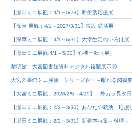
【瀬田ミニ展観：4/1～5/28】新生活応援展
【深草 展観：4/1～2027/3/31】常設 就活展
【深草ミニ展観：4/1～5/31】大学生活のいろは展
【瀬田ミニ展観:4/1～5/30】心機一転（展）
黎明館：大宮図書館資料デジタル複製展示②
大宮図書館ミニ展観 シリーズ企画～眠れる図書館
【大宮ミニ展観：2026/2/5～4/19】「外カラ見タ
【瀬田ミニ展観：2/2～3/30】あなたの就活 応援
【瀬田ミニ展観：2/2～3/31】新着本特集～料理～