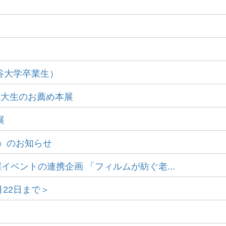
～
谷大学卒業生）
 龍大生のお薦め本展
展
日）のお知らせ
催イベントの連携企画 「フィルムが紡ぐ老...
22日まで＞