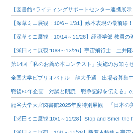
【図書館×ライティングサポートセンター連携展示：1
【深草ミニ展観：10/6～1/31】絵本表現の最前線
【深草ミニ展観：10/14～11/28】経済学部 教員の
【瀬田ミニ展観:10/8～12/26】宇宙飛行士 
第14回「私のお薦め本コンテスト」実施のお知ら
全国大学ビブリオバトル 龍大予選 出場者募集中！
戦後80年企画 対談と朗読「戦争記録を伝える」の
龍谷大学大宮図書館2025年度特別展観 「日本の
【瀬田ミニ展観:10/1～11/28】Stop and Smell the 
【瀬田ミニ展観：10/1～11/28】新着本特集～宇宙