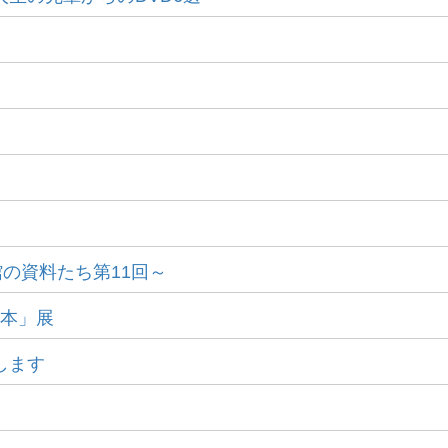
の資料たち第11回～
日本」展
します