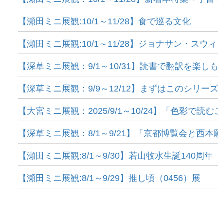
【瀬田ミニ展観:10/1～11/28】食で巡る文化
【瀬田ミニ展観:10/1～11/28】ジョナサン・スウ
【深草ミニ展観：9/1～10/31】読書で翻訳を楽し
【深草ミニ展観：9/9～12/12】まずはこのシリ
【大宮ミニ展観：2025/9/1～10/24】「色彩で
【深草ミニ展観：8/1～9/21】「京都博覧会と西
【瀬田ミニ展観:8/1～9/30】若山牧水生誕140周年
【瀬田ミニ展観:8/1～9/29】推し頃（0456）展