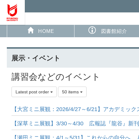
HOME
図書館紹介
展示・イベント
講習会などのイベント
Latest post order
50 items
【大宮ミニ展観：2026/4/27～6/21】アカデミッ
【深草ミニ展観】3/30～4/30 広報誌『龍谷』 新
【瀬田ミニ展観：4/1～5/31】これからの自分へ、