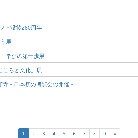
ィフト没後280周年
もう展
ーズ！学びの第一歩展
読むこころと文化」展
本願寺－日本初の博覧会の開催－」
1
2
3
4
5
6
7
8
9
»