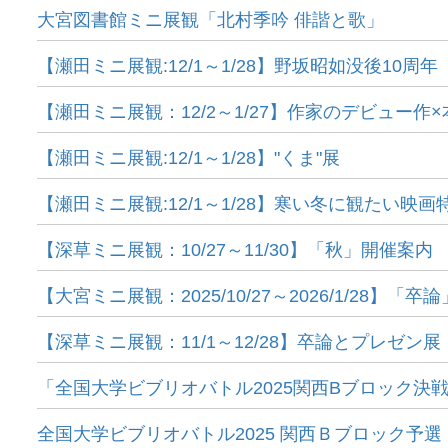
大宮図書館ミニ展観「北村季吟 俳諧と歌」
【瀬田ミニ展観:12/1～1/28】野坂昭如没後10周年
【瀬田ミニ展観：12/2～1/27】作家のデビュー作
【瀬田ミニ展観:12/1～1/28】"くま"展
【瀬田ミニ展観:12/1～1/28】寒い冬に観たい映画
【深草ミニ展観：10/27～11/30】「秋」開催案内
【大宮ミニ展観：2025/10/27～2026/1/28】「卒
【深草ミニ展観：11/1～12/28】卒論とプレゼン展
「全国大学ビブリオバトル2025関西Bブロック決
全国大学ビブリオバトル2025 関西Ｂブロック予