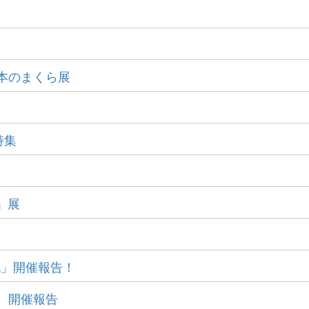
×本のまくら展
特集
論」展
戦」開催報告！
選 開催報告