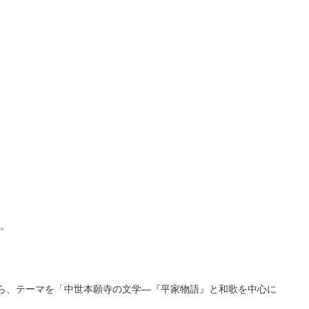
い。
とから、テーマを「中世本願寺の文学―『平家物語』と和歌を中心に