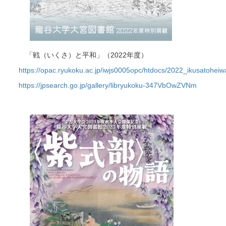
「戦（いくさ）と平和」（2022年度）
https://opac.ryukoku.ac.jp/iwjs0005opc/htdocs/2022_ikusatoheiw
https://jpsearch.go.jp/gallery/libryukoku-347VbOwZVNm