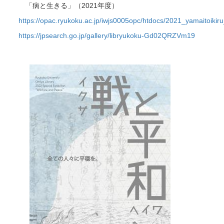
「病と生きる」（2021年度）
https://opac.ryukoku.ac.jp/iwjs0005opc/htdocs/2021_yamaitoikir
https://jpsearch.go.jp/gallery/libryukoku-Gd02QRZVm19