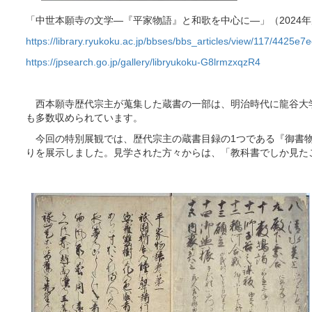
「中世本願寺の文学―『平家物語』と和歌を中心に―」（2024
https://library.ryukoku.ac.jp/bbses/bbs_articles/view/117/44
https://jpsearch.go.jp/gallery/libryukoku-G8lrmzxqzR4
西本願寺歴代宗主が蒐集した蔵書の一部は、明治時代に龍谷大学
も多数収められています。
今回の特別展観では、歴代宗主の蔵書目録の1つである『御書物
りを展示しました。見学された方々からは、「教科書でしか見た