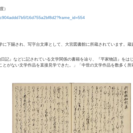
年度）
25e7ec904addd7b5f16d755a2bf8d2?frame_id=554
に下賜され、写字台文庫として、大宮図書館に所蔵されています。蔵
日記』などに記されている文学関係の書籍を辿り、『平家物語』をはじ
ことがない文学作品を直接見学できた。」「中世の文学作品を数多く所