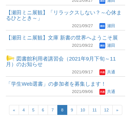
2021/09/27
瀬田
【瀬田ミニ展観】「リラックスしない？～心休ま
るひととき～」
2021/09/27
瀬田
【瀬田ミニ展観】文庫 新書の世界へようこそ展
2021/09/22
瀬田
図書館利用者講習会（2021年9月下旬～11
月）のお知らせ
2021/09/17
共通
「学生Web選書」の参加者を募集します！
2021/09/06
共通
«
4
5
6
7
8
9
10
11
12
»