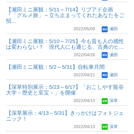
【瀬田ミニ展観：5/11～7/14】リブアド企画
『「グルメ旅」～立ち止まってくれたあなたをご
招...
2022/05/09
瀬田
【瀬田ミニ展観：5/10～7/25】今も昔も人の感性
は変わらない？ 現代人にも通じる、古典のヒ...
2022/04/26
瀬田
【瀬田ミニ展観：5/2～5/31】自転車月間
2022/04/21
瀬田
【深草特別展示：5/23～6/17】「おこしやす龍谷
大学－歴史と至宝－」を開催
2022/04/13
深草
【深草展示：4/13～5/31】きっかけはフォトジェ
ニック！
2022/04/13
深草