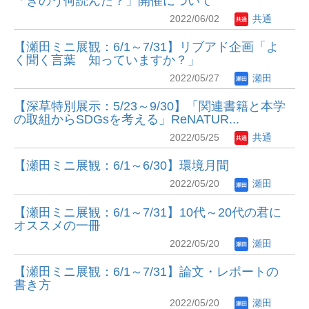
「きのう何読んだ？」開催について
2022/06/02
共通
【瀬田ミニ展観：6/1～7/31】リブアド企画「よ
く聞く言葉 知っていますか？」
2022/05/27
瀬田
【深草特別展示：5/23～9/30】「関連書籍と本学
の取組からSDGsを考える」ReNATUR...
2022/05/25
共通
【瀬田ミニ展観：6/1～6/30】環境月間
2022/05/20
瀬田
【瀬田ミニ展観：6/1～7/31】10代～20代の君に
オススメの一冊
2022/05/20
瀬田
【瀬田ミニ展観：6/1～7/31】論文・レポートの
書き方
2022/05/20
瀬田