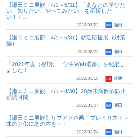
【瀬田ミニ展観：4/1～5/31】「あなたの学びた
い、知りたい、やってみたい、を応援した
い！」...
2022/03/22
瀬田
【瀬田ミニ展観：4/1～5/31】就活応援展（対策
編）
2022/03/22
瀬田
「2021年度（後期） 学生Web選書」を配架し
ました！
2022/03/16
共通
【瀬田ミニ展観：4/1～4/30】20歳未満飲酒防止
強調月間
2022/03/07
瀬田
【瀬田ミニ展観】リブアド企画「プレイリスト～
曲のお供にあの本を～」
2022/02/24
瀬田