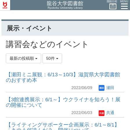
開館日程
MENU
龍谷大学図書館
Ryukoku University Library
展示・イベント
講習会などのイベント
最新の投稿順
50件
【瀬田ミニ展観：6/13～10/3】滋賀県大学図書館
のおすすめ本
2022/06/09
瀬田
【3館連携展示：6/1～】ウクライナを知ろう！展
の開催について
2022/06/03
共通
【ライティングサポーター企画展示：6/1～8/1】