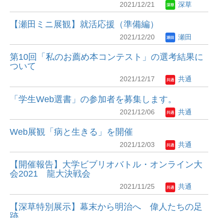
2021/12/21
深草
【瀬田ミニ展観】就活応援（準備編）
2021/12/20
瀬田
第10回「私のお薦め本コンテスト」の選考結果に
ついて
2021/12/17
共通
「学生Web選書」の参加者を募集します。
2021/12/06
共通
Web展観「病と生きる」を開催
2021/12/03
共通
【開催報告】大学ビブリオバトル・オンライン大
会2021 龍大決戦会
2021/11/25
共通
【深草特別展示】幕末から明治へ 偉人たちの足
跡