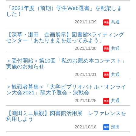
「2021年度（前期）学生Web選書」を配架しま
した！
2021/11/09
共通
【深草・瀬田 企画展示】図書館×ライティング
センター「あたりまえを疑ってみよう」
2021/11/08
共通
＜受付開始＞第10回「私のお薦め本コンテスト」
実施のお知らせ
2021/11/01
共通
＜観戦者募集＞「大学ビブリオバトル・オンライ
ン大会2021」龍大予選会・決戦会
2021/10/25
共通
【瀬田ミニ展観】図書館活用展 レファレンスを
利用しよう
2021/10/18
瀬田