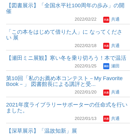
【図書展示】「全国水平社100周年の歩み」の開
催
2022/02/22
共通
「この本をはじめて借りた人」に なってくださ
い 展
2022/02/18
共通
【瀬田ミニ展観】寒い冬を乗り切ろう！本で温活
2022/01/25
瀬田
第10回「私のお薦め本コンテスト－My Favorite
Book－」 図書館長による講評と受...
2022/01/20
共通
2021年度ライブラリーサポーターの任命式を行い
ました。
2022/01/13
共通
【深草展示】「温故知新」展