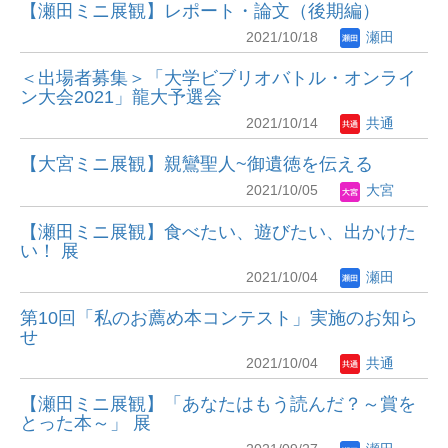
【瀬田ミニ展観】レポート・論文（後期編）
2021/10/18
瀬田
＜出場者募集＞「大学ビブリオバトル・オンライ
ン大会2021」龍大予選会
2021/10/14
共通
【大宮ミニ展観】親鸞聖人~御遺徳を伝える
2021/10/05
大宮
【瀬田ミニ展観】食べたい、遊びたい、出かけた
い！ 展
2021/10/04
瀬田
第10回「私のお薦め本コンテスト」実施のお知ら
せ
2021/10/04
共通
【瀬田ミニ展観】「あなたはもう読んだ？～賞を
とった本～」 展