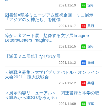
2021/11/19
深草
図書館×龍谷ミュージアム連携企画 ミニ展示
「アジアの女神たち」を開催
2021/11/17
共通
障がい者アート展 想像する文字展Imagine
Letters/Letters Imagine...
2021/11/15
深草
【瀬田ミニ展観】なぜのか展
2021/11/12
瀬田
＜観戦者募集＞大学ビブリオバトル・オンライン
大会2021 龍大決戦会
2021/11/12
共通
＜展示内容リニューアル＞「関連書籍と本学の取
り組みからSDGsを考える」
2021/11/09
深草