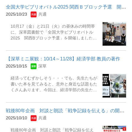
通信大学、芸術文化観光専門職大学）で、スチ
こう : テーマ探しからスタイルまで・卒業論
全国大学ビブリオバトル2025 関西Ｂブロック予選 開催報告
ューデントコモンズ内のアクティビティホール
文・修士論文作成の要点整理実践マニュアル・
2025/10/23
共通
で、4名による熱いバトルが繰り広げられまし
レポート・論文の書き方入門・日本史論文の書
た。なお、当日の司会・進行は、本学のライブ
きかた : レポートから卒業論文まで・心理学論
10月17（金）と21日（火）の昼休みの時間帯
ラリ―サポーターの2名（文学部2年 浜田和佳
文の書き方 : 卒業論文や修士論文を書くため
に、深草図書館で「全国大学ビブリオバトル
奈さん、文学部1年 藤田理沙さん）の学生が担
に・ガイドブック日本語史調査法・プロジェク
2025 関西Bブロック予選」を開催しました。
いました。 地区決戦のチャンプ本獲得者は、11
トとしての論文執筆 : 修士論文・博士論文の執
このビブリオバトルは、11月23日（日・祝）に
月23日（日・祝）にアルカスSASEBO（長崎県
筆計画 他多数展示しています。
長崎県佐世保市で開催される「全国大学ビブリ
佐世保市）で開催される「全国大学ビブリオバ
オバトル～ inながさきピース文化祭2025」の地
トルinながさきピース文化祭2025」に出場する
【深草ミニ展観：10/14～11/28】経済学部 教員の著作
区予選会であり、全国大会への出場権の前提と
ことになります。チャンプ本には、投票の結
2025/10/15
深草
なる重要な会でした。 各日とも4名のバトラー
果、大阪電気通信大学の小坂世志朗さんが発表
（出場者）が、それぞれのお薦め本を持ち寄
した下記の本が選ばれました。 &nbsp; チャン
経済ってむずかしそう・・・でも、先生たちが
り、時には真面目にまた時には笑いを誘いなが
プ本：『「ドラえもん」で哲学する : 物事の見
書いた本を見てみると、意外と身近な話題もた
ら、熱いトークを繰り広げました。ディスカッ
方が変わるヒント』（小川仁志 著） &nbsp; 今
くさんあります。今回は、経済学部の先生たち
ションタイムも観戦者から多くの質問が出さ
回紹介された本とバトラー（発表順）は下記の
がこれまでに書いた本を中心に展示を行ってい
れ、大いに盛り上がる会場となりました。 投票
とおりです。 ①『私はチクワに殺されます』
ます。「こんなテーマで研究してるんだ！」
の結果、チャンプ本がそれぞれ次の通り決定し
（五条紀夫 著) （西河叡二さん、龍谷大学 文学
と、新しい発見があるかもしれません。この機
ました。 【予選①】10月17日（金）開催 チャ
部 4年） ②『罪の声』（...
戦後80年企画 対談と朗読「戦争記録を伝える」の開催（11月17日...
会にぜひ展示に立ち寄って、先生たちの『知の
ンプ本：『罪の声』（塩田 武士 著） バトラ
2025/10/10
共通
世界』をのぞいてみませんか？ 展示期間：2025
ー：北村 絢音さん（文学部2年） 【予選②】
年10月14日(火)～2025年11月28日(金) 場
10月21日（火）開催 チャンプ本：『私はチクワ
戦後80年企画 対談と朗読「戦争記録を伝え
所：深草図書館和顔館2階 展示コーナーC（旧