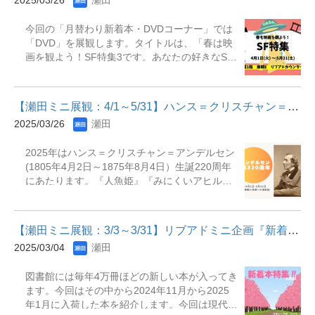
2025/03/26
瀬田
を選定いたしました。ぜひ気になった本があれ
ば手に取ってみてください。 展示期間：2025年
今回の「月替わり新着本・DVDコーナー」では
4月1日（火）～2025年5月31日（土）展示場
「DVD」を展観します。タイトルは、「春は映
所：瀬田図書館 本館1階展観B（角状書架） 主
画を観よう！SF特集3です。あなたの好きなSF
な展示資料『部屋も心も整う片づけ学』『新入
映画は何ですか？果てしなく広がる宇宙、未知
生のためのアカデミック・リテラシー : 一から
の生物との遭遇、テクノロジーが生み出す未来
分かるレポートの書き方』『理系大学生活ハン
の世界&mdash;&mdash;。今月、図書館ではそ
ドブック』『食べる時間でこんなに変わる時間
【瀬田ミニ展観：4/1～5/31】ハンス＝クリスチャン＝アンデルセン...
んな魅力的なSF映画の特集をします。今回選ん
栄養学入門 : 体内時計が左右する肥満、老化、
2025/03/26
瀬田
だ6作品はSF映画の中でも特におすすめの作品
生活習慣病』
です。ぜひ手に取ってSFの世界に飛びこみまし
2025年はハンス＝クリスチャン＝アンデルセン
ょう！ ※リブアドとは瀬田図書館ライブラリー
(1805年4月2日～1875年8月4日）生誕220周年
アドバイザーの略で図書館で１年業務経験を積
にあたります。『人魚姫』『みにくいアヒルの
んだ学生アシスタントスタッフの事です。ライ
子』『マッチ売りの少女』など誰もが知ってい
ブラリーアドバイザーは利用者のお困りごとを
る童話を遺しているデンマークの童話作家アン
サポートをする仕事をしたり、新着本やＤＶ
デルセン。アンデルセンの童話が世にでたのは
Ｄ、おすすめ本等のコーナーづくりを担当して
【瀬田ミニ展観：3/3～3/31】リブアドミニ企画『新着本特集』
1835年30歳の時でした。当時「童話は子供だま
いたり幅広い業務を行っています。 展示期間：
2025/03/04
瀬田
しにすぎない」としてあまり評価されませんで
2025年4月1日（火）～2025年5月31日（土）展
した。しかし、子供や貧しい人たちによって愛
示場所：瀬田図書館 本館1階展観Ｅ（リブアド
図書館には毎年4万冊ほどの新しい本が入ってき
読されていることを知ってアンデルセンはそれ
カウンター横） 主な展示資料『インターステラ
ます。今回はその中から2024年11月から2025
以降も童話を書き続けるのです。数々の挫折や
ー』『オデッセイ』『パッセンジャー』『マト
年1月に入荷した本を紹介します。今回は現代社
辛い経験が多かったため貧しさや苦労が童話の
リックス』『Inception』『メッセージ』 &nbsp;