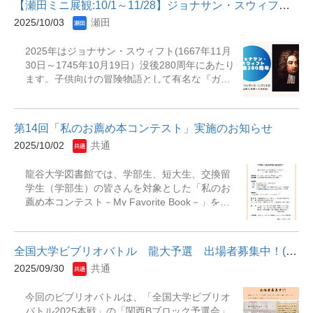
『宇宙飛行士になるには』
教授、元図書館長） 「龍谷大...
【瀬田ミニ展観:10/1～11/28】ジョナサン・スウィフト没後280周年
も、ぜひ絵本を手に取って楽しんでみてくださ
2025/10/03
瀬田
い。開催期間：2025年10月6日（月）～2026年
1月30日（金）開催場所：深草図書館 和顔
2025年はジョナサン・スウィフト(1667年11月
館 地下2階大テーブル＜主な展示資料＞『100
30日～1745年10月19日）没後280周年にあたり
かいだてのいえ』岩井俊雄（いわい・とし
ます。子供向けの冒険物語として有名な『ガリ
お）、偕成社、2008年『もっとおおきな たい
ヴァー旅行記』ですが、架空の渡航記の形式を
ほうを』二見正直（ふたみ・まさなお）作、福
とりながら、政治、科学、宗教、人間性への痛
音館書店、2009年『ぐりとぐら : てんじつきさ
烈な批判を展開し奇想天外な世界を通じて、当
わるえほん』中川李枝子 作、大村百合子
第14回「私のお薦め本コンテスト」実施のお知らせ
時の社会の矛盾を浮き彫りにし、当時のイギリ
絵、福音館書店、2013年『アライバル』ショー
2025/10/02
共通
スの党派争いや宗教対立の風刺が描かれた風刺
ン・タン、河出書房新社、2011年
文学の傑作として後世の作家たちに多大な影響
龍谷大学図書館では、学部生、短大生、交換留
を与えています。また、現代の政治や社会にも
学生（学部生）の皆さんを対象とした「私のお
通じる普遍的なテーマを持っていて、今もなお
薦め本コンテスト－My Favorite Book－」を実
愛され続けているのではないでしょうか。スウ
施します。 本学の図書館で所蔵している図書で
ィフトは笑いの裏に怒りと悲しみを秘めた作
あれば、そのジャンルは問いません。 一人で複
家。彼の作品を読むと「人間とは何か」「社会
数の応募も可能です。皆さんお気に入りの本
とは何か」を考えさせられます。この機会にス
全国大学ビブリオバトル 龍大予選 出場者募集中！(10月15日まで）
を、たくさん推薦してください。 &nbsp; ＜応
ウィフトの作品にふれてみてはいかがでしょう
2025/09/30
共通
募資格＞ 本学学部生、短大生、交換留学生（学
か。 展示期間：2025年10月1日（水）～2025年
部生） &nbsp;＜対象図書＞ 本学図書館所蔵の
11月28日（金）展示場所：瀬田図書館本館1階
今回のビブリオバトルは、「全国大学ビブリオ
図書及び電子図書 &nbsp;＜応募要件＞ ①字
展観D（新館への通路脇） 主な展示資料『ガリ
バトル2025本戦」の「関西Bブロック予選会」