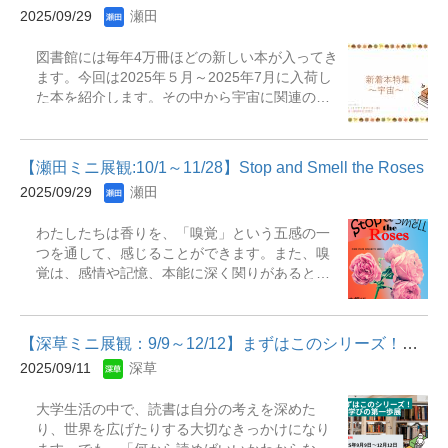
や『京都 古民家カフェ』のように、身近な地域
2025/09/29
瀬田
の食に改めて目を向けたり、『リンゴの文化
誌』のように一つの食材に焦点を当てること
図書館には毎年4万冊ほどの新しい本が入ってき
で、見慣れた食事が特別なものに感じられるか
ます。今回は2025年５月～2025年7月に入荷し
もしれません。一冊一冊が語りかける食の背景
た本を紹介します。その中から宇宙に関連のあ
や、時代とともに変化する食のあり方を知るこ
る本を中心に選んでいます。宇宙にはたくさん
とで、きっと新たな発見があると思います。ぜ
の謎が隠されています。「宇宙は有限なのか」
ひこの機会に、お気に入りの一冊を見つけてみ
「生命は存在するのか」&hellip;。宇宙について
てください。 ※リブアドとは瀬田図書館ライブ
【瀬田ミニ展観:10/1～11/28】Stop and Smell the Roses
知れば知るほど謎が深まり、もっと知りたくな
ラリーアドバイザーの略で図書館で１年業務経
2025/09/29
瀬田
るのではないでしょうか。皆さんも、秋の夜空
験を積んだ学生アシスタントスタッフの事で
を見上げて宇宙に思いを巡らせましょう。 ※リ
す。ライブラリーアドバイザーは利用者のお困
わたしたちは香りを、「嗅覚」という五感の一
ブアドとは瀬田図書館ライブラリーアドバイザ
りごとをサポートをする仕事をしたり、新着本
つを通して、感じることができます。また、嗅
ーの略で図書館で１年業務経験を積んだ学生ア
やＤＶＤ、おすすめ本等のコーナーづくりを担
覚は、感情や記憶、本能に深く関りがあると考
シスタントスタッフの事です。ライブラリーア
当していたり幅広い業務を行っています。 展示
えられています。特定の香りを嗅いだ時に、そ
ドバイザーは利用者のお困りごとをサポートを
期間：2025年10月1日（水）～2025年11月28日
の香りに結びついている過去の記憶や感情を呼
する仕事をしたり、新着本やＤＶＤ、おすすめ
（金）展示場所：瀬田図書館 本館1階展観
び起こさせる現象を「プルースト現象」と言い
本等のコーナーづくりを担当していたり幅広い
B（角状書架） 主な展示資料『有職食...
【深草ミニ展観：9/9～12/12】まずはこのシリーズ！学びの第一歩展
ます。 香り。それはかすかな香りの記憶や幼い
業務を行っています。 展示期間：2025年10月1
2025/09/11
深草
頃の淡くほろ苦い思い出を呼び起こす。おぼろ
日（水）～2025年11月28日（金）展示場所：瀬
げながらも、たおやかに力強く。今回の展観で
田図書館 本館1階展観E（リブアドカウンター
大学生活の中で、読書は自分の考えを深めた
は、そんな「香り」にまつわる資料を集めまし
横） 主な展示資料『やっぱり宇宙はすごい』
り、世界を広げたりする大切なきっかけになり
た。どうぞお手に取ってご覧ください。 展示期
『クッキーをつくれば宇宙がわかる』『すばる