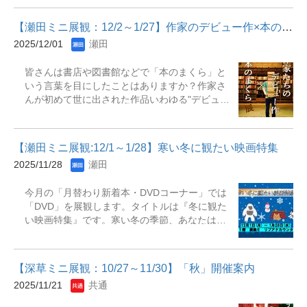
にわたり日本の戦後文化を象徴する人物の一人
木』と『源氏物語湖月抄』を展示いたします。
です。幼少期に疎開先の福井県春江町（現坂井
この機会に、俳人・歌人として、松尾芭蕉をは
【瀬田ミニ展観：12/2～1/27】作家のデビュー作×本のまくら展
市）で栄養失調で妹を亡くしたという経験から
じめとする後世に影響を与えた季吟について知
2025/12/01
瀬田
『火垂るの墓』を記したと言われています。作
っていただければと思います。 展示期間 2025
詞家としては1963年『おもちゃのチャチャチ
年12月1日（月）～26日（金）（予定） 場
皆さんは書店や図書館などで「本のまくら」と
ャ』で第５回日本レコード大賞童謡賞を受賞
所 大宮図書館2F閲覧カウンター前
いう言葉を目にしたことはありますか？作家さ
し、1967年には『蛍の墓』『アメリカひじき』
んが初めて世に出された作品いわゆる"デビュー
で直木賞を受賞しています。現在、『火垂るの
作"と、本の冒頭部分や書き出しを指す言
墓』は高畑勲監督によりアニメ映画化され世界
葉、"まくら"をかけ合わせた、「作家のデビュ
中に知られる作品となっています。この機会に
ー作✕本のまくら展」を開催します。展示され
野坂昭如の作品にふれてみてはいかがでしょう
【瀬田ミニ展観:12/1～1/28】寒い冬に観たい映画特集
た資料の情報は、書き出しのみ。資料自体は紙
か。 展示期間：2025年12月1日（月）～2026年
2025/11/28
瀬田
袋の中に入っているので、そのままの状態で本
1月28日（水）展示場所：瀬田図書館本館1階展
館1Fカウンターまで持って来てください。貸出
観D（新館への通路脇） 主な展示資料『野坂昭
今月の「月替わり新着本・DVDコーナー」では
前に中身を見るのはNGです！どんな作家の、ど
如』『火垂るの墓』『ウミガメと少年』『「終
「DVD」を展観します。タイトルは『冬に観た
んな物語に出会えるのかは、あなたの直感と運
戦日記」を読む』『野坂昭如 : アドリブ自叙
い映画特集』です。寒い冬の季節、あなたはど
次第！小説をよく読む方もあまり読まない方
伝』『昏い時代の読書 : 宮嶋資夫から野坂昭如
んな映画を観ますか？心がじんわり温まるよう
も、どこかで見知った作家さんがいるかもしれ
へ』
なストーリー、冬が舞台の映画など&hellip;。今
ません。ぜひ、図書館へお越しください。※今
月、図書館ではそんな魅力的な冬に観たくなる
回の展示は、どんな資料を置いているか分から
【深草ミニ展観：10/27～11/30】「秋」開催案内
映画の特集をします。今回選んだ6作品はそんな
ないのが前提ですので、資料の書き出しだけ紹
2025/11/21
共通
映画の中でも特におすすめの作品です。ぜひ手
介します。 『一九四〇年五月 薪割りの音が、
に取って観てください！ ※リブアドとは瀬田図
春の訪れを告げる暁鐘のように、小さな村に響