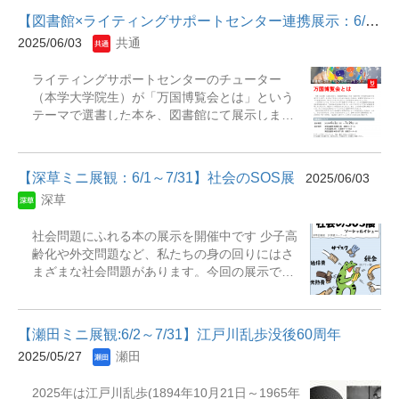
ズム : 人間なきあとの人類学へ・人工知能と哲
のかを知っていただきたいと思います。
学と四つの問い・生成AI : ...
【図書館×ライティングサポートセンター連携展示：6/2-7/29】万国...
2025/06/03
共通
ライティングサポートセンターのチューター
（本学大学院生）が「万国博覧会とは」という
テーマで選書した本を、図書館にて展示しま
す。ご来館いただき、ぜひ手に取ってご覧くだ
さい。 ▼図書館✕ライティングサポートセンタ
ー連携展示 「万国博覧会とは」 【展示期間・場
【深草ミニ展観：6/1～7/31】社会のSOS展
2025/06/03
所】 期間： 2025年6月2日（月）～2025年7月
深草
29日（火）場所： ●深草図書館 和顔館2階 展
観コーナーA ●大宮図書館 2階 入退館
社会問題にふれる本の展示を開催中です 少子高
ゲート付近 ●瀬田図書館 本館地下1階
齢化や外交問題など、私たちの身の回りにはさ
展観コーナーB 【主な展示資料】 ◆『博覧会の
まざまな社会問題があります。今回の展示で
政治学 : まなざしの近代』 吉見俊哉著 中央公
は、そうした社会問題をテーマにした本を、ジ
論社 1992年 ◆『博覧会絵はがきとその時
ャンルを問わず幅広く集めました。 SNSやデジ
代』 高橋千晶, 前川志織編著 青弓社 2016年
タルメディアの普及により、情報があふれる現
【展観の目的】 今年（2025年）の4月13日か
【瀬田ミニ展観:6/2～7/31】江戸川乱歩没後60周年
代。何が正しい情報なのかを見極めることも、
ら、日本国際博覧会（大阪・関西万博）が大阪
2025/05/27
瀬田
大きな課題のひとつです。 まずは本を手に取っ
市の夢洲で開催されています。もう行ってきた
て、社会の今について考えてみませんか？新た
という人がいるかもしれません。半年間にも及
2025年は江戸川乱歩(1894年10月21日～1965年
な気づきや視点がきっと見つかるはずです。 展