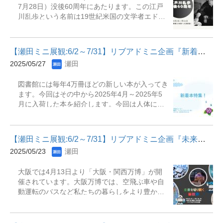
ぶ大イベントではあるものの、個々人でいろい
7月28日）没後60周年にあたります。この江戸
示期間：2025年6月1日(日)～2025年7月31日
ろと思うところがあるのではないでしょう
川乱歩という名前は19世紀米国の文学者エドガ
(木) 場 所：深草図書館1階 展観スペース
か。 この万博については、すでにいろいろと
ー=アラン=ポーをもじったといわれています。
【主な展示資料】『うさんくさい「啓発」の言
報道されてきました。ふくらむ建設費の問題に
1923（大正12）年に『二銭銅貨』を発表しその
葉 : 人"財"って誰のことですか?』 神戸郁人著.
能登半島地震が重なり、万博中止の声があがり
後生涯で130の作品を発表して日本の近代的な
-- 朝日新聞出版, 2024『選択的夫婦別姓 : これ
ました。メキシコやエストニ...
【瀬田ミニ展観:6/2～7/31】リブアドミニ企画『新着本特集！』
探偵小説の基礎をつくった江戸川乱歩。
からの結婚のために考える、名前の問題』 寺
2025/05/27
瀬田
1936（昭和11）年頃には初めての少年ものであ
原真希子, 三浦徹也著. -- 岩波書店, 2024『芸能
る『怪人二十面相』を執筆し少年読者の圧倒的
界を変える : たった一人から始まった働き方改
図書館には毎年4万冊ほどの新しい本が入ってき
支持を受けるようになりました。1947（昭和
革』 森崎めぐみ著. -- 岩波書店, 2024『年収
ます。今回はその中から2025年4月～2025年5
22）年日本推理作家協会の前進である「探偵作
443万円 : 安すぎる国の絶望的な生活』 小林美
月に入荷した本を紹介します。今回は人体に関
家クラブ」を立ち上げ、1954（昭和29）年には
希著. -- 講談社, 2022『自民党はなぜここまで壊
連のある本を中心に選んでいます。4月からの新
乱歩の寄付を基金として「江戸川乱歩賞」が創
れたのか』 倉山満著. -- PHP研究所, 2024『地
しい生活の疲れが出てくるこの時期に是非一度
設されました。この賞はこれまでに西村京太
図で見る最新世界情勢』 パスカル・ボニファ
手に取って読んでみてください。 ※リブアドと
郎、森村誠一、東野圭吾などの推理小説作家の
ス, ユベ...
【瀬田ミニ展観:6/2～7/31】リブアドミニ企画『未来を切り開く新...
は瀬田図書館ライブラリーアドバイザーの略で
方が受賞していて推理小説作家の登竜門となっ
2025/05/23
瀬田
図書館で１年業務経験を積んだ学生アシスタン
ています。この機会に江戸川乱歩の作品にふれ
トスタッフの事です。ライブラリーアドバイザ
てみてください。 展示期間：2025年6月2日
大阪では4月13日より「大阪・関西万博」が開
ーは利用者のお困りごとをサポートをする仕事
（月）～2025年7月31日（木）展示場所：瀬田
催されています。大阪万博では、空飛ぶ車や自
をしたり、新着本やＤＶＤ、おすすめ本等のコ
図書館本館1階展観D（新館への通路脇） 主な展
動運転のバスなど私たちの暮らしをより豊かで
ーナーづくりを担当していたり幅広い業務を行
示資料『怪奇四十面相』『妖虫』『三角館の恐
便利にする技術が数多く展示されています。こ
っています。 展示期間：2025年6月2日（月）
怖』『江戸川乱歩と少年探偵団』『うつし世の
の大阪万博の開催に合わせて今回のテーマを
～2025年7月31日（木）展示場所：瀬田図書
乱歩 : 父・江戸川乱歩の憶い出』『パノラマ島
「未来を切り開く新技術」と題して、新技術に