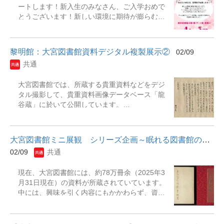
も、これならできる!レポート・論文のまとめ
ートします！新入生のみなさん、ご入学おめで
ウンター前）
方』 新田誠吾著. -- すばる舎, 2019『失敗から
とうございます！新しい環境に期待が膨らむ一
学ぶ大学生のレポート作成法』 近藤裕子, 由井
方で、「授業についていけるかな？」「一人暮
恭子, 春日美穂著. -- 第2版. -- ひつじ書房,
らしはどうすればいい？」と、少し不安を感じ
2024『ゼロから始める無敵のレポート・論文
てはいませんか？瀬田図書館では、そんな皆さ
術』 尾崎俊介著. -- ...
黎明館：大宮図書館資料デジタル複製展示②
02/09
んの「一歩前進」を応援する資料を多数取り揃
共通
えました。レポート作成に欠かせないWord・
Excelの使い方や、お金の管理、暮らしの知恵な
大宮図書館では、所蔵する貴重資料などをデジ
ど、今すぐ役立つ本が勢ぞろいです。勉強だけ
タル撮影して、貴重資料画像データベース「龍
でなく、日々の生活を支える資料が図書館には
谷蔵」に於いて公開しています。
たくさんあります。在学生の方も、ぜひこの機
（https://da.library.ryukoku.ac.jp/index.html）
会に図書館を最大限に活用してください。皆さ
また、撮影された画像は公開されるだけでな
んのご来館を心よりお待ちしております！ 展示
く、時には複製の製作にも利用されます。 今回
期間：2026年4月1日（水）～2026年5月28日
大宮図書館ミニ展観 シリーズ企画～眠れる図書館の資料たち第11回～
の黎明館の展示では、『念仏式』の複製を展示
（木）展示場所：瀬田図書館 本館１階ゲート
02/09
共通
いたします。 『念仏式』は国指定の重要文化財
横（展観A） 主な展示資料『大学4年間で絶対や
です。 大宮図書館が所有する『念仏式』の画像
っておくべきこと』『生成AIを活用したレポー
現在、大宮図書館には、約78万冊余（2025年3
データを使用して、用紙に印刷して、実物に近
ト・論文の書き方』『ひとり暮らしで知りたい
月31日現在）の資料が所蔵されていています。
いサイズで複製を製作しました。 この機会にデ
ことが全部のってる本』『世界のエリートがや
中には、興味を引く内容にもかかわらず、資料
ジタル複製の取り組みを知っていただければ幸
っている最高の休息法』『なぜこの人と「ま
の大きさや形状などから、皆さんが普段利用さ
いです。 &nbsp;
た」話したくなるのか』
れている開架スペースの書架以外の場所で眠り
続けている資料があります。 この企画では、そ