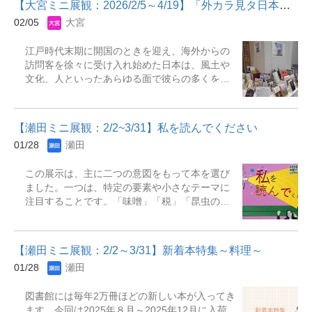
【大宮ミニ展観：2026/2/5～4/19】「外カラ見タ日本」展
ういった資料を取り上げて紹介していきます。
02/05
大宮
今回は、上海博物館の新館が完成して30周年と
いう節目の年にあたることから、 上海博物館が
江戸時代末期に開国のときを迎え、海外からの
刊行した『上海博物館蔵青銅器』並びに日本の
訪問客を徐々に受け入れ始めた日本は、風土や
講談社によって刊行された『上海博物館』を紹
文化、人といったあらゆる面で彼らの多くを魅
介します。 中国三大博物館の1つである上海博
了し、それらは日本滞在記となって現在に至る
物館が所蔵する青銅器をはじめ、仏教彫刻、陶
まで読み継がれてきました。今回の展示では、
磁器、工芸品、絵画、書など膨大なコレクショ
開国から明治時代にかけて日本を訪れた外国人
ンの一端を知っていただけると幸いです。
【瀬田ミニ展観：2/2~3/31】私を読んでください
による日本滞在記の他、写真集や現代日本に関
&nbsp;
01/28
瀬田
する記述など多岐にわたる本を集めました。海
外からの多様な視点を通して、自国の文化や生
この展示は、主に二つの意図をもって本を選び
活の歴史を辿ってみてください。 期間：2026年
ました。一つは、特定の要素や小さなテーマに
2月5日～4月19日場所：大宮図書館 2F 入館ゲ
注目することです。「味噌」「税」「昆虫の生
ート横 展示コーナー 【主な展示資料】・異人た
態」など、身近で具体的な切り口の本を揃える
ちが見た日本史 : 戦国から明治まで外国人が発
ことで、その分野ならではの面白さを伝えま
見したニッポン・外国人カメラマンが撮った幕
す。もう一つは、いろいろな角度から書かれた
末日本・外から見た江戸時代の書籍文化・オカ
【瀬田ミニ展観：2/2～3/31】新着本特集～料理～
本を紹介することです。植物の歴史や対話のコ
ルト・ジャパン : 外国人の見た明治の御嶽行者
01/28
瀬田
ツなど、一つの主題を深く掘り下げた本を通し
と憑霊文化・アーネスト・サトウの明治日本山
て、その対象が持つさまざまな側面を見せるこ
岳記・日本奥地紀行 他多数展示しています。
図書館には毎年2万冊ほどの新しい本が入ってき
とが狙いです。ジャンルを問わず、独自の視点
ます。今回は2025年８月～2025年12月に入荷