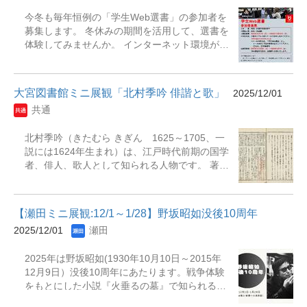
百鬼』をご紹介します。 古くから迷信とされて
今冬も毎年恒例の「学生Web選書」の参加者を
いる妖怪ですが、口伝えにされてきた妖怪が絵
募集します。 冬休みの期間を活用して、選書を
図を通して、リアルに表現されています。 今の
体験してみませんか。 インターネット環境があ
ような動画や画像が無かった江戸時代には、こ
れば、期間中いつでもどこからでも選書ができ
の絵図によって、初めて妖怪の姿を知ることが
ます。 皆さんの読書への意向を図書館に反映す
できたのではないでしょうか。 当時の人々が、
ることができる絶好の機会です。 ふるってご参
妖怪を目にする姿を想像してご覧いただければ
大宮図書館ミニ展観「北村季吟 俳諧と歌」
2025/12/01
加ください。 （既に図書館に所蔵されている資
と思います。 展示期間：2025年12月1日（月）
共通
料は選書できませんのでご注意ください） 記
～12月26日（金）予定 展示場所：黎明館1階
〇対象 学部・短期大学部の学生 〇募集人数
前田珈琲店内ミニ展示ブース
北村季吟（きたむら きぎん 1625～1705、一
20名 （先着順） 〇募集期間 2025年
説には1624年生まれ）は、江戸時代前期の国学
12月1日（月）～2025年12月22日（月） 〇申込
者、俳人、歌人として知られる人物です。 著書
方法 下記のアドレス宛にメールでお申し込
として俳論書である『誹諧埋木(はいかいうもれ
みください。 biblio@ad.ryukoku.ac.jp ◇メ
ぎ)』や数多くの和歌が引用されている『源氏物
ールの件名は、「学生Web選書」とし、 ◇メー
語』について、 注釈を施した『源氏物語湖月抄
ル本文に下記の事項を記入。 ①氏名
【瀬田ミニ展観:12/1～1/28】野坂昭如没後10周年
(げんじものがたりこげつしょう)』などがあ
②学籍番号 ◎選書期間 2025年12
2025/12/01
瀬田
り、数多くの著書を世に送り出しました。 ま
月24日（水）～2026年1月7日（水）
た、季吟には多くの門人がいましたが、著名な
Web選書の方法については、実施時に説明資料
2025年は野坂昭如(1930年10月10日～2015年
俳人である松尾芭蕉(まつおばしょう)も若かり
でお知らせします。
12月9日）没後10周年にあたります。戦争体験
し頃、門人として俳諧を学びました。 今年は、
をもとにした小説『火垂るの墓』で知られる作
季吟が生誕して400年になる年です。今回の展
家・作詞家・歌手・政治家で、その活動は多岐
示では、季吟の代表的な著書である『誹諧埋