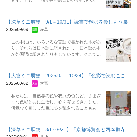
ます。でも、「何から読めばいいかわからな
間：2025年10月1日（水）～2025年11月28日
望遠鏡宇宙の神秘を探る』『天文学者が1を知る
い」「難しそう」と感じている方も多いのでは
（金）展示場所：瀬田図書館本館1階展観A（ゲ
と、宇宙は10の謎を投げかけてくる : 研究者た
ないでしょうか。今回の展示では、NHKシリー
ート横） 主な展示資料『図説鼻とにおいの文化
ちが見ている宇宙の最前線』『見たこともない
ズ「まなびの基本」、ちくまQブックス、岩波
史 : クレオパトラからナポレオン、レディ・ガ
宇宙』『あなたがブラッ...
【深草ミニ展観：9/1～10/31】読書で翻訳を楽しもう展
ジュニア新書など、読みやすくてわかりやすい
ガまで』『かぐわしき植物たちの秘密 : 香りと
2025/09/09
深草
内容の本を集めました。専門知識がなくても楽
ヒトの科学』『香水のすべて : イラストで読み
しめる、知的な入門書の世界。まずは気になる
解く香りの文化と歴史』『新しい香水の教科
世の中には、いろいろな言語で書かれた本があ
一冊をぜひ手に取ってみてください。 展示期
書』『調香師が語る香料植物の図鑑』『マンガ
り、それらは日本語に訳されたり、日本語の本
間：2025年9月3日(水)～2025年12月12日(金)
でわかる香りとフェロモンの疑問50 : ヒトにフ
が外国語に訳されたりもしています。そこで今
場 所：深草図書館和顔館2階 展示コーナー
ェロモンはある? 病気のにおいは嗅ぎ分けられ
回の展示では、小説・戯曲・叙事詩などの翻訳
C（旧受付カウンター前）【主な展示資料】
る?』
作品を中心に取り上げてみました。同じ作品で
『お経で読む仏教』 釈徹宗著. -- NHK出版,
も翻訳者によって表現がどう違うのかを読み比
2021. -- (教養・文化シリーズ)(NHK出版学びの
【大宮ミニ展観：2025/9/1～10/24】「色彩で読むこころと文化」展
べたり、日本の小説が外国語でどう紹介されて
きほん).『ここちよさの建築』 光嶋裕介著. --
2025/09/02
大宮
いるかを見たりすることで、翻訳の面白さをぜ
NHK出版, 2023. -- (NHK出版学びのきほん)(教
ひ感じてください。翻訳という仕事や、翻訳者
養・文化シリーズ).『星の王子さま : サン=テグ
私たちは、自然界の色や衣服の色など、さまざ
という職業にも興味を持ってもらえるきっかけ
ジュペリ』 水本弘文著. -- NHK出版, 2013. --
まな色彩と共に生活し、心を寄せてきました。
になれば嬉しいです。 展示期間：2025年9月1
(NHK「100分de名著」ブックス).『AIにはない
何気なく目にした色に心を乱されることもあれ
日(月)～2025年10月31日(金) 場 所：深草図
「思考力」の身につけ方 : ことばの学びはなぜ
ば、色に触れることで落ち着きを覚えることも
書館1階 展観スペース【主な展示資料】『モン
大切なのか?』 今井むつみ著. -- 筑摩書房,
あります。今回の展示では、色彩の心理的な作
テ=クリスト伯』 アレクサンドル・デュマ [著]
2024. -- (ちくまQブックス).『パスタでたどる
用だけでなく、文化的・芸術的な側面も、時代
; 前山悠訳 ; 1. -- 光文社, 2025『カラマーゾフの
イタリア史』 池上俊一著. -- ...
【深草ミニ展観：8/1～9/21】「京都博覧会と西本願寺－日本初の博...
や国境を越えて幅広くご紹介します。この機会
兄弟』 ドストエフスキー著 ; 亀山郁夫訳 ; 1 -