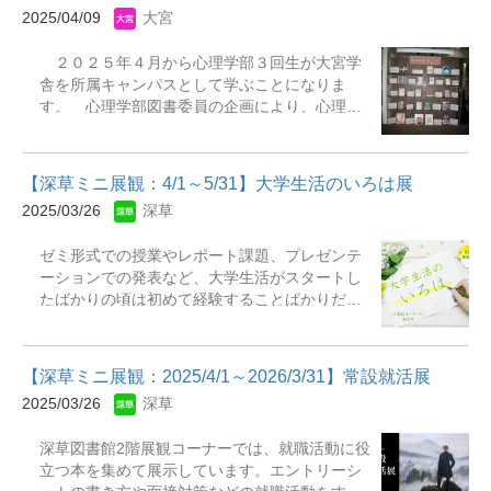
れることが非常に多いでしょう。それは、私た
記録写真をご紹介いたします。この機会に是非
2025/04/09
大宮
ち人間にとって、「食べること」が生きていく
ご覧ください。 &nbsp; &nbsp;
ために必要不可欠な営みであり、また極めて根
２０２５年４月から心理学部３回生が大宮学
源的な喜びを持っているからでしょう。 今回
舎を所属キャンパスとして学ぶことになりま
の展観では「食べもの、食べることが描かれる
す。 心理学部図書委員の企画により、心理学
絵本」をテーマに取り上げ、絵本におけるさま
部ゼミ担当教員を主に１９名の先生方から推薦
ざまな食の描かれ方から、私たちにとっての食
図書２０冊をコメント付きで選んで頂きまし
を深く思索する機会を持てたらと願っていま
た。 大宮図書館２階参考図書コーナーの反対
す。絵本には「食べもの、食べること」がどの
【深草ミニ展観：4/1～5/31】大学生活のいろは展
側で展示しています。 本日４月９日からの講
ように描かれているのだろうか。大人であるみ
2025/03/26
深草
義開始にあわせて展示し、７月３１日まで展示
なさんにも、ここで展示されている絵本を実際
します。（貸出中の場合もあります） 学修・
に手に取って、懐かしみ、楽しんでいただけれ
ゼミ形式での授業やレポート課題、プレゼンテ
研究の参考となります。ぜひ御覧ください。
ば幸いです。 児童書は「花岡大学文庫」「中
ーションでの発表など、大学生活がスタートし
川正文文庫」にも数多く所蔵があります。閉架
たばかりの頃は初めて経験することばかりだと
書庫にも絵本はたくさん所蔵されています。ぜ
思います。深草図書館では、1階の展観コーナー
ひ閉架書庫に行ってみてください。 &nbsp; 開
に大学生活に役立つ本を集めて展示していま
催期間：2025年4月9日（水）～7月31日（木）
す。レポートや論文の書き方、WordやExcelの
開催場所：深草図書館和顔館地...
【深草ミニ展観：2025/4/1～2026/3/31】常設就活展
使い方など、授業に役立つ本はもちろん、アル
2025/03/26
深草
バイトやインターンシップなどについて書かれ
た本もあります。自炊やひとり暮らしに関する
深草図書館2階展観コーナーでは、就職活動に役
本も一緒に展示しているので、今年の春からひ
立つ本を集めて展示しています。エントリーシ
とり暮らしを始めた方や今後ひとり暮らしを始