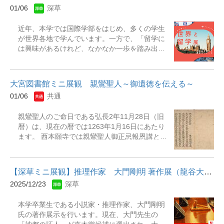
います。 今回は扇面に刷られた「親鸞聖人御一
『あやうく一生懸命生きるところだった』『仕
01/06
深草
代略記」を展示します。 この機会に是非ご覧く
事は楽しいかね?』
ださい。 &nbsp; 展示期間：2026年1月6日
近年、本学では国際学部をはじめ、多くの学生
（火）～30日（金）（予定） 展示場所：黎明館
が世界各地で学んでいます。一方で、「留学に
1階 前田珈琲店内ミニ展示ブース 展示資料：
は興味があるけれど、なかなか一歩を踏み出せ
「親鸞聖人御一代略記」[明治初期刊]
ない」と感じている学生も少なくないのではな
いでしょうか。今回の展示では、留学や海外旅
行に関する資料を中心に異文化理解を深めるた
大宮図書館ミニ展観 親鸞聖人～御遺徳を伝える～
めの書籍を幅広く集めました。特に、龍谷大学
01/06
共通
で必修外国語として学ぶことのできる言語――
英語、ドイツ語、中国語、フランス語、スペイ
親鸞聖人のご命日である弘長2年11月28日（旧
ン語、コリア語の言語圏に関連する資料を多く
暦）は、現在の暦では1263年1月16日にあたり
取り上げています。この展示でさまざまな国の
ます。 西本願寺では親鸞聖人御正忌報恩講とし
文化や暮らしを知ることで、世界へ目を向ける
て、毎年1月9日～16日に法要が執り行われま
きっかけとなれば幸いです。また、留学記や紀
す。 1月の大宮図書館ミニ展観では、聖人の御
行文学など、海外での生活を具体的にイメージ
遺徳を辿る企画として、聖人の著書や関連資料
しやすい資料もあわせて展示し、ご紹介してお
【深草ミニ展観】推理作家 大門剛明 著作展（龍谷大学卒業生）
などを展示します。 今回のミニ展観では、聖人
ります。「海外、ちょっと気になるかも」とい
2025/12/23
深草
の著書である『浄土文類聚鈔』や『入出二門偈
う方も、ぜひ気軽に展示をのぞいてみてくださ
頌』を展示します。 この機会に是非ご覧くださ
い。 展示期間：2026年1月6日(火)～2026年3月
本学卒業生である小説家・推理作家、大門剛明
い。 展示期間：2026年1月6日（火）～30日
31日(火) 場 所：深草図書館1階 展観スペ
氏の著作展示を行います。現在、大門先生の
（金）（予定） 展示場所：大宮図書館2F 閲覧
ース【主な展示資料】『世界の朝ごはん : 66カ