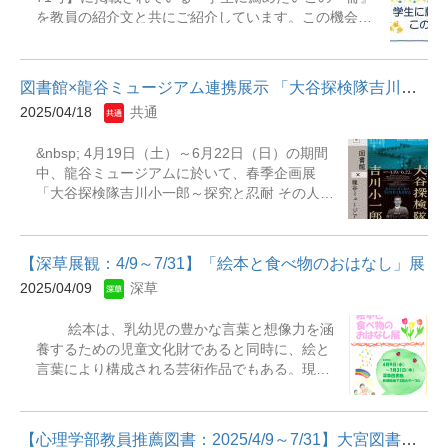
をどう読むか・大人になるためのリベラルアー
を教員の紹介文と共にご紹介しています。この機会に
ツ : 思考演習12題・心理学研究のためのレポー
ぜひ、お手に取ってご覧ください。 展示期間：2025年
ト・論文の書き方マニュアル・日本史を学ぶた
4月21日（月）～6月30日（月）展示場所：深草図書館
めの図書館活用術 : 辞典・史料・データベー
和顔館2階展示コーナーC（旧受付カウンター前）
ス・これから学会発表する若者のために : ポス
図書館×龍谷ミュージアム連携展示 「大谷探検隊吉川小一郎～探究...
【来・ぷらり／学生に薦めたいこの一冊】
ターと口頭のプレゼン技術・刺さるデザインの5
2025/04/18
共通
https://library.ryukoku.ac.jp/Guide/burari_71/recomend
つの法則 : プレゼン・SNS・イラストでアレン
&lt;主な展示資料＞語学の天才まで1億光年 高野秀行
ジできる・レポート・論文の書き方入門・これ
&nbsp; 4月19日（土）～6月22日（日）の期間
［著］ 集英社インターナショナル 2022年しろがね
から研究を書くひとのためのガイドブック : ラ
中、龍谷ミュージアムに於いて、春季企画展
の葉 千早茜［著］ 新潮社 2022年赤と青のガウン：
イティングの挑戦15週間・小説は、わかってく
「大谷探検隊吉川小一郎～探究と忍耐 その人間
オックスフォード留学記 彬子女王［著］ PHP文
ればおもしろい : 文学研究の基本15講 他多数展
像に迫る～」が開催されます。 吉川小一郎は、
庫 2024年
示しています。
第3次大谷探検隊の一員として、1911年に上海
に至り、西安、蘭州を経て、トルファン、庫車
【深草展観：4/9～7/31】「絵本と食べ物のおはなし」展
（クチャ）などの調査を1914年まで続けまし
2025/04/09
深草
た。吉川の調査は、多数の経典、植物標本、伏
羲女媧図などの資料を日本にもたらし、高い評
絵本は、乳幼児の豊かな言葉と想像力を涵
価を得ています。 今回の連携展示では、4月
養するための児童文化財であると同時に、絵と
18日（金）～6月20日（金）の間、深草・大
言葉により構成される芸術作品でもある。現代
宮・瀬田の各図書館に於いて、吉川の調査に対
においては、絵本のなかに楽しみや癒しを求め
する探究と忍耐の姿勢を知る手がかりとして、
愛好する大人も多いでしょう。幼い子どもが読
関連図書の展示、中央アジアを調査した隊員の
む絵本には、「食べもの、食べること」が描か
肖像写真ならびに、吉川自身が撮影した調査の
【心理学部教員推薦図書：2025/4/9～7/31】大宮図書館にて展示