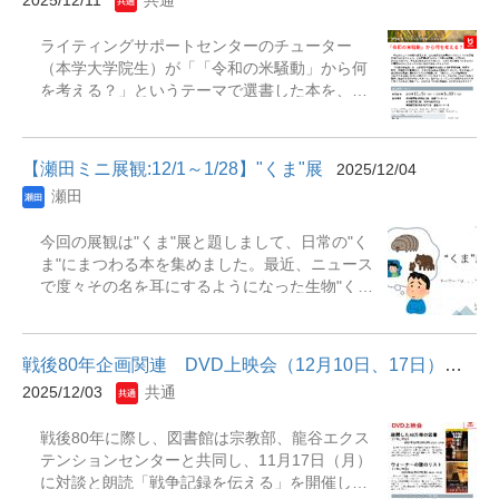
2025/12/11
共通
ん。さらに、研究発表や社会に出てからも役立
つ「プレゼンテーション」に関する資料もあわ
ライティングサポートセンターのチューター
せて紹介しています。この機会にぜひ、手に取
（本学大学院生）が「「令和の米騒動」から何
ってみてください。 展示期間：2025年11月1日
を考える？」というテーマで選書した本を、図
(土)～2025年12月28日(日) 場 所：深草図書
書館にて展示します。ご来館いただき、ぜひ手
館1階 展観スペース【主な展示資料】『大学生
に取ってご覧ください。▼図書館✕ライティン
のための論文・レポート作成法 : アカデミック
グサポートセンター連携展示「令和の米騒動」
ライティングの基本を学ぶ』 井上貴翔 [ほか]
【瀬田ミニ展観:12/1～1/28】"くま"展
2025/12/04
から何を考える？ 【展観目的】 今年のニュー
共著. -- 改訂版. -- 学術図書出版社, 2024『失敗
瀬田
スを振り返るとき、最も身近な出来事の一つと
から学ぶ大学生のレポート作成法』 近藤裕子,
してコメの高騰が挙げられるでしょう。この問
由井恭子, 春日美穂著. -- 第2版. -- ひつじ書房,
今回の展観は"くま"展と題しまして、日常の"く
題は昨年から「令和の米騒動」と言われ、2021
2024『ゼロから始める無敵のレポート・論文
ま"にまつわる本を集めました。最近、ニュース
年と比べて、今年は2倍以上になりました。この
術』 尾崎俊介著. -- 講談社, 2025『初学者のた
で度々その名を耳にするようになった生物"く
ため主食をコメからパンや麺類などにしたとい
めの質的研究26の教え』中嶌洋著. -- 医学書院,
ま"。その脅威は北海道や東方地方を中心に拡大
う人もいるのではないでしょうか。 「令和の
2015『マンガ・アニメで論文・レポートを書く
しており、自衛隊が派遣されるほどに事態は深
米騒動」は、減反政策や備蓄米を放出した食料
: 「好き」を学問にする方法』 山田奨治編著. -
刻化しています。さらに、瀬田キャンパスが位
安全保障、物流や転売、気候変動の影響など、
- ミ...
戦後80年企画関連 DVD上映会（12月10日、17日）のお知らせ
置する滋賀県でも目撃されており、その足音が
さまざまな問題を表出させました。元号を冠し
2025/12/03
共通
いつ聞こえてもおかしくない状況です。全国で
て歴史的な出来事に連ねるとらえ方の根底に
影響が出ているクマ被害から"くま"について知
は、日本人とコメとの精神的なつながりを重視
戦後80年に際し、図書館は宗教部、龍谷エクス
るきっかけにしてください。 ※リブアドとは瀬
する見方が横たわっているようです。そもそも
テンションセンターと共同し、11月17日（月）
田図書館ライブラリーアドバイザーの略で図書
このような見方自体に問題があるのかもしれま
に対談と朗読「戦争記録を伝える」を開催し、
館で１年業務経験を積んだ学生アシスタントス
せん。私たちにとってコメとは何かをあらため