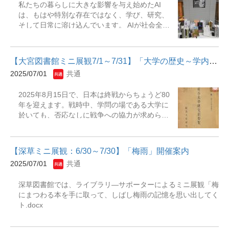
私たちの暮らしに大きな影響を与え始めたAI
か経験していない人のための物価上昇2000年
作り』 織田きもの専門学校監修. -- 保育社,
は、もはや特別な存在ではなく、学び、研究、
史』『労働・貧困』『嫉妬論 : 民主社会に渦巻
2024『日本の花火』 小野里公成著. -- 筑摩書
そして日常に溶け込んでいます。 AIが社会全体
く情念を解剖する』『「みんな」って誰？：災
房, 2007『京都の夏祭りと民俗信仰』 八木透
を変革する今、「学び」のあり方もまた、新た
間と過疎をのびのび生きる』 関連資料来・ぶら
編著. -- 昭和堂, 2002『怪談 = Kwaidan』 ラフ
な段階へと進んでいます。本展示では、「AI時
り71号
カディオ・ハーン著 ; 円城塔翻訳『スイカのタ
代を乗りこなす」ために不可欠なICT（情報通
ネはなぜ散らばって...
【大宮図書館ミニ展観7/1～7/31】「大学の歴史～学内出版物から見...
信技術）の活用や、テクノロジーがもたらすイ
2025/07/01
共通
ノベーションに焦点を当てます。AIの基礎から
デジタルを活用した新しい学習方法、情報リテ
2025年8月15日で、日本は終戦からちょうど80
ラシーまで、現代そして未来の学びについて多
年を迎えます。戦時中、学問の場である大学に
角的にご紹介します。この展示を通して、AIを
於いても、否応なしに戦争への協力が求めら
正しく理解し、その可能性を最大限に活かす、
れ、研究などもその色合いを強めていきまし
AI時代における「学び」のヒントを見つけてい
た。その結果、学徒動員による多数の学生の戦
ただければ幸いです。 展示期間：2025年7月1
死などの悲しい出来事に繋がりました。 今回の
日（火）～8月30日（土）展示場所：大宮図書
【深草ミニ展観：6/30～7/30】「梅雨」開催案内
展示では、戦前と戦後に発行された学内出版物
館 2F 入館ゲート付近 【主な展示資料】・5000
2025/07/01
共通
を取り上げ、ご紹介したいと思います。戦前は
日後の世界 : すべてがAIと接続された「ミラー
学術雑誌である『龍谷学報』、戦後は『龍谷大
ワールド」が訪れる・あなたを支配し、社会を
深草図書館では、ライブラリ―サポーターによるミニ展観「梅雨
学研究部要覧』です。いずれも研究に関連した
破壊する、AI・ビッグデータの罠・AIで変わる
にまつわる本を手に取って、しばし梅雨の記憶を思い出してください。
学内出版物ですが、戦前と戦後の時節の影響を
法と社会 : 近未来を深く考えるために・機械よ
ト
受けた内容を見ることができます。取り上げる
り人間らしくなれるか? : AIとの対話が、人間で
資料は、僅かな点数ですが、この展示により、
いることの意味を教えてくれる・機械カニバリ
戦争が、大学の研究にもどれだけ影を落とすも