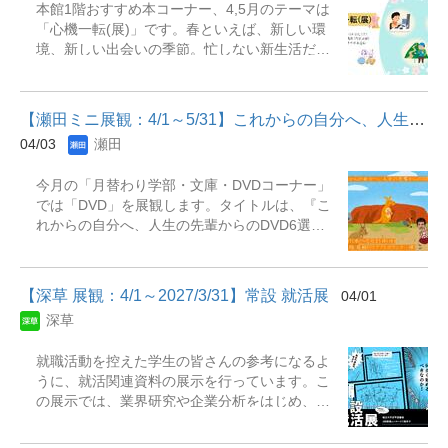
本館1階おすすめ本コーナー、4,5月のテーマは
能ですので、ぜひご利用ください。皆さまのご
「心機一転(展)」です。春といえば、新しい環
来館をお待ちしております。 展示期間
境、新しい出会いの季節。忙しない新生活だか
&hellip;4/27（月）～6/21（日）展示場所&hellip;
らこそ、立ち止まって自分を見つめ直す時間が
大宮図書館 2階 入館ゲート横【主な展示資
大切です。そこで、今まで気づかなかった新し
料】・調べる技術・知的キャンパスライフのす
い自分を見つけられるような本を選定いたしま
すめ : スタディ・スキルズから自己開発へ・批
【瀬田ミニ展観：4/1～5/31】これからの自分へ、人生の先輩からの...
した。心機一転、日々を鮮やかに彩る「はじま
判的思考力を高めるエクササイズ : その情報は
04/03
瀬田
りの1冊」をぜひ手に取ってみませんか。 ※リ
信頼できる?・失敗から学ぶ大学生のレポート作
ブアドとは瀬田図書館ライブラリーアドバイザ
成法・思考を鍛えるレポート・論文作成法・質
今月の「月替わり学部・文庫・DVDコーナー」
ーの略で図書館で１年業務経験を積んだ学生ア
的研究をはじめるための30の基礎スキル : おさ
では「DVD」を展観します。タイトルは、『こ
シスタントスタッフの事です。ライブラリーア
えておきたい実践の手引き・伝わるプレゼン資
れからの自分へ、人生の先輩からのDVD6選』
ドバイザーは利用者のお困りごとをサポートを
料作成成功の実践法則50 : 相手をうなずかせる
です。新生活を前に、不安や期待が入り混じる
する仕事をしたり、新着本やＤＶＤ、おすすめ
ための「考え方」と「実践ノウハウ」・テンプ
今だからこそ、人生の先輩たちの言葉に耳を傾
本等のコーナーづくりを担当していたり幅広い
レートで学ぶはじめての心理学論文・レポート
けてみませんか。本展では、それぞれの道を切
業務を行っています。 展示期間：2026年4月1
作成・クリティカル・リーディ...
【深草 展観：4/1～2027/3/31】常設 就活展
04/01
り拓いてきたプロたちの生き方を収めたDVDを
日（水）～2026年5月30日（土）展示場所：瀬
深草
6作品選びました。成功だけでなく、迷いや葛藤
田図書館 本館1階展観Ｂ（角状書架） 主な展
と向き合ってきたリアルな経験が、これからの
示資料 『「琵琶湖」の絶景を望む近江の山歩き
就職活動を控えた学生の皆さんの参考になるよ
あなたの選択のヒントになるはずです。未来へ
16選 : 湖北・湖東・湖南・湖西をめぐる山々』
うに、就活関連資料の展示を行っています。こ
踏み出す一歩のそばに、先輩たちの声を。ぜひ
『いきなりプログラミングPython』 『琵琶湖の
の展示では、業界研究や企業分析をはじめ、エ
この機会にお試しください。（自動化書架の使
釣魚大全 : 22種の生態・釣り方・道具がわかる
ントリーシート対策、面接対策、資格・ビジネ
い方で困ったらお近くのスタッフまでお声掛け
超入門書』 『自炊の壁 : 料理の「めんどい」を
ススキルに関する資料など、実践的な内容の図
ください） 展示期間：2026年4月1日（水）～