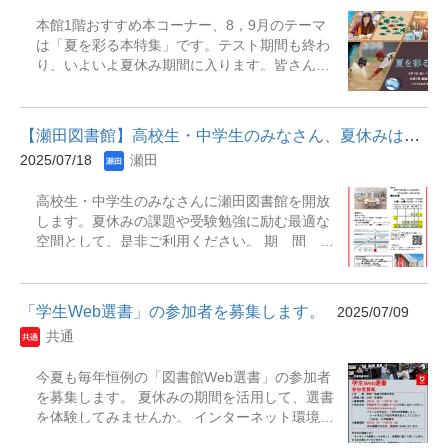
日(火)場 所：深草図書館 2階展示コーナー
た数学史図鑑 : イラストでサクッと理解』『先生、
本館1階おすすめ本コーナー、8，9月のテーマ
【主な展示書籍】・『オリオン星雲 : 星が生ま
イソギンチャクが腹痛を起こしています!』『ラーメ
は「夏を彩る本特集」です。テスト期間も終わ
れるところ』 C・ロバート・オデール著 ; 土井
ンを科学する : 年間消費量60億食超! : 国民食の「う
り、いよいよ夏休み期間に入ります。皆さんは
ひとみ訳. -- 恒星社厚生閣, 2011. ・『宇宙から
まさ」の正体』
どのように今年の夏を過ごされる予定ですか？
帰ってきた日本人 : 日本人宇宙飛行士全12人の
今回は、夏休みだからこそやってほしい趣味や
証言』 稲泉連著. -- 文藝春秋, 2019. ・『銀河
娯楽にまつわる本や暑い夏に彩りをくれる本を
博士』 天文宇宙検定委員会編 ; 2021-2022年
【瀬田図書館】高校生・中学生のみなさん、夏休みは龍谷大学図書...
選書しました。是非、気になった本を手に取っ
版. -- 恒星社厚生閣, 2021. -- (天文宇宙検定公式
2025/07/18
瀬田
て、夏休みを有意義に過ごしましょう。 展示期
テキスト ; 2級). ・『人類が生きる場所としての
間：2025年8月1日（金）～2025年9月30日
宇宙』 磯部洋明 [ほか] 著. -- 朝倉書店, 2019. -
高校生・中学生のみなさんに瀬田図書館を開放
（火）展示場所：瀬田図書館 本館１階展観
- (シリーズ宇宙総合学 / 京都大学宇宙総合学研
します。夏休みの課題や受験勉強に励む最適な
B（角状書架） 主な展示資料『ネット怪談の民
究ユニット編集 ; 柴田一成 [ほか] 編集委員 ; 1).
空間として、是非ご利用ください。 期 間
俗学』『ビジホの朝メシを語れるほど食べてみ
・『有人宇宙学 : 宇宙移住のための3つのコアコ
2025年8月7日(木)～10日(日)、19日(火)～30日
た : 全国ビジネスホテル朝食図鑑』『カラフ
ンセプト』 山敷庸亮編. -- 京都大学学術出版
(土) 開館時間 平日10:00～18:00 土曜・日曜
ル』 ※リブアドとは瀬田図書館ライブラリーア
会, 2023. ・『宇宙飛行士になるには...
10:00～17:00 対 象 高校生、中学生（在校
ドバイザーの略で図書館で１年業務経験を積ん
「学生Web選書」の参加者を募集します。
2025/07/09
生に限ります） 持ち物 来館の際には、「生
だ学生アシスタントスタッフの事です。ライブ
共通
徒証（生徒手帳）」を携行してください。利用
ラリーアドバイザーは利用者のお困りごとをサ
申請時に必要となります。
ポートをする仕事をしたり、新着本やＤＶＤ、
今夏も毎年恒例の「図書館Web選書」の参加者
おすすめ本等のコーナーづくりを担当していた
を募集します。 夏休みの期間を活用して、選書
り幅広い業務を行っています。
を体験してみませんか。 インターネット環境が
あれば、期間中いつでもどこからでも選書がで