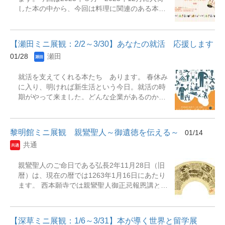
を持つ本を幅広く集めました。展示テーマ「私
した本の中から、今回は料理に関連のある本を
を読んでください」に合わせて選んだ各資料の
中心に紹介していきます。春休みに入り学校が
視点を、ぜひ大学図書館でお楽しみください。
ない期間、皆さんは何をして過ごしますか？時
※リブアドとは瀬田図書館ライブラリーアドバ
間がある今だからこそ料理に挑戦してみません
イザーの略で図書館で１年業務経験を積んだ学
【瀬田ミニ展観：2/2～3/30】あなたの就活 応援します
か。普段料理をする人もしない人もぜひ本を手
生アシスタントスタッフの事です。ライブラリ
01/28
瀬田
に取って作ってみたい料理を探してみてくださ
ーアドバイザーは利用者のお困りごとをサポー
い。普段何気なく食べている料理も自分で作れ
トをする仕事をしたり、新着本やＤＶＤ、おす
就活を支えてくれる本たち あります。 春休み
ばより美味しく感じられるのではないでしょう
すめ本等のコーナーづくりを担当していたり幅
に入り、明ければ新生活という今日。就活の時
か。 ※リブアドとは瀬田図書館ライブラリーア
広い業務を行っています。 展示期間：2026年2
期がやって来ました。どんな企業があるのか。
ドバイザーの略で図書館で１年業務経験を積ん
月2日（月）～2026年3月31日（火）展示場所：
そもそも就活では何をするのか。はたまた、よ
だ学生アシスタントスタッフの事です。ライブ
瀬田図書館 本館1階展観B（角状書架） 主な展
りよいESは書けないか。面接の準備は足りてい
ラリーアドバイザーは利用者のお困りごとをサ
示資料『希望を握りしめて : 阪神淡路大震災か
るか。就活をすれば生まれる疑問や悩みに役立
ポートをする仕事をしたり、新着本やＤＶＤ、
ら25年を語りあう』『『沈黙...
黎明館ミニ展観 親鸞聖人～御遺徳を伝える～
01/14
つ本を取り揃えています。 これから取り組んで
おすすめ本等のコーナーづくりを担当していた
共通
いく方へ。今まさに頑張っている方へ。あなた
り幅広い業務を行っています。 展示期間：2026
の就活を応援しています。あるいは、就活に疲
年2月2日（月）～2026年3月31日（火）展示場
親鸞聖人のご命日である弘長2年11月28日（旧
れたという方へ。 展示期間：2026年2月2日
所：瀬田図書館 本館1階展観E（リブアドカウ
暦）は、現在の暦では1263年1月16日にあたり
（月）～2026年3月30日（月）展示場所：瀬田
ンター横） 主な展示資料『がんばらないじみ弁
ます。 西本願寺では親鸞聖人御正忌報恩講とし
図書館本館1階展観A（ゲート横） 主な展示資料
当』『漬けるおかず : 味つけいらずで、すぐ絶
て、毎年1月9日～16日に法要が執り行われま
『就活をひとつひとつわかりやすく。』『図解
品。』『自炊の壁 : 料理の「めんどい」を乗り
す。 1月の黎明館ミニ展観では、聖人の御遺徳
正解努力100』『女子が一生食べていける仕事
越える100の方法』『ミニマル料理「和」 : 最小
を辿る企画として、聖人の関連資料を展示して
選び』『人事がこっそり教えるヤバい内定術』
限の材料で最大のおいし...
【深草ミニ展観：1/6～3/31】本が導く世界と留学展