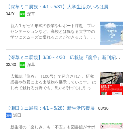
乗り越える100の方法』
書を幅広く取り揃えています。「企業研究」
2026年5月31日（日）展示場所：瀬田図書館
【深草ミニ展観：4/1～5/31】大学生活のいろは展
「応募・面接対策」「資格・スキル」などのジ
本館１階 展観Ｅ(リブアドカウンター横) 主な展
04/01
深草
ャンルごとに分けて並べているので、探しやす
示資料： 『米農家 石井稔の仕事 : 苦労の数だ
く、また手に取りやすい展示となっています。
け、人生は実る』 『農家 金子美登の仕事 : 命の
新入生がゼミ形式の授業やレポート課題、プレ
隔月で展示資料の入れ替えも実施する予定で
農場で、土に生きる』 『猟師久保俊治の仕事 :
ゼンテーションなど、高校とは異なる大学での
す。最新の情報や時代の動向にあわせた資料を
独り、山の王者に挑む』 『自動車エンジン開発
学びにスムーズに慣れることができるよう、図
集めています。ぜひご覧いただき、今後の就職
人見光夫の仕事 : "振り切る先に、未来がある"』
書館では関連資料の展示を行っています。あわ
活動にお役立てください。 展示期間：2026年4
『吹奏楽部音楽監督藤重佳久の仕事 : いまこの
せて、レポート・論文の書き方や発表方法、
月1日(水)～2027年3月31日(水) 場 所：図書
瞬間に、全力を』 『専門看護師北村愛子の仕事
Word・ExcelなどのPCソフトの操作方法といっ
館2階展観コーナーA(和顔館2階新着図書コーナ
: 迷わず走...
【深草ミニ展観】3/30～4/30 広報誌『龍谷』 新刊紹介展
た学修に役立つ資料のほか、大学生活全般に活
ー横)【主な展示資料】『何になりたいかわから
03/30
深草
かせる資料も幅広く紹介します。さらに、一人
ないけど就活を始めるあなたへ : まず自己分析
暮らしや自炊のコツなど、新生活をサポートす
をやめるとうまくいく』 辻井啓作著. -- 高陵社
広報誌『龍谷』（100号）で紹介された、研究
る実用書も取り揃えています。新入生はもちろ
書店, 2014『関西で長く愛されている優良企業
叢書や教員による出版物を展示しています。 は
ん、在学生の皆さんにもご活用いただける内容
180選 : 継承と革新のひけつ』 日刊工業新聞特
じめて触れる分野でも、思いがけず心に引っか
となっていますので、ぜひご覧ください。展示
別取材班編. -- 日刊工業新聞社, 2019『文系学生
かる言葉や視点に出会えるかもしれません。静
期間：2026年4月1日(水)～2026年5月31日(日)
のための企業研究 : 自分に合う業界・企業を見
かにページを開く時間から、新しい興味が広が
場 所：深草図書館1階 展観スペース【主な
つけよう』 富樫佳織著. -- 中央経済社,
っていく&hellip;そんな展示になればうれしく思
展示資料】『大学1年生のためのレポート・論文
2021『先生は教えてくれな...
【瀬田ミニ展観：4/1～5/28】新生活応援展
03/30
います。どうぞ気軽にお手に取り、大学の知の
作成法 : 書く意義に気づく15回のライティング
瀬田
世界にふれてみてください。開催期間：2026年
講義』 大峰光博, 奥本正編集. -- 第3版. -- ふく
3月30日（月）～4月30日（木） 開催場所：深
ろう出版, 2024『はじめてでも、ふたたびで
新生活の「楽しみ」も「不安」も図書館がサポ
草図書館和顔館2階 展示コーナーC（旧受付カ