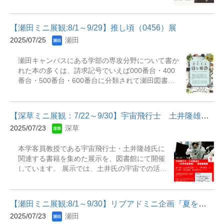
く」若山牧水の有名な歌としてまず挙げられる
略で図書館で１年業務経験を積んだ学生アシス
重要な示唆を与えてくれると思われます。
のはこの歌ではないでしょうか。旅の孤独と人
タントスタッフの事です。ライブラリーアドバ
&nbsp; ・展観期間：2025年8月1日（金）～9月
生の果てへのあこがれを詠んだ代表作です。牧
イザーは利用者のお困りごとをサポートをする
21日（日） ・展観場所：深草...
【瀬田ミニ展観:8/1～9/29】推し頃（0456）展
水は「孤独」を肯定的にとらえていて、孤独の
仕事をしたり、新着本やＤＶＤ、おすすめ本等
2025/07/25
瀬田
中でこそ人間らしさが見えると考えていたよう
のコーナーづくりを担当していたり幅広い業務
です。旅を愛し、日本各地に歌碑があるほど生
を行っています。 展示期間：2025年8月1日
瀬田キャンパスにある学部の専攻分野について書か
涯にわたって旅をしては各所で歌を詠むとい
（金）～2025年９月30日（火）展示場所：瀬田
れた本の多くは、請求記号でいえば000番台・400
う、自然や旅、酒、恋をテーマにした短歌が多
図書館 本館１階展観E（リブアドカウンター
番台・500番台・600番台に分類されて瀬田図書館
く祖朴で情感豊かな言葉で人々の心を打ち今も
横） 主な展示資料『タイタニック』『ミッショ
の本館2Fに並んでいます。今回の展観ではそんな本
なお多くのファンに愛されています。この機会
ン:インポッシブル』『パイレーツオブカリビア
館2Fの本の中から、面白そうな本・ちょっと変わっ
に若山牧水の作品にふれてみてください。 展観
ン』『ジョーズ』『インディ・ジョーンズ』
たタイトルの本など手に取りやすそうなものを中心
期間：2025年8月1日（金）～2025年9月30日
『ディープ・インパクト』 &nbsp;
【深草ミニ展観：7/22～9/30】宇宙飛行士 土井隆雄氏（本学客員...
にピックアップしました。専攻分野の本を手に取る
（火）展示場所：瀬田図書館本館１階展観
2025/07/23
深草
もよし、気になる分野を開拓するのもおすすめで
D（新館への通路脇） 主な展示資料『若山牧水
す。ぜひお越しください。※冊数の都合上、泣く泣
歌集』『若山牧水 : 旅とふる郷「抄」』『小説
本学客員教授である宇宙飛行士・土井隆雄氏に
く展示をあきらめた本たちがたくさんあります。本
若山牧水 : 酒と恋と漂泊の歌人』『新編みなか
関連する書籍を集めた展示を、図書館にて開催
館2Fの書架にはより専門的な本など数多く揃ってい
み紀行』『牧水の心を旅する』『新編幾山河』
しています。 展示では、土井氏の宇宙での活動
ますので合わせてご利用ください。 展示期間：
やキャリア、科学技術への関心を深めることが
2025年8月1日（金）～2025年９月29日（月）展示
できる多彩な書籍をご紹介しています。皆さん
場所：瀬田図書館本館１階展観A（ゲート横） 主な
が、宇宙や宇宙飛行士、科学についてより身近
展示資料『おバカな答えもAI (あい) してる : 人工知
【瀬田ミニ展観:8/1～9/30】リブアドミニ企画『夏を彩る本特集』
に感じられる機会として、ぜひご覧ください。
能はどうやって学習しているのか?』『最前線に立
2025/07/23
瀬田
展示期間：2025年7月22日(火)～2025年9月30
つプロが教えるセキュリティの基礎』『世界を変え