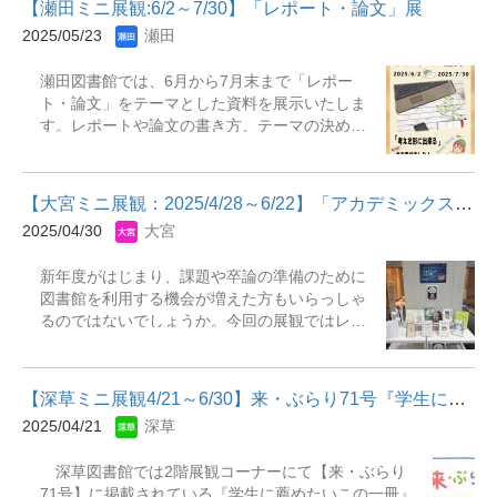
館 本館1階展観E（リブアドカウンター横） 主
奇談』
【瀬田ミニ展観:6/2～7/30】「レポート・論文」展
関する図書館内の本を集めました。この機会に
な展示資料『「気づき」の快感』『図解眠れな
2025/05/23
瀬田
ぜひこれらの本を手に取って未来の私たちの暮
くなるほど面白い疲労回復の話』『貧困と脳：
らしを思い描いてみてはいかがでしょうか。 展
「働かない」のではなく「働けない」』『アイ
瀬田図書館では、6月から7月末まで「レポー
示期間：2025年6月２日（月）～2025年７月31
ドリング脳：ひらめきの謎を解き明かす』『甘
ト・論文」をテーマとした資料を展示いたしま
日（木）展示場所：瀬田図書館 本館1階展観
い飲み物が肝臓を殺す』『睡眠と覚醒をあやつ
す。レポートや論文の書き方、テーマの決め方
B（角状書架） 主な展示資料『低コスト再造林 :
る脳のメカニズム：快眠のためのヒント20』
などの疑問から、内容をもっと良くしたいな
歩みと最新技術』『スペース・コロニー : 宇宙
ど、1年生から上級生の方にも役に立つような資
で暮らす方法』『特集トルコギキョウ新技術/冷
料を集めました。この機会にぜひご利用くださ
涼地ダリア』『あっぱれ!日本の新発明 : 世界を
【大宮ミニ展観：2025/4/28～6/22】「アカデミックスキル」展
い。資料はすべて貸出可能です。 展示期間：
変えるイノベーション』 ※リブアドとは瀬田図
2025/04/30
大宮
2025年６月2日（月）～2025年7月30日（水）
書館ライブラリーアドバイザーの略で図書館で
展示場所：瀬田図書館本館1階展開A（ゲート
１年業務経験を積んだ学生アシスタントスタッ
新年度がはじまり、課題や卒論の準備のために
横） 主な展示資料『書きたいことが見つかるは
フの事です。ライブラリーアドバイザーは利用
図書館を利用する機会が増えた方もいらっしゃ
じめてのレポート作成トレーニング』『失敗か
者のお困りごとをサポートをする仕事をした
るのではないでしょうか。今回の展観ではレポ
ら学ぶ大学生のレポート作成法』『卒論・レポ
り、新着本やＤＶＤ、おすすめ本等のコーナー
ートや論文の書き方、資料の読み方、研究の進
ートWord活用術』『図解でわかる!理工系のた
づくりを担当していたり幅広い業務を行ってい
め方など、大学での「学び」に役立つ本を集め
めのよい文章の書き方』『論文の考え方・書き
ます。
ました。展示資料はすべて貸出も可能ですの
方 : はじめての論文作成術』
【深草ミニ展観4/21～6/30】来・ぶらり71号『学生に薦めたいこの...
で、ぜひご利用ください。 期間：2025年４月
2025/04/21
深草
28日～6月22日場所：大宮図書館 2F 入館ゲー
ト横 展示コーナー 【主な展示資料】・資料検索
深草図書館では2階展観コーナーにて【来・ぶらり
入門 : レポート・論文を書くために・難しい本
71号】に掲載されている『学生に薦めたいこの一冊』