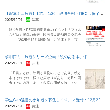
併せて深草図書館展示を二期に分けて実施しま
タッフの事です。ライブラリーアドバイザーは
て考えてみるよい機会です。あなたは「令和の
し た。 これに関連して、12月にDVD上映会を
利用者のお困りごとをサポートをする仕事をし
米騒動」から何を考えますか？ 【展示期間】
実施します。上映するDVDは、いずれもが先の
たり、新着本やＤＶＤ、おすすめ本等のコーナ
2025年 11月 5日（水）～ 2026年1...
【深草ミニ展観】12/1～1/30 経済学部・REC共催イベントの連携企...
大戦に関する内容のもので、図書館や図書が題
ーづくりを担当していたり幅広い業務を行って
2025/12/01
深草
材とされています。戦時中の図書館が置かれて
います。 展示期間：2025年12月1日（月）～
いたリアル な状況を視聴していただくことによ
2026年1月28日（水）展示場所：瀬田図書館
経済学部・REC事務部共催のイベント「フィル
り、現代の平和の課題について、あらためて学
本館1階展観B（角状書架） 主な展示資料『「い
ムが紡ぐ老舗の未来～映画祭＆老舗若者交流会
んでいただければと思います。 【上映作品と上
つも眠い～」がなくなる快眠の3法則』『異形の
～」（2025年12月6日開催）に関連する、京文
映日時】 ☆上映場所は、いずれも和顔館1階ア
ヒグマ : OSO18を創り出したもの』『クマはな
化、いけず文化、登壇企業（㈱松栄堂、㈱川島
クティビティホールです。 ☆事前申し込みは不
ぜ人里に出てきたのか』『開講!木彫り熊概論 :
織物セルコン）、老舗企業等の関連書籍をご紹
要、入場は無料です。 &nbsp; ・『疎開した40
歴史と文化を旅する』
介します。ぜひこの機会に手に取ってご覧くだ
万冊の図書』12月10日(水) 15:15～17:00（予
黎明館ミニ展観シリーズ企画「絵のある本」①
さい展観期間：2025年12月1日（月）～2026年
定） 本作品は、戦時中に行われた都立日比谷図
2025/12/01
共通
1月30日（金）展観場所：深草図書館 和顔館1
書館の蔵書の疎開記録のドキュメンタリー映画
階 柱状書架 ＜主な展示資料＞京都の精神 梅
です。本学でも同時期に貴重書を京都市郊外に
「図書」とは、絵図と書物のことであり、絵と
棹忠夫著. -- 角川書店, 1987秘密の京都 入江敦
移転した事実もあり、本作品の視聴をとおして
本はそれぞれに様々な広がりがあり、尚且つ両
彦著. -- 新潮社, 2008都と京 (みやこ) 酒井順子
戦時下 の図書館の実態を知ることができます。
者はその内容によって多様な関係を持っていま
著. -- 新潮社, 2009香三才 : 香と日本人のものが
&nbsp; ・『ウォーナーの謎のリスト』12月17
す。 シリーズ企画として「絵のある本」を開催
たり 畑正高著. -- 東京書籍, 2004京のあたりま
日(水)&nbsp; 15:15～17:15（予定） 日本にお
しますが、ただ挿絵のある絵入本を扱うばかり
え : Custom &amp; common sense of Kyoto
いて空爆すべきでない文化財のリスト「ウォー
でなく、形態や内容も多彩な絵と本による展示
岩上力著. -- 光村推古書院, 2000 など
ナー・リスト」を...
学生Web選書の参加者を募集します。＜受付：12月22日まで＞
をいたします。 今回は、少し変わった内容です
2025/12/01
共通
が、江戸時代の妖怪を扱った書物である『絵本