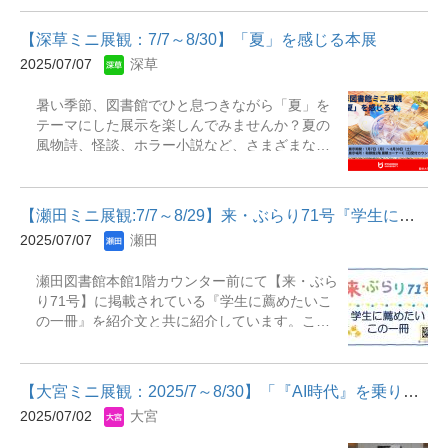
きます。 皆さんの読書への意向を図書館に反映
することができる絶好の機会です。 ふるってご
【深草ミニ展観：7/7～8/30】「夏」を感じる本展
参加ください。 （既に図書館に所蔵されている
2025/07/07
深草
資料は選書できませんのでご注意ください）
&nbsp; 記 〇対象 学部・短期大学部の学生
暑い季節、図書館でひと息つきながら「夏」を
〇募集人数 20名（先着順） 〇募集期間
テーマにした展示を楽しんでみませんか？夏の
7月9日（水）～8月1日（金） 〇申込方法
風物詩、怪談、ホラー小説など、さまざまなジ
下記のアドレス宛にメールでお申し込みく
ャンルの資料を集めました。勉強の合間に、ち
ださい。 biblio@ad.ryukoku.ac.jp ◇メ
ょっとした発見や癒しを感じられる展示となっ
ールの件名は、「学生WEB選書」とし、 ◇
ています。ぜひお気軽にお立ち寄りください！
メール本文に下記の事項を記入。 ①氏
【瀬田ミニ展観:7/7～8/29】来・ぶらり71号『学生に薦めたいこの...
展示期間：2025年7月7日(月)～2025年8月30日
名 ②学籍番号 ◎選書期間 8月4日
2025/07/07
瀬田
(土) 場 所：深草図書館和顔館2階 展示コー
（月）～9月5日（金） Web選書の方法に
ナーC（旧受付カウンター前）【主な展示資
ついては、実施時に説明資料でお知らせしま
瀬田図書館本館1階カウンター前にて【来・ぶら
料】『変化朝顔図鑑 : アサガオとは思えない珍
す。 &nbsp;
り71号】に掲載されている『学生に薦めたいこ
花奇葉の世界』 仁田坂英二著. -- 化学同人,
の一冊』を紹介文と共に紹介しています。この
2014『ひまわりの文化誌』 スティーヴン・
機会に是非、お手に取ってご覧ください。 展示
A・ハリス著 ; 伊藤はるみ訳. -- 原書房,
期間：2025年7月７日（月）～2025年8月29日
2021『カブトムシの謎をとく』 小島渉著. --
（金）展示場所：龍谷大学瀬田図書館本館1階展
筑摩書房, 2023『妖精・幽霊短編小説集 : 『ダ
【大宮ミニ展観：2025/7～8/30】「『AI時代』を乗りこなす」展
観C（カウンター向い） 主な展示資料『語学の
ブリナーズ』と異界の住人たち』 J.ジョイス,
2025/07/02
大宮
天才まで1億光年』『しろがねの葉』『僕たちは
W.B.イェイツほか著 ; 下楠昌哉編訳. -- 平凡社,
まだ、インフレのことを何も知らない :デフレし
2023『着物・浴衣の着方、ヘアアレンジや小物