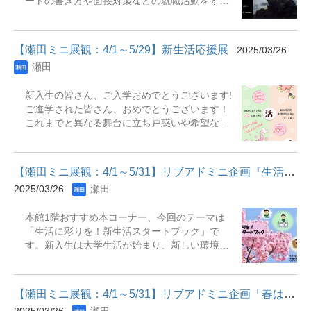
ートの書き方や面接対策などの就職活動をする
めようとしている方なども、一度展観コーナー
上で欠かせないハウツー本はもちろん、著名人
にお立ち寄りください。 展示期間：2025年4月
の人生エッセイや忙しい中でのリフレッシュ方
1日(火)～2025年5月31日(土) 場 所：深草図
法について書かれた本なども置いています。そ
書館1階 展観スペース【主な展示資料】『大学
【瀬田ミニ展観：4/1～5/29】新生活応援展
2025/03/26
の他、就職活動の全体像や就労後をイメージで
1年生のためのレポート・論文作成法 : 書く意義
瀬田
きるようなビジネスモデル書、就職活動や仕事
に気づく15回のライティング講義』 大峰光博,
がテーマの小説なども紹介しています。隔月ご
奥本正編集. -- 第3版. -- ふくろう出版, 2024『プ
新入生の皆さん、ご入学おめでとうございます!
とに大宮・瀬田の他館資料の展示も予定してい
レゼン資料作成見るだけノート : ゼロから身に
ご進学された皆さん、おめでとうございます！
ますので、深草図書館に来館された際には、就
ついて一生使える!』 高橋佑磨, 片山なつ監修.
これまでと異なる舞台に立ち戸惑いや希望な
職活動の展示コーナーにお立ち寄りください。
-- 宝島社, 2019『新・知のツールボックス : 新
ど、様々な思いをお持ちの4・5月となるのでは
図書館は、皆さんの就職活動を応援していま
入生のための学び方サポートブック』 専修大
ないでしょうか。図書館では、新しく一歩を踏
す。 展示期間：2025年4月1日(火)～2026年3月
学出版企画委員会編. -- 改訂版. -- 専修大学出版
み出される方へ向けての資料を展示いたしま
31日(火) 場 所：図書館2階展観コーナー
局, 2024『...
【瀬田ミニ展観：4/1～5/31】リブアドミニ企画『生活に彩りを！新...
す。大学での学びを深める為の本や、暮らしの
A(和顔館2階新着図書コーナー横)【主な展示資
2025/03/26
瀬田
コツに関する本等取り揃えておりますので、ど
料】『何になりたいかわからないけど就活を始
うぞお気軽に瀬田図書館までお越しください。
めるあなたへ : まず自己分析をやめるとうまく
本館1階おすすめ本コーナー、今回のテーマは
展示期間：2025年4月1日（火）～2025年5月29
いく』 辻井啓作著. -- 高陵社書店, 2014『関西
「生活に彩りを！新生活スタートブック」で
日（木）展示場所：瀬田図書館本館１階展観
で長く愛されている優良企業180選 : 継承と革新
す。新入生は大学生活が始まり、新しい環境で
A（ゲート横） 主な展示資料『理系読書 : 読書
のひけつ』 日刊工業新聞特別取材班編. -- 日刊
慣れないことも多いのではないでしょうか。ま
効率を最大化する超合理化サイクル』『思考を
工業新聞社, 2019『先生は教えてくれない就活
た、初めて一人暮らしを始めた方もおられると
耕すノートのつくり方』『ひとり暮らしで知り
のトリセツ』 田中研之輔著. -- 筑摩書房,
思います。そんな新入生の皆さんに少しでも役
たいことが全部のってる本』『きみのお金は誰
2018『就活から入社まで』...
【瀬田ミニ展観：4/1～5/31】リブアドミニ企画「春は映画を観よう...
に立つよう、様々な観点から新生活に役立つ本
のため 』『Excelゼロ』