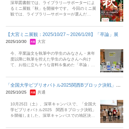
深草図書館では、ライブラリ―サポーターによ
書館ライブラリーアドバイザーの略で図書館で
きわたる。』『〈ムムム〉は、庭先で両足を踏
るミニ展観「秋」を開催中です。 今回のミニ展
１年業務経験を積んだ学生アシスタントスタッ
ん張って空を見上げていた。』『出町柳駅の階
観では、ライブラリ―サポーターが選んだ
フの事です。ライブラリーアドバイザーは利用
段を上がると、辺りは真っ暗だった。』『なん
「秋」から連想される内容の本を集め、紹介す
者のお困りごとをサポートをする仕事をした
たる失態だ&hellip;&hellip;私は慨嘆した。』『牛
るポップとともに展示しています。 今年は秋の
り、新着本やＤＶＤ、おすすめ本等のコーナー
乳を飲み終わった人から、紙パックを自分の番
深まりが早く既に初冬の感もありますが、図書
づくりを担当していたり幅広い業務を行ってい
号のケースに戻して席に着くよう...
【大宮ミニ展観：2025/10/27～2026/1/28】「卒論」展
館で秋にまつわる本を手に取って過行く秋の
ます。 展示期間：2025年12月1日（月）～2026
2025/10/30
大宮
日々をお楽しみください。 &nbsp; 展示期日：
年1月28日（水）展示場所：瀬田図書館 本館1
2025年10月27日（月）～11月30日（日） 展示
階展観E（リブアドカウンター横） 主な展示資
今、卒業論文を執筆中の学生のみなさん・来年
場所：深草図書館 1階 柱状書架 展 示 本：ライ
料『ウィンターズ・ボーン』『八甲田山』『ヒ
度以降に執筆を控えた学生のみなさんへ向け
ブラリーサポーター展観「秋」展示本リス
マラヤ杉に降る雪』『雪の轍』『ラーゲリより
て、お役に立ちそうな資料を集めた「卒論」展
ト.pdf
愛を込めて』『冬物語』
を開催します。論文の書き方、テーマの決め方
などの初歩的な疑問から、完成度を上げるため
のヒントなど、論文執筆のためのガイド・マニ
「全国大学ビブリオバトル2025関西Bブロック決戦」開催報告！
ュアルを揃えてみたので、ぜひ参考にしてみて
2025/10/25
共通
ください。前期は卒業論文の書き方などをメイ
ンに30冊ご用意しています。後期にはさらに資
10月25日（土）、深草キャンパスで、「全国大
料を追加しますので、ぜひご活用ください。 期
学ビブリオバトル2025 関西Ｂブロック決戦」
間：【前期】2025年10月27日～2025年11月24
を開催しました。深草キャンパスでの地区決戦
日 【後期】2025年11月25日～2026年
の対面での開催は今回が8回目となります。 地
&nbsp; 1月28日場所：大宮図書館 2F 入館ゲー
区決戦の出場大学は3大学（龍谷大学、大阪電気
ト横 展示コーナー 【主な展示資料】・卒論を書