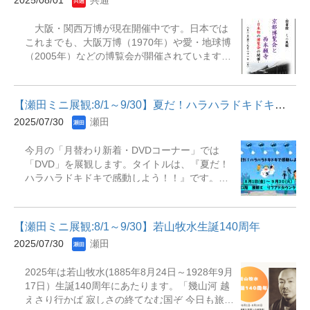
2025/08/01
共通
に、私たちが色に惹かれる意味について、多様
5. -- 光文社, 2006『若草物語』 オルコット著 ;
な視点から探ってみてください。 期間：2025年
麻生九美訳. -- 光文社, 2017『走れメロス・東京
大阪・関西万博が現在開催中です。日本では
9月1日～10月24日場所：大宮図書館 2F 入館ゲ
八景 : 他五篇』 太宰治作 ; 安藤宏編. -- 岩波書
これまでも、大阪万博（1970年）や愛・地球博
ート横 展示コーナー 【主な展示資料】・デザイ
店, 2024
（2005年）などの博覧会が開催されています
ンと色彩の心理学・こころの地図 : 色調が教え
が、わが国における博覧会の起源は、1871年の
てくれるこころの世界・色彩とパーソナリティ
「京都博覧会」と言われています。この京都博
ー : 色でさぐるイメージの世界・色彩の魔力 :
覧会は、本学と関係の深い西本願寺で開催され
文化史・美学・心理学的アプローチ・ピンクと
【瀬田ミニ展観:8/1～9/30】夏だ！ハラハラドキドキで感動しよう！！
ています。 1871年頃の京都は、明治維新後の
青とジェンダー・赤を見る : 感覚の進化と意識
2025/07/30
瀬田
奠都(てんと)の影響もあり、大きな打撃を受け
の存在理由・色彩の博物事典 : 世界の歴史、文
ましたが、その沈滞ムードを払拭し、京都を活
化、宗教、アートを色で読み解く 他多数展示し
今月の「月替わり新着・DVDコーナー」では
性化するために京都博覧会（会期：10月10日～
ています。
「DVD」を展観します。タイトルは、『夏だ！
11月11日）は開催されました。その後、京都博
ハラハラドキドキで感動しよう！！』です。夏
覧会は名称を変えて1928年まで開催され、京都
はとても暑い季節ですが、室内で過ごす時間も
の政治、経済、文化の発展に大きな役割を果た
増えますね。そんな皆さまに向けて、図書館で
しました。 また、この時期に西本願寺は、常
は「友情・絆・冒険・愛」が詰まった、スリリ
設の「博覧館」を開設し、真宗宝物展覧会（本
【瀬田ミニ展観:8/1～9/30】若山牧水生誕140周年
ングでハッピーな映画を特集します！今月のお
願寺集覧会）を開催しています。これらの活動
2025/07/30
瀬田
すすめ作品は、心温まる感動とスリリングな冒
は、現在の龍谷ミュージアムの淵源とも捉える
険が楽しめる、映画たちです。ぜひ手に取っ
ことができ、今日の龍谷大学の社会貢献活動を
2025年は若山牧水(1885年8月24日～1928年9月
て、素敵な夏の思い出を作りませんか？皆さま
考える上でも意義深いものといえます。 日本
17日）生誕140周年にあたります。「幾山河 越
のご来館を心よりお待ちしています！ ※リブア
における博覧会の成立と展開に触れることは、
えさり行かば 寂しさの終てなむ国ぞ 今日も旅ゆ
ドとは瀬田図書館ライブラリーアドバイザーの
日本の近代化の様々な局面を理解する上でも、