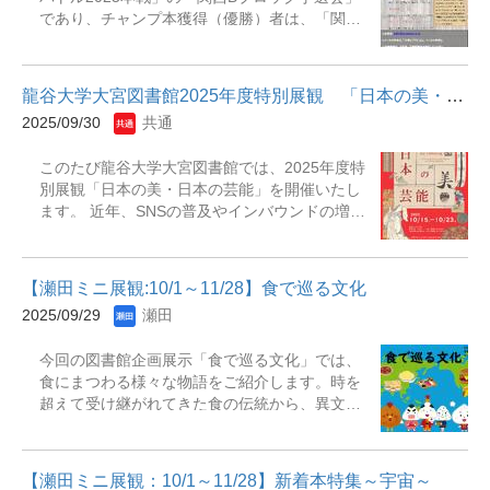
数：本文800字以上1,200字以内とする。 ②内
バー旅行記』『奴婢訓 : 他一篇』『ジョナサ
であり、チャンプ本獲得（優勝）者は、「関西
容：未発表原稿に限る。 ③書 式：「龍谷大学
ン・スウィフトと重商主義』『踏み絵とガリバ
Bブロック地区決戦」（10月25日開催）に出場
図書館 私のお薦め本コンテスト 応募用紙」
ー : 《鎖国日本をめぐるオランダとイギリ
することになります。さらに、地区決戦でも優
のとおり ※この用紙は図書館ホーム
ス》』『スウィフト伝 : 「ガリヴァー旅行記」
勝すれば、「全国大学ビブリオバトル2025本
ページ上に掲載しています。 ④件 数：2篇以
の政治学』『ブリティッシュ&amp;アイ...
龍谷大学大宮図書館2025年度特別展観 「日本の美・日本の芸能」
戦」（11月23日開催）に出場することが出来ま
上の提出も可とする（但し、受賞は一人1篇とす
2025/09/30
共通
す。 現在、出場者（バトラー）を募集して
る）。 ⑤その他：応募後の作品の使用権は、龍
います。以下のとおりご応募ください。 また、
谷大学に帰属する。 &nbsp;＜応募期間＞ 2025
このたび龍谷大学大宮図書館では、2025年度特
観戦は自由ですので、当日直接会場までお越し
年11月1日（土）～11月30日（日） &nbsp;＜提
別展観「日本の美・日本の芸能」を開催いたし
ください。 １．日時 予選①：10月17日
出方法＞ 次の応募用紙をE-mailに添付し、下記
ます。 近年、SNSの普及やインバウンドの増加
（金）13:00～ ※予選①は、出場者の上限に達
の宛先に送付する。 &nbsp;＜応募用紙＞ お薦
によって、世界から日本の伝統文化に注目が集
しましたので、バトラー募集を締め切りました
め本 応募用紙（2025）.docx &nbsp;＜宛
まっています。 それに呼応するように、国内に
（10月6日10時30分更新） 予選②：10月21
先＞ biblio@ad.ryukoku.ac.jp ※メールの件
おいても日本文化を見直そうとする気運が高ま
日（火）13:00～ ２．場所 予選①：深草図
名に...
【瀬田ミニ展観:10/1～11/28】食で巡る文化
っています。 本展観では、当館が所蔵する芸
書館 B1階 ナレッジスクエア 予選②：深
2025/09/29
瀬田
能・芸術分野の貴重な資料を公開し、日本文化
草図書館 B1階 ナレッジスクエア ３．出場者
における美の多様な姿を紹介いたします。 日
（バトラー） ※予選①は、出場者の上限に達
今回の図書館企画展示「食で巡る文化」では、
時：2025年10月15日（水）～ 23日（木）（休
しましたので、募集を締め切りました（10月6
食にまつわる様々な物語をご紹介します。時を
館日10月19日（日）） 10時～17時（最
日10時30分更新） 予選①、予選②とも4名
超えて受け継がれてきた食の伝統から、異文化
終入場16時30分） 場 所：大宮キャンパス本館1
程度 ４．応募方法 ＊メール申込：専用メー
圏で育まれた食の多様性、そして食にまつわる
階展観室 ＊入場無料 &nbsp;
ルアドレス（biblio＠ad.ryukoku.ac.jp）への送
奥深い物語まで、様々な角度から食の魅力を探
信。 件名を「大学ビブリオ」とし、メール本
求できる書籍を集めました。『沖縄の食文化』
文に①出場希望日、②氏名、③学籍...
【瀬田ミニ展観：10/1～11/28】新着本特集～宇宙～