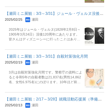
会やテクノロジーの本を中心に選んでいます。
中に表現されたと言われています。３冊目の童
興味関心のある方もそうでない方もぜひ一度手
話集におさめられた『人魚姫』によって童話も
に取って読んでみてください。 展示期間：2025
素晴らしい文学であるということが認められ、
【瀬田ミニ展観：3/3～3/31】ジュール・ヴェルヌ没後120周年
年3月３日（月）～2025年３月31日（月）展示
近代童話の確立者としての名声をえることにな
2025/02/25
瀬田
場所：瀬田図書館 本館１階 展観E（リブア
ったのです。現代社会のさまざまな悩みを持つ
ドカウンター横） 主な展示資料『ChatGPT超活
大人こそ童話から学ぶことが多いと言われてい
2025年はジュール・ヴェルヌ(1828年2月8日～
用術仕事で役立つプロンプトの極意 : より深く
る現代、この機会にアンデルセンの作品にふれ
1905年3月24日）没後120周年にあたります。
正しい回答を得る方法』『味噌大全』『アップ
てみてください。 展示期間：2025年4月1日
皆さんはディズニーシーに行ったことはありま
ルはジョブズの「いたずら」から始まった』
（火）～2025年5月31日（土）展示場所：瀬田
すか。東京ディズニーシーにある人気アトラク
『「最近の大学生」の社会学 : 2020年代学生文
図書館本館1階展観D（新館への通路脇） 主な展
ション「海底2万マイル」や「センター・オブ・
化としての再帰的ライフスタイル = Sociology
示資料『人魚姫』『アンデルセン童話の深層』
ジ・アース」はどちらもジュール・ヴェルヌの
of "university students today"』『カタツムリか
『母親』『アンデルセン』『グリム...
【瀬田ミニ展観：3/3～3/31】自殺対策強化月間
作品をもとにして作られたのです。フランス西
ら見た世界 : 絶滅へむかう小さき生き物たち』
2025/02/19
瀬田
部の港町ナントで誕生した彼は様々な国から来
『最近のウェブ、広告で読みにくくないです
た船や異国の品物に囲まれて少年期を過ごしま
か?』 ※リブアドとは瀬田図書館ライブラリー
3月は自殺対策強化月間です。警察庁の資料によ
した。本を読むのが趣味だった彼は16歳の時に
アドバイザーの略で図書館で１年業務経験を積
ると令和5年の自殺者数は21,837名(男性14,862
詩と演劇に出会い自ら戯曲などを書き始めるよ
んだ学生アシスタントスタッフの事です。ライ
名、女性6,975名)にのぼります。10年ほど前と
うになります。図書館に通い自然科学を学び
ブラリーアドバイザーは利用者のお困りごとを
比べて減少したとはいえ、年間2万人以上の方が
「科学小説」というジャンルを考え、1863年
サポートをする仕事をしたり、文庫本やＤＶ
自ら命を絶っている現状は依然として深刻と言
『気球に乗って５週間』がヒットし売れっ子作
Ｄ、おすすめ本等のコーナーづくりを担当して
えるでしょう。これは交通事故の死者数の約8倍
家としてキャリアを歩むこととなり、以降、生
いたり幅広い業務を行ってい...
【瀬田ミニ展観：2/17～3/28】就職活動応援展（準備編）
に相当します。政府や自治体も対策を講じてい
涯に渡り科学・冒険小説の傑作を生みだしまし
2025/02/13
瀬田
ますが、私たち個人で出来ることもあります。
た。この機会にジュール・ヴェルヌの作品にふ