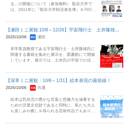
に殺されます』（五条 紀夫 著） バトラー：西
る」の開催について（参加無料） 龍谷大学で
受付カウンター前）【主な展示資料】『丹後ち
河 叡二さん（文学部4年） &nbsp; 各予選で紹介
は、2011年に『龍谷大学戦没者名簿』を刊行
りめん農家の営み1927-1930 : 小農・機織・
されたチャンプ本以外の本とバトラーは次のと
し、併せて展観「戦争と龍谷大学」を開催しま
「助力(手助)」』 佐々木淳著. -- 晃洋書房,
おりです。 【予選①】 『春期限定いちごタル
した。図書館でも、2016年に高橋三郎氏（京都
2024『最強の男 : 三国志を知るために』 竹内
ト事件』（米澤 穂信 著） 前田 慎平さん（経営
大学名誉教授）が蒐集されていた戦争・平和関
真彦著. -- 春風社, 2020『地熱資源をめぐる水・
学部3年） 『本を守...
【瀬田ミニ展観:10/8～12/26】宇宙飛行士 土井隆雄氏（本学客員...
係の蔵書（8,911点）の寄贈を受け、そのう利用
エネルギー・食料ネクサス : 学際・超学際アプ
2025/10/08
瀬田
可能な図書7,447冊を「戦争・平和文献コレクシ
ローチに向けて』 馬場健司, 増原直樹, 遠藤愛
ョン」と名付け、教育・研究に活用し、現在も
子編著. -- 近代科学社, 2018『現代インド英語小
本学客員教授である宇宙飛行士・土井隆雄氏に
コレクションの整備に努めています。 このよう
説の世界 : グローバリズムを超えて』 橋本槇
関連する書籍を集めた展示を、図書館にて開催
に、本学では、これまで戦争・平和の課題につ
矩, 栂正行編著. -- 鳳書房, 2011『「心の理論」
しています。展示では、土井氏の宇宙での活動
いて、継続的な取り組みを行ってきましたが、
の再検討 : 心の多面性の理解とその発達の関連
やキャリア、科学技術への関心を深めることが
本年はアジア・太平洋戦争終結80年にあたり、
要因』 東山薫著. -- 風間書房, 2012『横光利一
できる多彩な書籍をご紹介しています。皆さん
「戦争記録を伝える」という企画を行うことと
と関西文化圏』 黒田大河 [ほか] 共編. -- 松籟
が、宇宙や宇宙飛行士、科学についてより身近
なりました。 本企画では、本学に残されている
社, 2008『...
【深草ミニ展観：10/6～1/31】絵本表現の最前線！
に感じられる機会として、ぜひご覧ください。
当時の史料を紐解きながら、戦時下の大学や図
2025/10/06
共通
展示期間：2025年10月8日(水)～2025年12月26
書館の日常を明らかにすることにより、あらた
日(金)場 所：瀬田図書館 本館1階展観コー
めて現代平和の課題の認識に貢献したいと思い
絵本は乳幼児の豊かな言葉と想像力を涵養する
ナーC 主な展示資料『オリオン星雲 : 星が生ま
ます。 戦後80年企画 対談と朗読「戦争記録を
ための児童文化財であると同時に、私たち大人
れるところ』『宇宙から帰ってきた日本人 : 日
伝える」.pdf &nbsp;【日時】&nbsp;2025年11
も楽しみや癒しを得られる芸術作品でもありま
本人宇宙飛行士全12人の証言』『銀河博士』
月17日（月） 15時15分～16時45分 （開
す。今回の展観では、新たな絵本表現に光を当
『人類が生きる場所としての宇宙』『有人宇宙
場：14時45分） 【内容】 第一部〔講演、対
て、12冊の紹介をしています。（絵本は閉架書
学 : 宇宙移住のための3つのコアコンセプト』
談〕＜講演順＞ ・新田光子先生（龍谷大学名誉
庫にもたくさん所蔵されています） みなさん