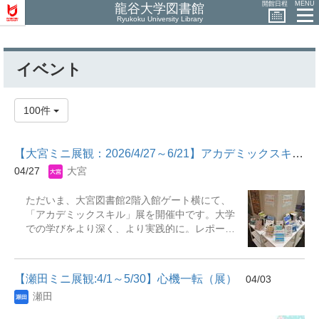
開館日程
MENU
龍谷大学図書館
Ryukoku University Library
イベント
100件
【大宮ミニ展観：2026/4/27～6/21】アカデミックスキル展
04/27
大宮
ただいま、大宮図書館2階入館ゲート横にて、
「アカデミックスキル」展を開催中です。大学
での学びをより深く、より実践的に。レポート
作成や論文執筆のコツ、批判的に読む力、研究
テーマの見つけ方、など知的活動を支える内容
を紹介しています。これから学びを本格化させ
【瀬田ミニ展観:4/1～5/30】心機一転（展）
04/03
る方はもちろん、日々のレポートや研究に課題
瀬田
を感じている方にも役立つ一冊が見つかるので
はないでしょうか。 展示資料はすべて貸出も可