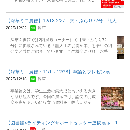
「神都の証人」が直木賞候補に選出され、大き
カウンター前 展示資料：『浄土文類聚鈔』慶長
国の伝統メニュー』 パイインターナショナル
な注目を集めています。今回の展示では、図書
7年（1602）刊 『入出二門偈頌』[室町時代]
編著. -- パイインターナショナル, 2023『異文化
館に所蔵しているこれまでの代表作を集めて展
写本
コミュニケーション学』 鳥飼玖美子著. -- 岩波
示しています。ぜひこの機会に、大門先生の創
書店, 2021『英語で伝える...
【深草ミニ展観】12/18-2/27 来・ぶらり72号 龍大生のお薦め本展
作の軌跡と魅力に触れてみてください。 展観
2025/12/22
深草
期間：2025年12月23日（火）～2026年2月27日
（金） 展観場所：深草図書館和顔館1階 柱状
深草図書館では2階展観コーナーにて【来・ぶらり72
書架 ＜主な作品＞雪冤 / 大門剛明著. -- 角川書
号】に掲載されている『龍大生のお薦め本』を学生の紹
店, 2009. ※デビュー作。第29回横溝正史ミス
介文と共にご紹介しています。この機会にぜひ、お手に
テリ大賞大賞とテレビ東京賞をダブル受賞。
取ってご覧ください。展観期間：2025年12月18日
2010年ドラマ化。不協和音 : 京都、刑事と検事
（木）～2026年2月27日（金）展観場所：深草図書館和
の事件手帳 / 大門剛明著. -- PHP研究所, 2016. --
顔館2階 展示コーナーC（旧受付カウンター前）【来・
(PHP文芸文庫 ; [た3-2]). ※2020年ドラマ化正
【深草ミニ展観：11/1～12/28】卒論とプレゼン展
ぶらり72号／龍大生のお薦め本】
義の天秤 / 大門剛明 [著]. -- KADOKAWA, 2020. -
2025/12/16
深草
https://library.ryukoku.ac.jp/Guide/burari_72/recommend
- (角川文庫 ; 22085, [た61-6]). ※2021年ドラ
マ化テミスの求刑 / 大門剛明著. -- 中央公論新
卒業論文は、学生生活の集大成ともいえる大き
社, 2017. -- (中公文庫 ; [た-81-5]). ※2015年ド
な取り組みです。今回の展示では、論文の完成
ラマ化完全無罪 / 大門剛明 [著]. -- 講談社, 2019.
度を高めるために役立つ資料を、幅広いジャン
-- (講談社文庫 ; [た128-2]). 他 ※2024年ド
ルから集めて紹介します。また、卒業年次生以
ラマ化
外の方にも参考になるよう、レポートや小論文
の作成に役立つ資料も展示しています。授業や
【図書館×ライティングサポートセンター連携展示：11/5-1/19】「...
課題に活かせるヒントが見つかるかもしれませ