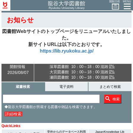
開館日程
MENU
龍谷大学図書館
Ryukoku University Library
お知らせ
図書館Webサイトのトップページをリニューアルいたしまし
た。
新サイトURLは以下のとおりです。
https://lib.ryukoku.ac.jp/
0%
開館情報
深草図書館
10：00～18：00
混雑
0%
大宮図書館
10：00～18：00
混雑
2026/08/07
0%
瀬田図書館
10：00～18：00
混雑
蔵書検索
電子資料
まとめて検索
検索
◆龍谷大学図書館が所蔵する図書や雑誌を検索できます。
詳細検索
QuickLinks
学外からのデータベース利用
JapanKnowledge Lib