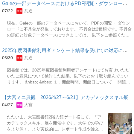
Galeの一部データベースにおけるPDF閲覧・ダウンロードの不具合に...
07/22
共通
現在、Galeの一部のデータベースにおいて、PDFの閲覧・ ダウン
ロードに不具合が発生しております。 不具合は2種類です。不具合
の詳細と対象データベースにつきましては、 以下をご参照くださ
い。 復旧予定は2026年8月初旬を予定しております。 &nbsp; ①記
事表示画面での版元提供PDFの閲覧不具合 記事表示画面の
2025年度図書館利用者アンケート結果を受けての対応について
「Original Document(PDF)」のタブを閲覧する場合、 エラーメッ
06/30
共通
セージが表示され、PDFが閲覧できません。 対象データベース：
・Gale&nbsp;OneFileデータベース(Gale&nbsp;Academic
図書館では、2025年度図書館利用者アンケートにてお寄せいただ
OneFile,&nbsp;Gale&nbsp;General OneFileほか) ・
いたご意見について検討した結果、以下のとおり取り組んでまい
Gale&nbsp;Literature ・Gale&nbsp;Power
ります。 &nbsp; &nbsp; １．開館時間、開館日について 開館時
Search（Gale&nbsp;OneFileデータベース、
間について、平日の開館時間の前倒しや土日における開館時間の
Gale&nbsp;Literature,&nbsp;Gale&nbsp;in Contextデータベー
延長の意見、また、開館日の拡大の意見がありましたが、これま
ス、Gale&nbsp;eBooks等の横断検索ツール） &nbsp;&nbsp; ②記
【大宮ミニ展観：2026/4/27～6/21】アカデミックスキル展
での利用実績を踏まえて、現状のままとします。 ただし、今後
事表示画面でのダウンロード不具合 記事表示画面のダウンロード
04/27
大宮
も引き続き、次年度の開館スケジュールを作成にあたっては、直
のアイコンをクリックすると、 エラーメッセージが表示され、
近３か年の利用実績を確認のうえ、開館時間や開館日の見直しを
PDFのダウンロードが出来ません 。 ただし、印刷のアイコンを押
ただいま、大宮図書館2階入館ゲート横にて、「ア
検討することとします。 &nbsp; ２．図書館サービスについて
し、&rdquo;Print to PDF&rdquo;を送信先に選ぶと、PDFが入手で
カデミックスキル」展を開催中です。大学での学び
図書館が実施しているガイダンス・講習会について、アンケート
きます。 また、 同じ記事をGale&nbsp;Academic OneFile...
をより深く、より実践的に。レポート作成や論文執
回答者の7割から「参加していない」との回答がありました。参加