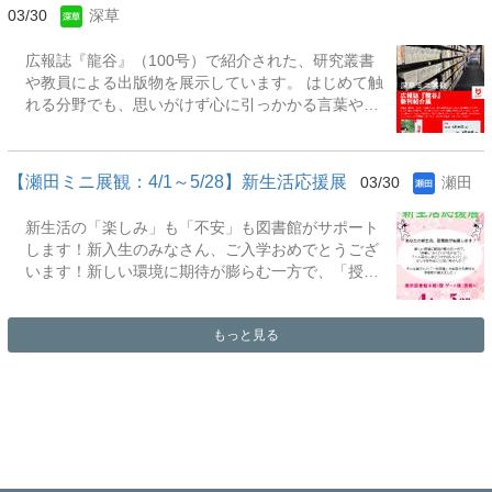
めるあなたへ : まず自己分析をやめるとうまくい
03/30
深草
さらに、一人暮らしや自炊のコツなど、新生活をサ
く』 辻井啓作著. -- 高陵社書店, 2014『関西で長く
ポートする実用書も取り揃えています。新入生はも
愛されている優良企業180選 : 継承と革新のひけ
広報誌『龍谷』（100号）で紹介された、研究叢書
ちろん、在学生の皆さんにもご活用いただける内容
つ』 日刊工業新聞特別取材班編. -- 日刊工業新聞
や教員による出版物を展示しています。 はじめて触
となっていますので、ぜひご覧ください。展示期
社, 2019『文系学生のための企業研究 : 自分に合う
れる分野でも、思いがけず心に引っかかる言葉や視
間：2026年4月1日(水)～2026年5月31日(日) 場
業界・企業を見つけよう』 富樫佳織著. -- 中央経
点に出会えるかもしれません。静かにページを開く
所：深草図書館1階 展観スペース【主な展示資
済社, 2021『先生は教えてくれな...
時間から、新しい興味が広がっていく&hellip;そんな
料】『大学1年生のためのレポート・論文作成法 : 書
展示になればうれしく思います。どうぞ気軽にお手
く意義に気づく15回のライティング講義』 大峰光
【瀬田ミニ展観：4/1～5/28】新生活応援展
03/30
瀬田
に取り、大学の知の世界にふれてみてください。開
博, 奥本正編集. -- 第3版. -- ふくろう出版, 2024『は
催期間：2026年3月30日（月）～4月30日（木） 開
じめてでも、ふたたびでも、これならできる!レポー
新生活の「楽しみ」も「不安」も図書館がサポート
催場所：深草図書館和顔館2階 展示コーナーC（旧
ト・論文のまとめ方』 新田誠吾著. -- すばる舎,
します！新入生のみなさん、ご入学おめでとうござ
受付カウンター前）
2019『失敗から学ぶ大学生のレポート作成法』 近
います！新しい環境に期待が膨らむ一方で、「授業
藤裕子, 由井恭子, 春日美穂著. -- 第2版. -- ひつじ書
についていけるかな？」「一人暮らしはどうすれば
房, 2024『ゼロから始める無敵のレポート・論文
いい？」と、少し不安を感じてはいませんか？瀬田
術』 尾崎俊介著. -- ...
もっと見る
図書館では、そんな皆さんの「一歩前進」を応援す
る資料を多数取り揃えました。レポート作成に欠か
せないWord・Excelの使い方や、お金の管理、暮ら
しの知恵など、今すぐ役立つ本が勢ぞろいです。勉
強だけでなく、日々の生活を支える資料が図書館に
はたくさんあります。在学生の方も、ぜひこの機会
に図書館を最大限に活用してください。皆さんのご
来館を心よりお待ちしております！ 展示期間：