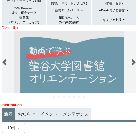
オリエンテーション動画
(学認、リモートアクセス)
(辞書、辞典)
CiNii Research
新聞データベース ▼
eBook/電子図書館 ▼
(論文、研究データ)
龍谷蔵
機関リポジトリ
キャリア支援 ▼
(デジタルアーカイブ)
(学内研究成果)
Close Up
P
N
r
e
e
x
v
t
i
o
u
s
Information
お知らせ
イベント
メンテナンス
新着
10件