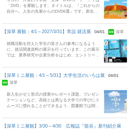
だ学生アシスタントスタッフの事です。ライブラリ
ぽ！』をご覧ください。 ◎活動時間 ボランティア
「DVD」を展観します。タイトルは、『これからの
ーアドバイザーは利用者のお困りごとをサポートを
スタッフですので、時間の拘束はありません。 授業
自分へ、人生の先輩からのDVD6選』です。新生活
する仕事をしたり、新着本やＤＶＤ、おすすめ本等
の合間などの、皆さんの空いている時間で自由に活
を前に、不安や期待が入り混じる今だからこそ、人
のコーナーづくりを担当していたり幅広い業務を行
動してください。 ◎活動場所： 龍谷大学図書館
生の先輩たちの言葉に耳を傾けてみませんか。本展
っています。 展示期間：2026年4月1日（水）～
◎応募締切...
では、それぞれの道を切り拓いてきたプロたちの生
2026年5月30日（土）展示場所：瀬田図書館 本館
【深草 展観：4/1～2027/3/31】常設 就活展
04/01
深草
き方を収めたDVDを6作品選びました。成功だけで
1階展観Ｂ（角状書架） 主な展示資料 『「琵琶湖」
なく、迷いや葛藤と向き合ってきたリアルな経験
の絶景を望む近江の山歩き16選 : 湖北・湖東・湖
就職活動を控えた学生の皆さんの参考になるよう
が、これからのあなたの選択のヒントになるはずで
南・湖西をめぐる山々』 『いきなりプログラミング
に、就活関連資料の展示を行っています。この展示
す。未来へ踏み出す一歩のそばに、先輩たちの声
Python』 『琵琶湖の釣魚大全 : 22種の生態・釣り
では、業界研究や企業分析をはじめ、エントリーシ
を。ぜひこの機会にお試しください。（自動化書架
方・道具がわかる超入門書』 『自炊の壁 : 料理の
ート対策、面接対策、資格・ビジネススキルに関す
の使い方で困ったらお近くのスタッフまでお声掛け
「めんどい」を乗り越える100の方法』
る資料など、実践的な内容の図書を幅広く取り揃え
ください） 展示期間：2026年4月1日（水）～2026
ています。「企業研究」「応募・面接対策」「資
年5月31日（日）展示場所：瀬田図書館 本館１階
【深草ミニ展観：4/1～5/31】大学生活のいろは展
04/01
格・スキル」などのジャンルごとに分けて並べてい
展観Ｅ(リブアドカウンター横) 主な展示資料： 『米
深草
るので、探しやすく、また手に取りやすい展示とな
農家 石井稔の仕事 : 苦労の数だけ、人生は実る』
っています。隔月で展示資料の入れ替えも実施する
『農家 金子美登の仕事 : 命の農場で、土に生きる』
新入生がゼミ形式の授業やレポート課題、プレゼン
予定です。最新の情報や時代の動向にあわせた資料
『猟師久保俊治の仕事 : 独り、山の王者に挑む』
テーションなど、高校とは異なる大学での学びにス
を集めています。ぜひご覧いただき、今後の就職活
『自動車エンジン開発人見光夫の仕事 : "振り切る先
ムーズに慣れることができるよう、図書館では関連
動にお役立てください。 展示期間：2026年4月1日
に、未来がある"』 『吹奏楽部音楽監督藤重佳久の
資料の展示を行っています。あわせて、レポート・
(水)～2027年3月31日(水) 場 所：図書館2階展観
仕事 : いまこの瞬間に、全力を』 『専門看護師北村
論文の書き方や発表方法、Word・ExcelなどのPCソ
コーナーA(和顔館2階新着図書コーナー横)【主な展
愛子の仕事 : 迷わず走...
フトの操作方法といった学修に役立つ資料のほか、
示資料】『何になりたいかわからないけど就活を始
【深草ミニ展観】3/30～4/30 広報誌『龍谷』 新刊紹介展
大学生活全般に活かせる資料も幅広く紹介します。