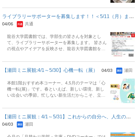
筆のコツ、批判的に読む力、研究テーマの見つけ
した利用者からは、概ね役に立ったという回答が得られていま
方、など知的活動を支える内容を紹介しています。
す。アンケートの回答からは、図書館が提供しているサービスが
これから学びを本格化させる方はもちろん、日々の
十分に認知されていない状況も見受けられました。図書館Ｗｅｂ
ライブラリーサポーターを募集します！！＜5/11（月）まで＞
レポートや研究に課題を感じている方にも役立つ一
サイトにはオリエンテーション動画を掲載するとともに対面での
04/06
共通
冊が見つかるのではないでしょうか。 展示資料はす
ガイダンスも実施しており、これらの認知度を高め、参加率を上
べて貸出も可能ですので、ぜひご利用ください。皆
げる方策を検討します。 また、閲覧席について、個人スペース...
龍谷大学図書館では、学部生の皆さんを対象とし
さまのご来館をお待ちしております。 展示期間
て、ライブラリーサポーターを募集します。 皆さん
&hellip;4/27（月）～6/21（日）展示場所&hellip;大
の視点やアイデアを反映させ、龍谷大学図書館をさ
宮図書館 2階 入館ゲート横【主な展示資料】・
らに使いやすい、快適な空間にしていくために一緒
調べる技術・知的キャンパスライフのすすめ : スタ
に活動しませんか！&nbsp; ◎対象：本学学部生 ◎
ディ・スキルズから自己開発へ・批判的思考力を高
活動内容 学生にとって親しみやすい図書館づくりの
めるエクササイズ : その情報は信頼できる?・失敗か
【瀬田ミニ展観:4/1～5/30】心機一転（展）
04/03
瀬田
ための様々な活動を予定しています。これまでの主
ら学ぶ大学生のレポート作成法・思考を鍛えるレポ
な活動は下記のとおりです。 ・図書館ツアー（オー
ート・論文作成法・質的研究をはじめるための30の
本館1階おすすめ本コーナー、4,5月のテーマは「心
プンキャンパス時など）の開催 ・留学生クラスでの
基礎スキル : おさえておきたい実践の手引き・伝わ
機一転(展)」です。春といえば、新しい環境、新し
本の紹介をとおした交流 ・図書館クイズラリーの開
るプレゼン資料作成成功の実践法則50 : 相手をうな
い出会いの季節。忙しない新生活だからこそ、立ち
催 ・図書館ワークショップ、講演会の開催 ・全国
ずかせるための「考え方」と「実践ノウハウ」・テ
止まって自分を見つめ直す時間が大切です。そこ
大学ビブリオバトルへの参加、運営 ・全国高等学校
ンプレートで学ぶはじめての心理学論文・レポート
で、今まで気づかなかった新しい自分を見つけられ
ビブリオバトル、全国中学校ビブリオバトルの運営
作成・クリティカル・リーディ...
るような本を選定いたしました。心機一転、日々を
・選書ツアー、Web選書への参加 ・ミニ展観の開催
【瀬田ミニ展観：4/1～5/31】これからの自分へ、人生の先輩からの...
鮮やかに彩る「はじまりの1冊」をぜひ手に取って
・大学図書館学生協働交流シンポジウムへの参加
04/03
瀬田
みませんか。 ※リブアドとは瀬田図書館ライブラリ
など これまでのライブラリーサポーターの活動につ
ーアドバイザーの略で図書館で１年業務経験を積ん
いては、図書館報『来・ぶらり』や広報誌『Libれ
今月の「月替わり学部・文庫・DVDコーナー」では