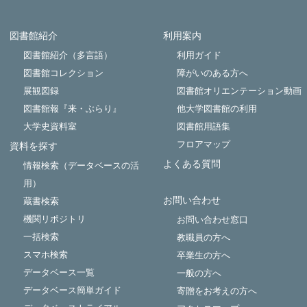
2026年4月1日（水）～2026年5月28日（木）展示場
所：瀬田図書館 本館１階ゲート横（展観A） 主な
Powered by NetCommons
図書館紹介
利用案内
展示資料『大学4年間で絶対やっておくべきこと』
『生成AIを活用したレポート・論文の書き方』『ひ
図書館紹介（多言語）
利用ガイド
とり暮らしで知りたいことが全部のってる本』『世
図書館コレクション
障がいのある方へ
界のエリートがやっている最高の休息法』『なぜこ
展観図録
図書館オリエンテーション動画
の人と「また」話したくなるのか』
図書館報『来・ぶらり』
他大学図書館の利用
大学史資料室
図書館用語集
フロアマップ
資料を探す
よくある質問
情報検索（データベースの活
用）
お問い合わせ
蔵書検索
機関リポジトリ
お問い合わせ窓口
一括検索
教職員の方へ
スマホ検索
卒業生の方へ
データベース一覧
一般の方へ
データベース簡単ガイド
寄贈をお考えの方へ